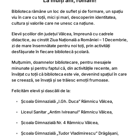
La mulți ani, români!
Biblioteca rămâne un loc de suflet și de formare, un spațiu
viu în care cu toții, mici și mari, descoperim identitatea,
cultura și valorile care ne unesc ca națiune.
Elevii școlilor din județul Vâlcea, împreună cu cadrele
didactice, au cinstit Ziua Națională a României – 1 Decembrie,
zi de mare însemnătate pentru noi toți, prin activități
desfășurate în fiecare bibliotecă școlară.
Mulțumim, doamnelor bibliotecare, pentru mesajele
minunate și pentru faptul că, din activitățile recente, am
învățat cu toții că biblioteca este vie, devenind spațiul în care
se creează, se învață și se trăiesc emoții frumoase.
Felicităm elevii și dascălii de la:
Școala Gimnazială „I.Gh. Duca” Râmnicu Vâlcea,
Liceul Sanitar „Antim Ivireanul” Râmnicu Vâlcea,
Școala Gimnazială Nr. 4 Râmnicu Vâlcea,
Școala Gimnazială „Tudor Vladimirescu” Drăgășani,