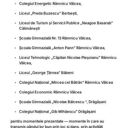
Colegiul Energetic Râmnicu Vâlcea,
Liceul „Preda Buzescu” Berbești,
Liceul de Turism și Servicii Publice „Neagoe Basarab”
Călimănești
Școala Gimnazială Nr. 13 Râmnicu Vâlcea,
Școala Gimnazială „Anton Pann” Râmnicu Vâlcea,
Liceul Tehnologic „Căpitan Nicolae Pleșoianu” Râmnicu
Vâlcea,
Liceul „George Țărnea” Băbeni
Colegiul Național „Mircea cel Bătrân” Râmnicu Vâlcea
Colegiul Economic Râmnicu Vâlcea
Școala Gimnazială „Nicolae Bălcescu “, Drăgășani
Colegiul Național „Gib Mihăescu” Drăgășani
pentru momentele prezentate — momente în care au
transmis gândul lor bun prin joc și dans, prin activități