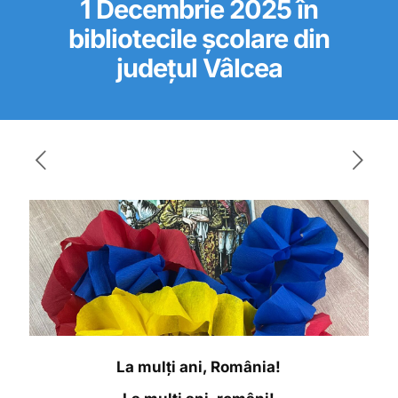
1 Decembrie 2025 în
bibliotecile școlare din
județul Vâlcea
La mulți ani, România!