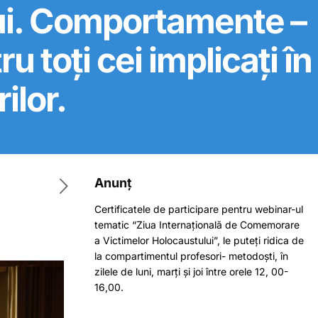
ului. Comportamente –
ru toți cei implicați în
ilor.
Anunț
Certificatele de participare pentru webinar-ul
tematic “Ziua Internațională de Comemorare
a Victimelor Holocaustului”, le puteți ridica de
la compartimentul profesori- metodoști, în
zilele de luni, marți și joi între orele 12, 00-
16,00.