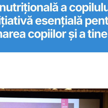
nutrițională a copil
ițiativă esențială pent
area copiilor și a tiner