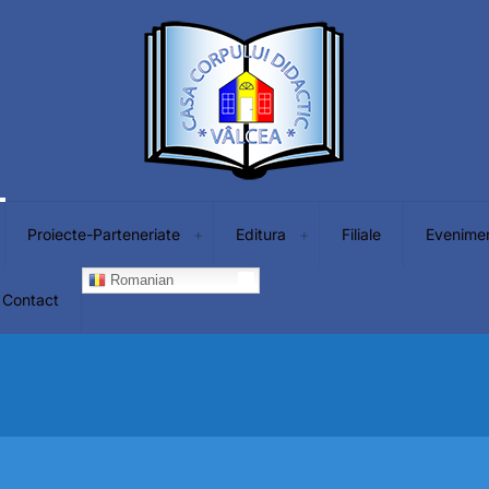
Proiecte-Parteneriate
Editura
Filiale
Evenime
Romanian
Contact