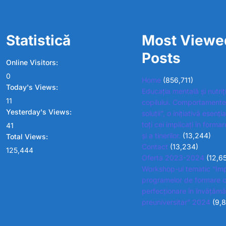
Statistică
Most Viewe
Posts
Online Visitors:
0
Home
(856,711)
Today's Views:
Educația mentală și nutriț
11
copilului. Comportamente
Yesterday's Views:
soluții”, o inițiativă esenț
toți cei implicați în formar
41
și a tinerilor.
(13,244)
Total Views:
Contact
(13,234)
125,444
Oferta 2023-2024
(12,6
Workshop-ul tematic “Im
programelor de formare c
perfecționare în învățămâ
preuniversitar” 2024
(9,