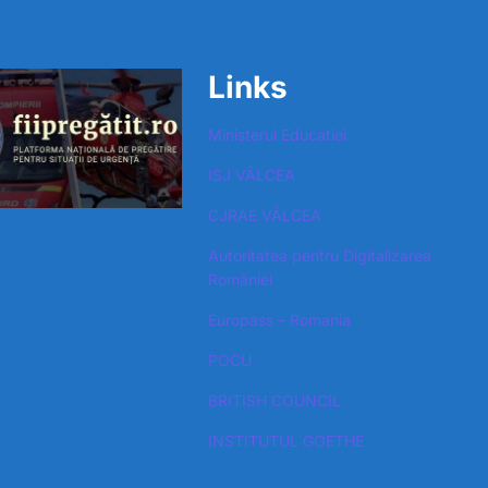
Links
Ministerul Educatiei
ISJ VÂLCEA
CJRAE VÂLCEA
Autoritatea pentru Digitalizarea
României​
Europass – Romania
POCU
BRITISH COUNCIL
INSTITUTUL GOETHE