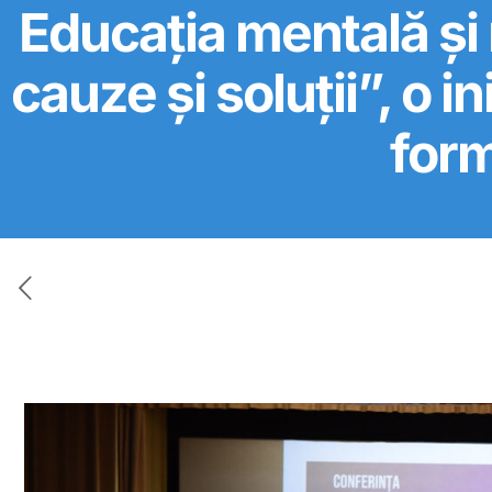
Educația mentală și 
cauze și soluții”, o in
form