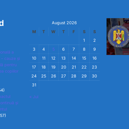
d
August 2026
M
T
W
T
F
S
S
1
2
3
4
5
6
7
8
9
ională a
10
11
12
13
14
15
16
 – cauze și
ială pentru
17
18
19
20
21
22
23
ea copiilor
24
25
26
27
28
29
30
31
54)
pactul
« Jul
ontinuă și
ntul
857)