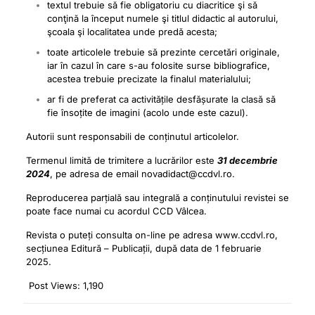
textul trebuie să fie obligatoriu cu diacritice şi să
conţină la început numele şi titlul didactic al autorului,
şcoala şi localitatea unde predă acesta;
toate articolele trebuie să prezinte cercetări originale,
iar în cazul în care s-au folosite surse bibliografice,
acestea trebuie precizate la finalul materialului;
ar fi de preferat ca activitățile desfășurate la clasă să
fie însoțite de imagini (acolo unde este cazul).
Autorii sunt responsabili de conținutul articolelor.
Termenul limită de trimitere a lucrărilor este
31 decembrie
2024
, pe adresa de email
novadidact@ccdvl.ro
.
Reproducerea parțială sau integrală a conținutului revistei se
poate face numai cu acordul CCD Vâlcea.
Revista o puteți consulta on-line pe adresa www.ccdvl.ro,
secțiunea Editură – Publicații, după data de 1 februarie
2025.
Post Views:
1,190