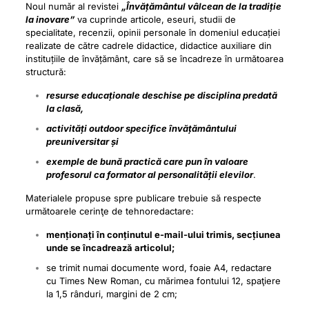
Noul număr al revistei
„Învățământul vâlcean de la tradiție
la inovare”
va cuprinde articole, eseuri, studii de
specialitate, recenzii, opinii personale în domeniul educației
realizate de către cadrele didactice, didactice auxiliare din
instituțiile de învățământ, care să se încadreze în următoarea
structură:
resurse educaționale deschise pe disciplina predată
la clasă,
activități outdoor specifice învățământului
preuniversitar și
exemple de bună practică care pun în valoare
profesorul ca formator al personalității elevilor
.
Materialele propuse spre publicare trebuie să respecte
următoarele cerinţe de tehnoredactare:
menționați în conținutul e-mail-ului trimis, secțiunea
unde se încadrează articolul;
se trimit numai documente word, foaie A4, redactare
cu Times New Roman, cu mărimea fontului 12, spaţiere
la 1,5 rânduri, margini de 2 cm;