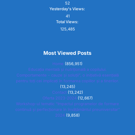
52
Yesterday's Views:
41
Total Views:
125,485
Most Viewed Posts
Home
(856,951)
Educația mentală și nutrițională a copilului.
Comportamente – cauze și soluții”, o inițiativă esențială
pentru toți cei implicați în formarea copiilor și a tinerilor.
(13,245)
Contact
(13,242)
Oferta 2023-2024
(12,667)
Workshop-ul tematic “Impactul programelor de formare
continuă și perfecționare în învățământul preuniversitar”
2024
(9,858)