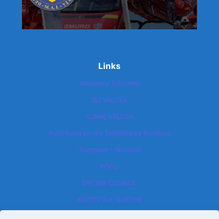
Links
Ministerul Educatiei
ISJ VÂLCEA
CJRAE VÂLCEA
Autoritatea pentru Digitalizarea României​
Europass – Romania
POCU
BRITISH COUNCIL
INSTITUTUL GOETHE