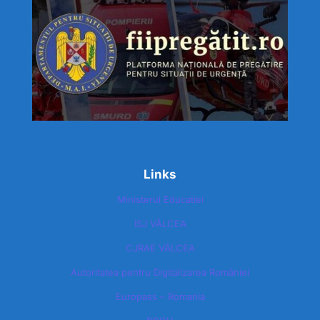
Links
Ministerul Educatiei
ISJ VÂLCEA
CJRAE VÂLCEA
Autoritatea pentru Digitalizarea României​
Europass – Romania