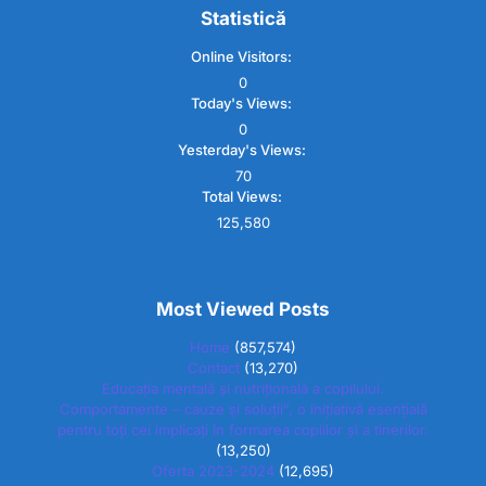
Statistică
Online Visitors:
0
Today's Views:
0
Yesterday's Views:
70
Total Views:
125,580
Most Viewed Posts
Home
(857,574)
Contact
(13,270)
Educația mentală și nutrițională a copilului.
Comportamente – cauze și soluții”, o inițiativă esențială
pentru toți cei implicați în formarea copiilor și a tinerilor.
(13,250)
Oferta 2023-2024
(12,695)