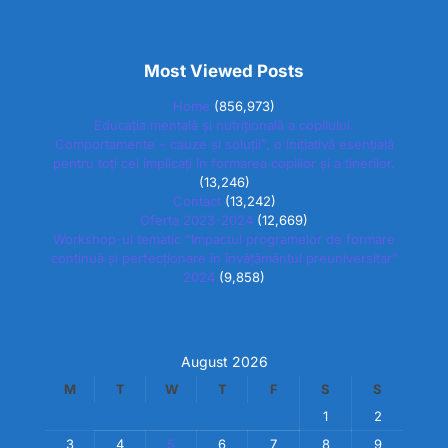
Most Viewed Posts
Home
(856,973)
Educația mentală și nutrițională a copilului.
Comportamente – cauze și soluții”, o inițiativă esențială
pentru toți cei implicați în formarea copiilor și a tinerilor.
(13,246)
Contact
(13,242)
Oferta 2023-2024
(12,669)
Workshop-ul tematic “Impactul programelor de formare
continuă și perfecționare în învățământul preuniversitar”
2024
(9,858)
August 2026
M
T
W
T
F
S
S
1
2
3
4
5
6
7
8
9