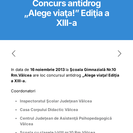
Concurs antidrog
„Alege viaţa!” Ediţia a
XIII-a
In data de
16 noiembrie 2013
la
Şcoala Gimnazială Nr.10
Rm.Vâlcea
are loc concursul antidrog
„Alege viaţa! Ediţia
a XIII-a.
Coordonatori
Inspectoratul Şcolar Judeţean Vâlcea
Casa Corpului Didactic Vâlcea
Centrul Judeţean de Asistenţă Psihopedagogică
Vâlcea
Şcoala cu clasele I-VIII nr.10 Rm.Vâlcea