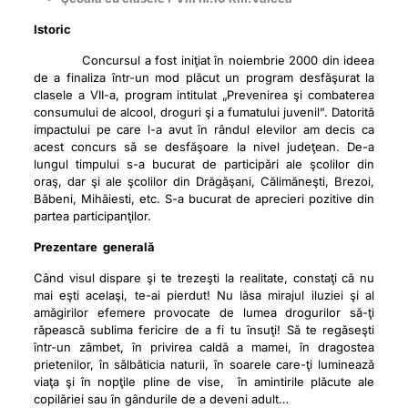
Istoric
Concursul a fost iniţiat în noiembrie 2000 din ideea
de a finaliza într-un mod plăcut un program desfăşurat la
clasele a VII-a, program intitulat „Prevenirea şi combaterea
consumului de alcool, droguri şi a fumatului juvenil”. Datorită
impactului pe care l-a avut în rândul elevilor am decis ca
acest concurs să se desfăşoare la nivel judeţean. De-a
lungul timpului s-a bucurat de participări ale şcolilor din
oraş, dar şi ale şcolilor din Drăgăşani, Călimăneşti, Brezoi,
Băbeni, Mihăiesti, etc. S-a bucurat de aprecieri pozitive din
partea participanţilor.
Prezentare generală
Când visul dispare şi te trezeşti la realitate, constaţi că nu
mai eşti acelaşi, te-ai pierdut! Nu lăsa mirajul iluziei şi al
amăgirilor efemere provocate de lumea drogurilor să-ţi
răpească sublima fericire de a fi tu însuţi! Să te regăseşti
într-un zâmbet, în privirea caldă a mamei, în dragostea
prietenilor, în sălbăticia naturii, în soarele care-ţi luminează
viaţa şi în nopţile pline de vise, în amintirile plăcute ale
copilăriei sau în gândurile de a deveni adult…