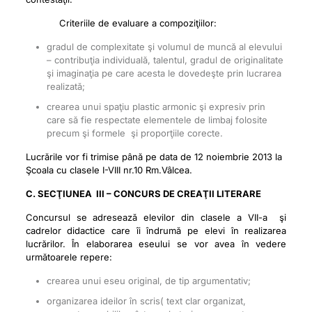
Criteriile de evaluare a compoziţiilor:
gradul de complexitate şi volumul de muncă al elevului
– contribuţia individuală, talentul, gradul de originalitate
şi imaginaţia pe care acesta le dovedeşte prin lucrarea
realizată;
crearea unui spaţiu plastic armonic şi expresiv prin
care să fie respectate elementele de limbaj folosite
precum şi formele şi proporţiile corecte.
Lucrările vor fi trimise până pe data de 12 noiembrie 2013 la
Şcoala cu clasele I-VIII nr.10 Rm.Vâlcea.
C. SECŢIUNEA III – CONCURS DE CREAŢII LITERARE
Concursul se adresează elevilor din clasele a VII-a şi
cadrelor didactice care îi îndrumă pe elevi în realizarea
lucrărilor. În elaborarea eseului se vor avea în vedere
următoarele repere:
crearea unui eseu original, de tip argumentativ;
organizarea ideilor în scris( text clar organizat,