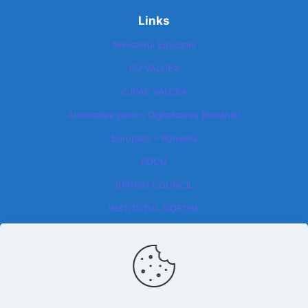
Links
Ministerul Educatiei
ISJ VÂLCEA
CJRAE VÂLCEA
Autoritatea pentru Digitalizarea României​
Europass – Romania
POCU
BRITISH COUNCIL
INSTITUTUL GOETHE