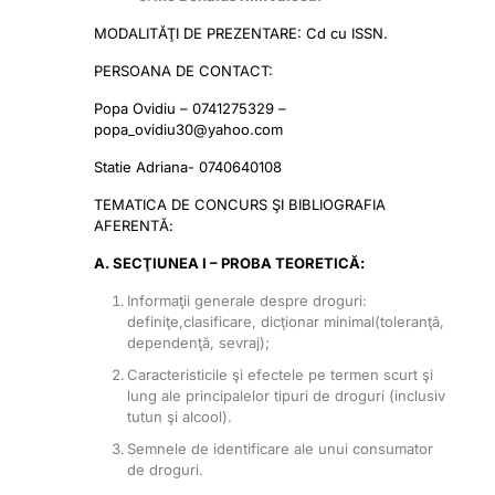
MODALITĂŢI DE PREZENTARE: Cd cu ISSN.
PERSOANA DE CONTACT:
Popa Ovidiu – 0741275329 –
popa_ovidiu30@yahoo.com
Statie Adriana- 0740640108
TEMATICA DE CONCURS ŞI BIBLIOGRAFIA
AFERENTĂ:
A. SECŢIUNEA I – PROBA TEORETICĂ:
Informaţii generale despre droguri:
definiţe,clasificare, dicţionar minimal(toleranţă,
dependenţă, sevraj);
Caracteristicile şi efectele pe termen scurt şi
lung ale principalelor tipuri de droguri (inclusiv
tutun şi alcool).
Semnele de identificare ale unui consumator
de droguri.