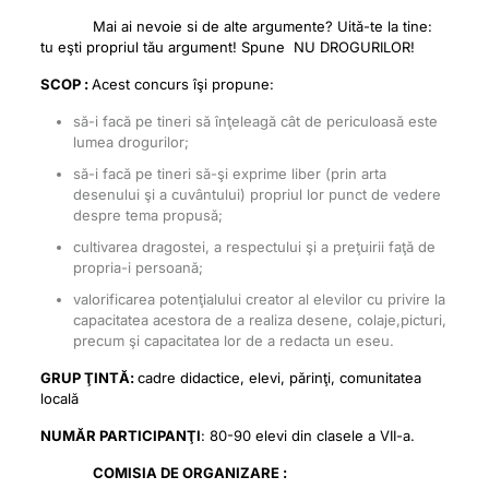
Mai ai nevoie si de alte argumente? Uită-te la tine:
tu eşti propriul tău argument! Spune NU DROGURILOR!
SCOP :
Acest concurs îşi propune:
să-i facă pe tineri să înţeleagă cât de periculoasă este
lumea drogurilor;
să-i facă pe tineri să-şi exprime liber (prin arta
desenului şi a cuvântului) propriul lor punct de vedere
despre tema propusă;
cultivarea dragostei, a respectului şi a preţuirii faţă de
propria-i persoană;
valorificarea potenţialului creator al elevilor cu privire la
capacitatea acestora de a realiza desene, colaje,picturi,
precum şi capacitatea lor de a redacta un eseu.
GRUP ŢINTĂ:
cadre didactice, elevi, părinţi, comunitatea
locală
NUMĂR PARTICIPANŢI
: 80-90 elevi din clasele a VII-a.
COMISIA DE ORGANIZARE :