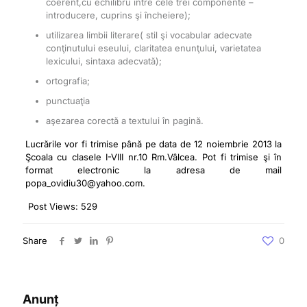
coerent,cu echilibru între cele trei componente –
introducere, cuprins şi încheiere);
utilizarea limbii literare( stil şi vocabular adecvate
conţinutului eseului, claritatea enunţului, varietatea
lexicului, sintaxa adecvată);
ortografia;
punctuaţia
aşezarea corectă a textului în pagină.
Lucrările vor fi trimise până pe data de 12 noiembrie 2013 la
Şcoala cu clasele I-VIII nr.10 Rm.Vâlcea. Pot fi trimise şi în
format electronic la adresa de mail
popa_ovidiu30@yahoo.com.
Post Views:
529
Share
0
Anunț