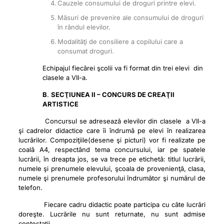
Cauzele consumului de droguri printre elevi.
Măsuri de prevenire ale consumului de droguri
în rândul elevilor.
Modalităţi de consiliere a copilului care a
consumat droguri.
Echipajul fiecărei şcolii va fi format din trei elevi din
clasele a VII-a.
B
.
SECŢIUNEA II – CONCURS DE CREAŢII
ARTISTICE
Concursul se adresează elevilor din clasele a VII-a
şi cadrelor didactice care îi îndrumă pe elevi în realizarea
lucrărilor. Compoziţiile(desene şi picturi) vor fi realizate pe
coală A4, respectând tema concursului, iar pe spatele
lucrării, în dreapta jos, se va trece pe etichetă: titlul lucrării,
numele şi prenumele elevului, şcoala de provenienţă, clasa,
numele şi prenumele profesorului îndrumător şi numărul de
telefon.
Fiecare cadru didactic poate participa cu câte lucrări
doreşte. Lucrările nu sunt returnate, nu sunt admise
contestaţii.