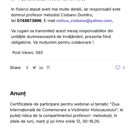
In fisierul atasat aveti mai multe detalii, iar responsabil este
domnul profesor metodist Ciobanu Dumitru,
tel
0748873966
, E-mail
mitica_ciobanu@yahoo.com
.
Va rugam sa transmiteți acest mesaj responsabililor din
unitățile dumneavoastră de învățământ, prezenta fiind
obligatorie. Va mulțumim pentru colaborare !
Post Views:
593
Share
0
Anunț
Certificatele de participare pentru webinar-ul tematic “Ziua
Internațională de Comemorare a Victimelor Holocaustului”, le
puteți ridica de la compartimentul profesori- metodoști, în
zilele de luni, marți și joi între orele 12, 00-16,00.