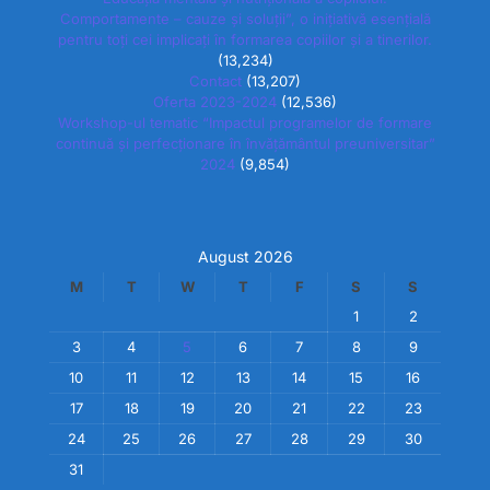
Comportamente – cauze și soluții”, o inițiativă esențială
pentru toți cei implicați în formarea copiilor și a tinerilor.
(13,234)
Contact
(13,207)
Oferta 2023-2024
(12,536)
Workshop-ul tematic “Impactul programelor de formare
continuă și perfecționare în învățământul preuniversitar”
2024
(9,854)
August 2026
M
T
W
T
F
S
S
1
2
3
4
5
6
7
8
9
10
11
12
13
14
15
16
17
18
19
20
21
22
23
24
25
26
27
28
29
30
31