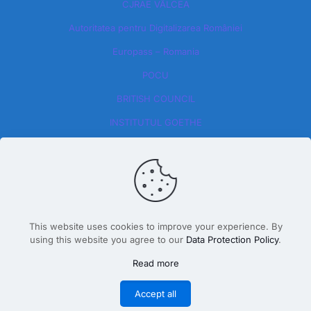
CJRAE VÂLCEA
Autoritatea pentru Digitalizarea României​
Europass – Romania
POCU
BRITISH COUNCIL
INSTITUTUL GOETHE
This website uses cookies to improve your experience. By
using this website you agree to our
Data Protection Policy
.
Design By Dăscălete Alexandru 2026
Read more
Accept all