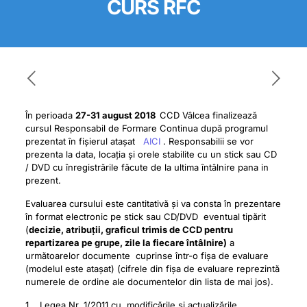
CURS RFC
În perioada
27-31 august 2018
CCD Vâlcea finalizează
cursul Responsabil de Formare Continua după programul
prezentat în fișierul atașat
AICI
. Responsabilii se vor
prezenta la data, locația și orele stabilite cu un stick sau CD
/ DVD cu înregistrările făcute de la ultima întâlnire pana in
prezent.
Evaluarea cursului este cantitativă și va consta în prezentare
în format electronic pe stick sau CD/DVD eventual tipărit
(
decizie, atribuții, graficul trimis de CCD pentru
repartizarea pe grupe, zile la fiecare întâlnire)
a
următoarelor documente cuprinse într-o fișa de evaluare
(modelul este atașat) (cifrele din fișa de evaluare reprezintă
numerele de ordine ale documentelor din lista de mai jos).
1. Legea Nr. 1/2011 cu modificările și actualizările