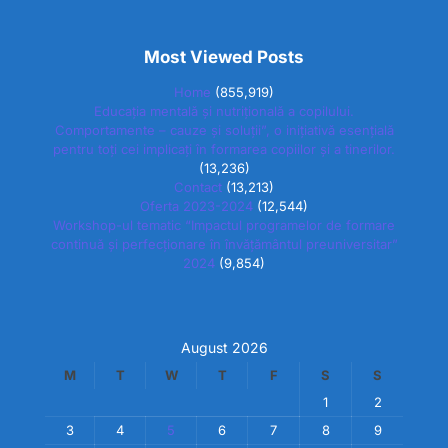
Most Viewed Posts
Home
(855,919)
Educația mentală și nutrițională a copilului.
Comportamente – cauze și soluții”, o inițiativă esențială
pentru toți cei implicați în formarea copiilor și a tinerilor.
(13,236)
Contact
(13,213)
Oferta 2023-2024
(12,544)
Workshop-ul tematic “Impactul programelor de formare
continuă și perfecționare în învățământul preuniversitar”
2024
(9,854)
August 2026
M
T
W
T
F
S
S
1
2
3
4
5
6
7
8
9