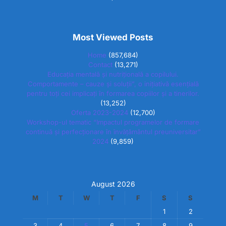
Most Viewed Posts
Home
(857,684)
Contact
(13,271)
Educația mentală și nutrițională a copilului.
Comportamente – cauze și soluții”, o inițiativă esențială
pentru toți cei implicați în formarea copiilor și a tinerilor.
(13,252)
Oferta 2023-2024
(12,700)
Workshop-ul tematic “Impactul programelor de formare
continuă și perfecționare în învățământul preuniversitar”
2024
(9,859)
August 2026
M
T
W
T
F
S
S
1
2
3
4
5
6
7
8
9