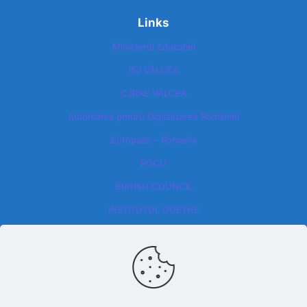
Links
Ministerul Educatiei
ISJ VÂLCEA
CJRAE VÂLCEA
Autoritatea pentru Digitalizarea României​
Europass – Romania
POCU
BRITISH COUNCIL
INSTITUTUL GOETHE