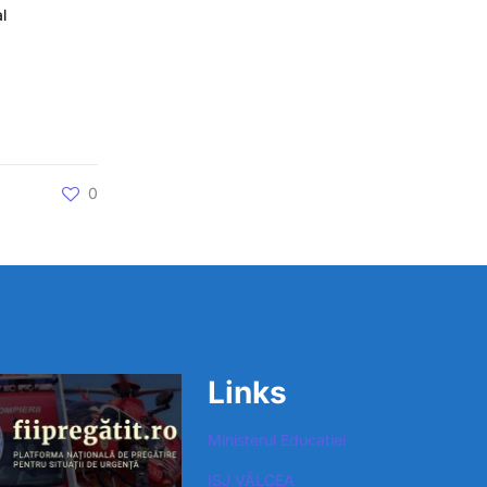
l
0
Links
Ministerul Educatiei
ISJ VÂLCEA