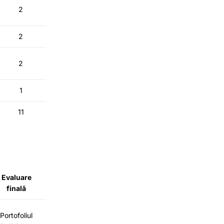
2
2
2
1
11
Evaluare
finală
Portofoliul