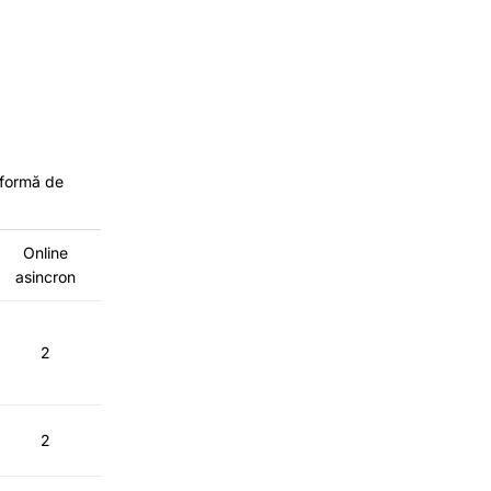
e formă de
Online
asincron
2
2