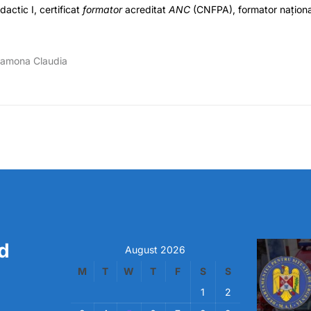
actic I, certificat
formator
acreditat
ANC
(CNFPA), formator naționa
Ramona Claudia
d
August 2026
M
T
W
T
F
S
S
1
2