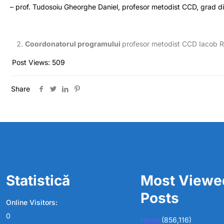
– prof. Tudosoiu Gheorghe Daniel, profesor metodist CCD, grad did
Coordonatorul programului
profesor metodist CCD Iacob 
Post Views:
509
Share
Statistică
Most Viewe
Posts
Online Visitors:
0
Home
(856,116)