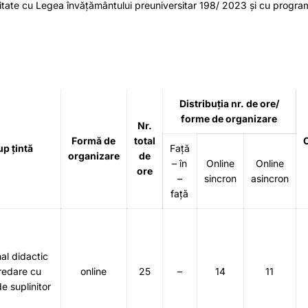
mitate cu Legea învățământului preuniversitar 198/ 2023 și cu progra
Distribuția nr. de ore/
forme de organizare
Nr.
Formă de
total
p țintă
Față
organizare
de
– în
Online
Online
ore
–
sincron
asincron
față
al didactic
redare cu
online
25
–
14
11
de suplinitor