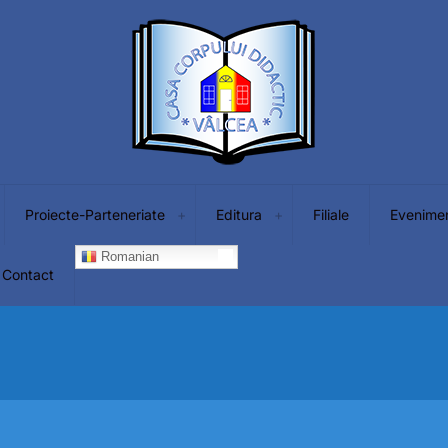
Proiecte-Parteneriate
Editura
Filiale
Evenime
Romanian
Contact