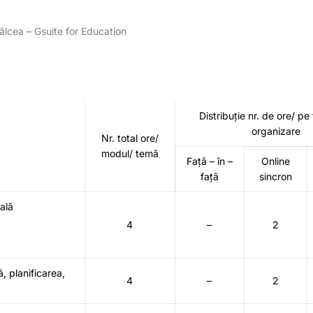
âlcea – Gsuite for Education
Distribuție nr. de ore/ p
organizare
Nr. total ore/
modul/ temă
Față – în –
Online
față
sincron
ală
4
–
2
 planificarea,
4
–
2