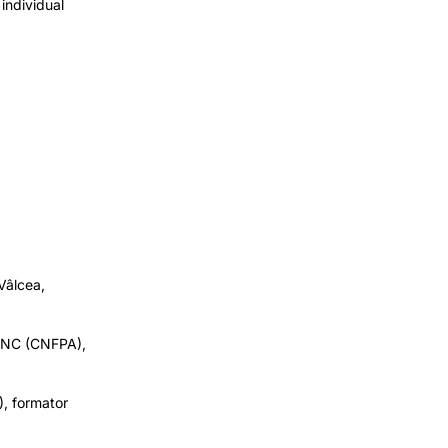
individual
Vâlcea,
ANC (CNFPA),
, formator