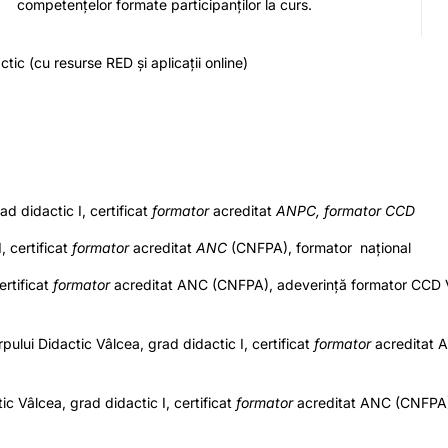
competențelor formate participanților la curs.
tic (cu resurse RED și aplicații online)
ad didactic I, certificat
formator
acreditat
ANPC, formator CCD
, certificat
formator
acreditat
ANC
(CNFPA), formator național
ertificat
formator
acreditat ANC (CNFPA), adeverință formator CCD 
pului Didactic Vâlcea, grad didactic I, certificat
formator
acreditat 
ic Vâlcea, grad didactic I, certificat
formator
acreditat ANC (CNFPA)