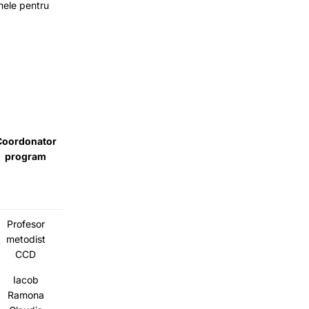
mele pentru
Coordonator
program
Profesor
metodist
CCD
Iacob
Ramona