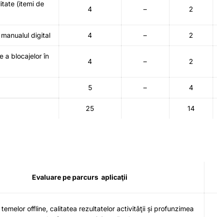
itate (itemi de
4
–
2
 manualul digital
4
–
2
 a blocajelor în
4
–
2
5
–
4
25
14
Evaluare pe parcurs aplicaţii
 temelor offline, calitatea rezultatelor activităţii și profunzimea