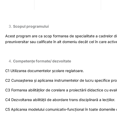
Scopul programului
Acest program are ca scop formarea de specialitate a cadrelor dida
preuniversitar sau calificate în alt domeniu decât cel în care acti
Competențe formate/ dezvoltate
C1 Utilizarea documentelor școlare reglatoare.
C2 Cunoașterea și aplicarea instrumentelor de lucru specifice proi
C3 Formarea abilităților de corelare a proiectării didactice cu eva
C4 Dezvoltarea abilității de abordare trans disciplinară a lecțiilor.
C5 Aplicarea modelului comunicativ-funcțional în toate domeniile d