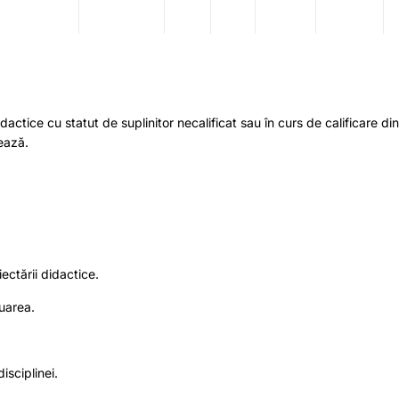
ctice cu statut de suplinitor necalificat sau în curs de calificare di
vează.
ectării didactice.
luarea.
isciplinei.