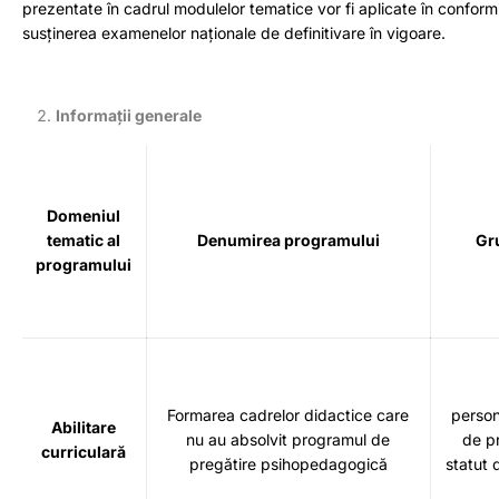
prezentate în cadrul modulelor tematice vor fi aplicate în confor
susținerea examenelor naționale de definitivare în vigoare.
Informații generale
Domeniul
tematic al
Denumirea programului
Gru
programului
Formarea cadrelor didactice care
person
Abilitare
nu au absolvit programul de
de p
curriculară
pregătire psihopedagogică
statut 