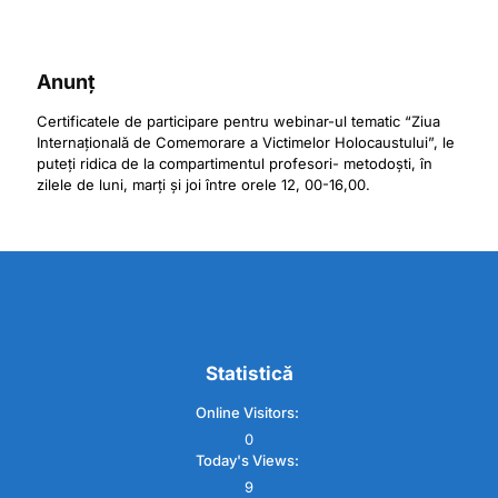
Anunț
Certificatele de participare pentru webinar-ul tematic “Ziua
Internațională de Comemorare a Victimelor Holocaustului”, le
puteți ridica de la compartimentul profesori- metodoști, în
zilele de luni, marți și joi între orele 12, 00-16,00.
Statistică
Online Visitors:
0
Today's Views:
9