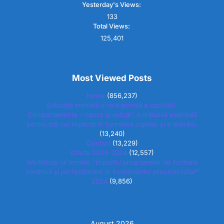
Yesterday's Views:
133
Total Views:
125,401
Most Viewed Posts
Home
(856,237)
Educația mentală și nutrițională a copilului.
Comportamente – cauze și soluții”, o inițiativă esențială
pentru toți cei implicați în formarea copiilor și a tinerilor.
(13,240)
Contact
(13,229)
Oferta 2023-2024
(12,557)
Workshop-ul tematic “Impactul programelor de formare
continuă și perfecționare în învățământul preuniversitar”
2024
(9,856)
August 2026