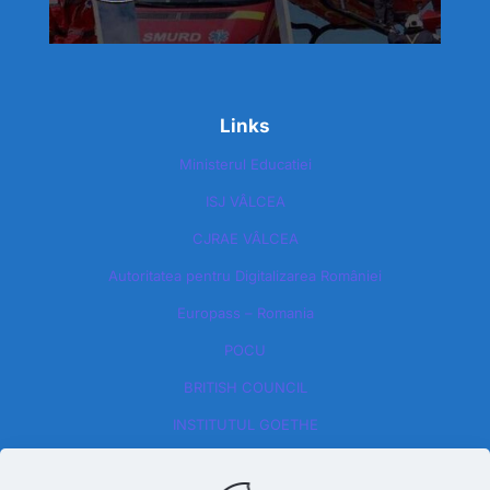
Links
Ministerul Educatiei
ISJ VÂLCEA
CJRAE VÂLCEA
Autoritatea pentru Digitalizarea României​
Europass – Romania
POCU
BRITISH COUNCIL
INSTITUTUL GOETHE