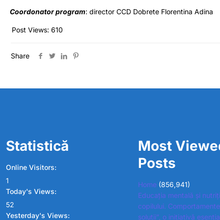
Coordonator program
: director CCD Dobrete Florentina Adina
Post Views:
610
Share
Statistică
Most Viewe
Posts
Online Visitors:
1
Home
(856,941)
Today's Views:
Educația mentală și nutriț
52
copilului. Comportamente
Yesterday's Views:
soluții”, o inițiativă esenț