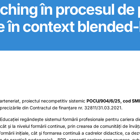
aching în procesul de
e în context blended-
parteneriat, proiectul necompetitiv sistemic
POCU/904/6/25, cod SMI
precizările din Contractul de finanțare nr. 32811/31.03.2021.
l Educației regândește sistemul formării profesionale pentru cariera di
 – cât și la nivelul formării continue, prin crearea de comunități de învăț
formării inițiale, cât și formarea continuă a cadrelor didactice, ca dez
zele de practică pedagogică – BPP- consorții școlare care reunesc, s