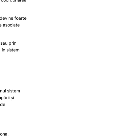
 devine foarte
e asociate
/sau prin
 în sistem
nui sistem
ării și
 de
onal.