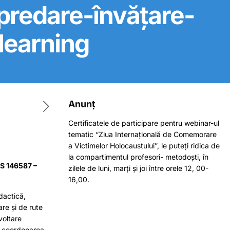
 predare-învățare-
learning
Anunț
Certificatele de participare pentru webinar-ul
tematic “Ziua Internațională de Comemorare
a Victimelor Holocaustului”, le puteți ridica de
la compartimentul profesori- metodoști, în
S 146587 –
zilele de luni, marți și joi între orele 12, 00-
16,00.
dactică,
are și de rute
voltare
ub coordonarea