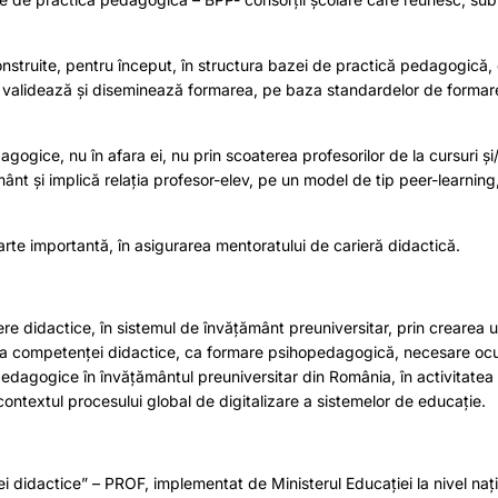
construite, pentru început, în structura bazei de practică pedagogică,
, validează și diseminează formarea, pe baza standardelor de formar
gogice, nu în afara ei, nu prin scoaterea profesorilor de la cursuri și
nt și implică relația profesor-elev, pe un model de tip peer-learning,
te importantă, în asigurarea mentoratului de carieră didactică.
didactice, în sistemul de învățământ preuniversitar, prin crearea u
re a competenței didactice, ca formare psihopedagogică, necesare ocup
 pedagogice în învățământul preuniversitar din România, în activitatea
ontextul procesului global de digitalizare a sistemelor de educație.
rei didactice” – PROF, implementat de Ministerul Educației la nivel nați