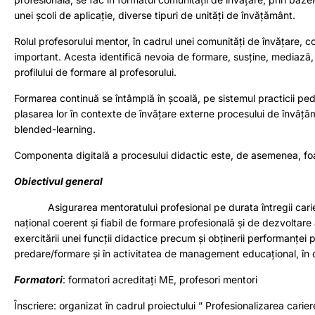
unei școli de aplicație, diverse tipuri de unități de învățământ.
Rolul profesorului mentor, în cadrul unei comunități de învățare, 
important. Acesta identifică nevoia de formare, susține, mediază
profilului de formare al profesorului.
Formarea continuă se întâmplă în școală, pe sistemul practicii peda
plasarea lor în contexte de învățare externe procesului de învățămâ
blended-learning.
Componenta digitală a procesului didactic este, de asemenea, foar
Obiectivul general
Asigurarea mentoratului profesional pe durata întregii cariere 
național coerent și fiabil de formare profesională și de dezvolta
exercitării unei funcții didactice precum și obținerii performanței
predare/formare și în activitatea de management educațional, în c
Formatori
: formatori acreditați ME, profesori mentori
Înscriere: organizat în cadrul proiectului ” Profesionalizarea carie