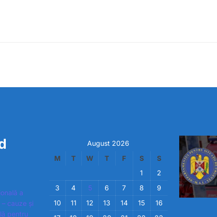
d
August 2026
M
T
W
T
F
S
S
1
2
3
4
5
6
7
8
9
ională a
10
11
12
13
14
15
16
 – cauze și
ială pentru