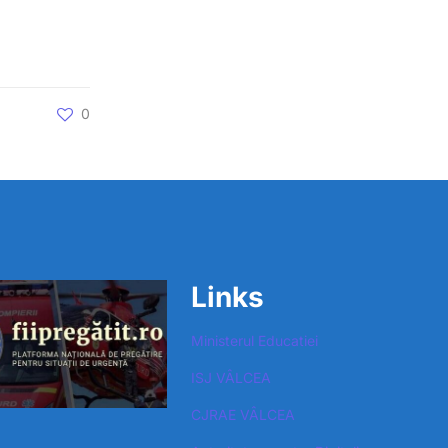
0
Links
Ministerul Educatiei
ISJ VÂLCEA
CJRAE VÂLCEA