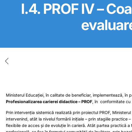
I.4. PROF IV – Co
evaluar
Ministerul Educației, în calitate de beneficiar, implementează, în 
Profesionalizarea carierei didactice – PROF
, în conformitate cu 
Prin intervenția sistemică realizată prin proiectul PROF, Ministeru
intervenind, atât la nivelul formării inițiale – prin stagiile practice
flexibile de acces și de evoluție în carieră. Atât partea practică a 
profesională, se fac în formatul comunității de învățare, prin ba