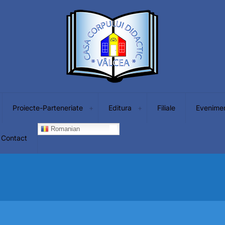
Proiecte-Parteneriate
Editura
Filiale
Evenime
Romanian
Contact