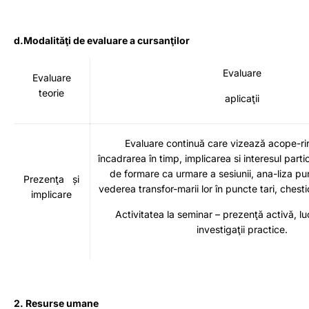
d.Modalităţi de evaluare a cursanţilor
Evaluare
Evaluare
teorie
aplicaţii
Evaluare continuă care vizează acope-rire
încadrarea în timp, implicarea si interesul partic
de formare ca urmare a sesiunii, ana-liza pun
Prezenţa și
vederea transfor-marii lor în puncte tari, chest
implicare
Activitatea la seminar – prezenţă activă, lu
investigaţii practice.
2. Resurse umane