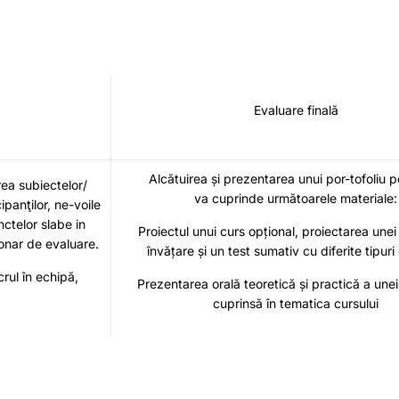
Evaluare finală
Alcătuirea și prezentarea unui por-tofoliu p
a subiectelor/
va cuprinde următoarele materiale:
ipanţilor, ne-voile
ctelor slabe in
Proiectul unui curs opțional, proiectarea unei 
ionar de evaluare.
învățare și un test sumativ cu diferite tipuri
crul în echipă,
Prezentarea orală teoretică și practică a une
cuprinsă în tematica cursului