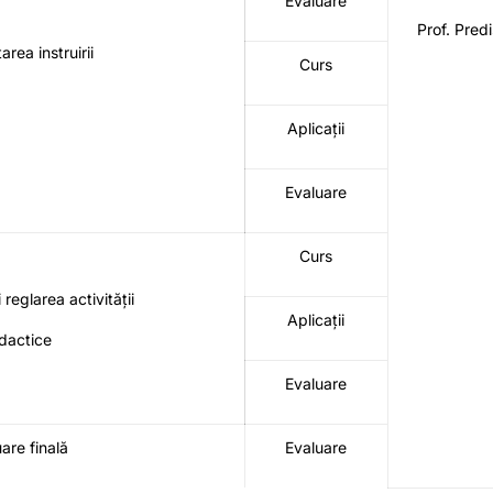
Evaluare
Prof. Pred
area instruirii
Curs
Aplicații
Evaluare
Curs
 reglarea activității
Aplicații
dactice
Evaluare
are finală
Evaluare