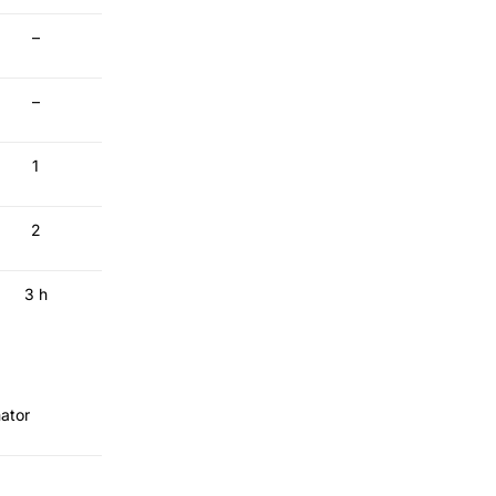
–
–
1
2
3 h
ator