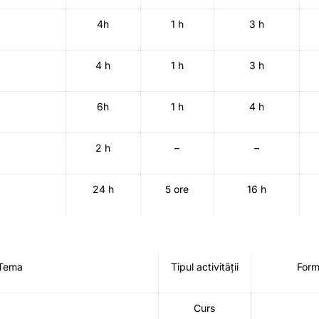
4h
1 h
3 h
4 h
1 h
3 h
6h
1 h
4 h
2 h
–
–
24 h
5 ore
16 h
Tema
Tipul activității
Form
Curs