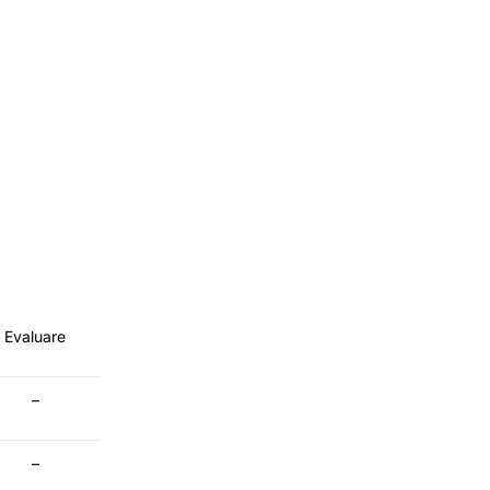
Evaluare
–
–