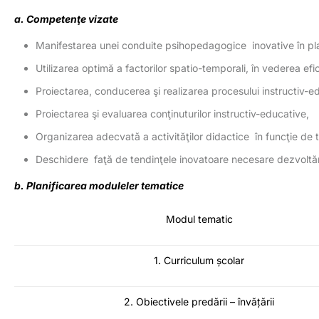
a. Competenţe vizate
Manifestarea unei conduite psihopedagogice inovative în plan
Utilizarea optimă a factorilor spatio-temporali, în vederea efic
Proiectarea, conducerea şi realizarea procesului instructiv-e
Proiectarea şi evaluarea conţinuturilor instructiv-educative,
Organizarea adecvată a activităţilor didactice în funcţie de t
Deschidere faţă de tendinţele inovatoare necesare dezvoltări
b. Planificarea moduleler tematice
Modul tematic
1. Curriculum școlar
2. Obiectivele predării – învățării