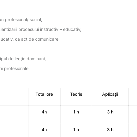
 profesional/ social,
ientizării procesului instructiv – educativ,
ducativ, ca act de comunicare,
ipul de lecţie dominant,
i profesionale.
Total ore
Teorie
Aplicaţii
4h
1 h
3 h
4h
1 h
3 h