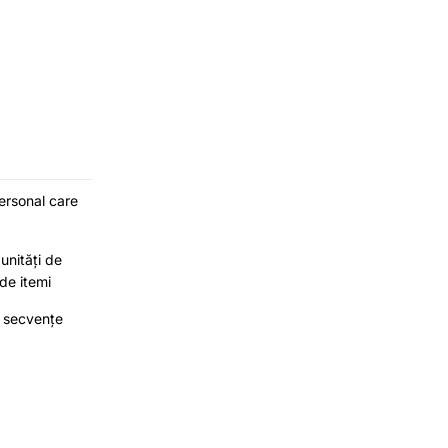
ersonal care
unități de
 de itemi
i secvențe