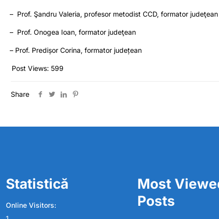
– Prof. Şandru Valeria, profesor metodist CCD, formator judeţean
– Prof. Onogea Ioan, formator judeţean
– Prof. Predișor Corina, formator județean
Post Views:
599
Share
Statistică
Most Viewe
Posts
Online Visitors:
1