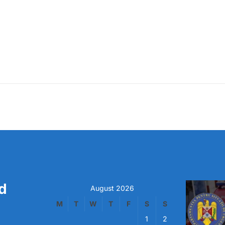
d
August 2026
M
T
W
T
F
S
S
1
2