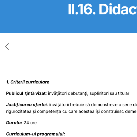
II.16. Did
1. Criterii curriculare
Publicul ţintă vizat
: învăţători debutanți, suplinitori sau titulari
Justificarea ofertei
: învăţătorii trebuie să demonstreze o serie de 
rigurozitatea și competența cu care acestea își construiesc demer
Durata:
24 ore
Curriculum-ul programului: