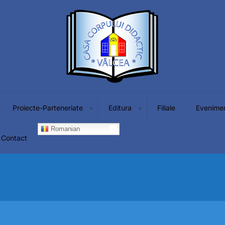
Proiecte-Parteneriate
Editura
Filiale
Evenime
Romanian
Contact