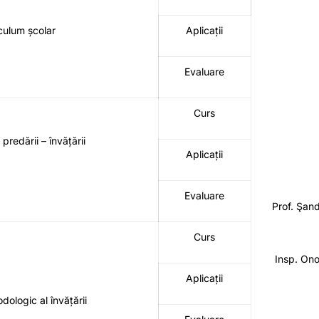
iculum școlar
Aplicații
Evaluare
Curs
predării – învățării
Aplicații
Evaluare
Prof. Şand
Curs
Insp. On
Aplicații
dologic al învățării