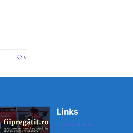
0
Links
Ministerul Educatiei