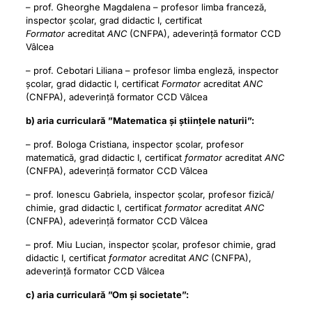
– prof. Gheorghe Magdalena – profesor limba franceză,
inspector școlar, grad didactic I, certificat
Formator
acreditat
ANC
(CNFPA), adeverință formator CCD
Vâlcea
– prof. Cebotari Liliana – profesor limba engleză, inspector
școlar, grad didactic I, certificat
Formator
acreditat
ANC
(CNFPA), adeverință formator CCD Vâlcea
b) aria curriculară ”Matematica și științele naturii”:
– prof. Bologa Cristiana, inspector școlar, profesor
matematică, grad didactic I, certificat
formator
acreditat
ANC
(CNFPA), adeverință formator CCD Vâlcea
– prof. Ionescu Gabriela, inspector școlar, profesor fizică/
chimie, grad didactic I, certificat
formator
acreditat
ANC
(CNFPA), adeverință formator CCD Vâlcea
– prof. Miu Lucian, inspector școlar, profesor chimie, grad
didactic I, certificat
formator
acreditat
ANC
(CNFPA),
adeverință formator CCD Vâlcea
c) aria curriculară ”Om și societate”: