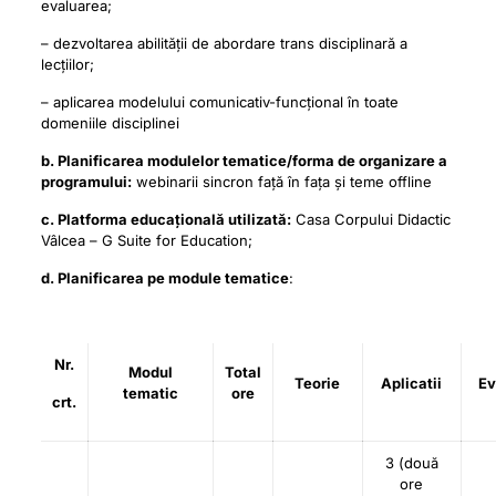
evaluarea;
– dezvoltarea abilității de abordare trans disciplinară a
lecțiilor;
– aplicarea modelului comunicativ-funcțional în toate
domeniile disciplinei
b. Planificarea modulelor tematice/forma de organizare a
programului:
webinarii sincron față în fața și teme offline
c. Platforma educațională utilizată:
Casa Corpului Didactic
Vâlcea – G Suite for Education;
d. Planificarea pe module tematice
:
Nr.
Modul
Total
Teorie
Aplicatii
Ev
tematic
ore
crt.
3 (două
ore