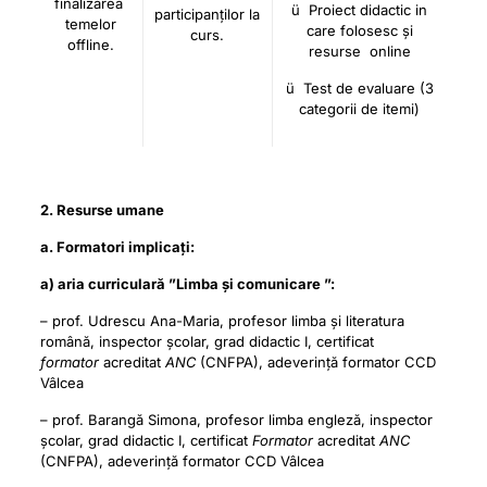
finalizarea
ü Proiect didactic in
participanților la
temelor
care folosesc și
curs.
offline.
resurse online
ü Test de evaluare (3
categorii de itemi)
2. Resurse umane
a. Formatori implicați:
a) aria curriculară ”Limba și comunicare ”:
– prof. Udrescu Ana-Maria, profesor limba și literatura
română, inspector școlar, grad didactic I, certificat
formator
acreditat
ANC
(CNFPA), adeverință formator CCD
Vâlcea
– prof. Barangă Simona, profesor limba engleză, inspector
școlar, grad didactic I, certificat
Formator
acreditat
ANC
(CNFPA), adeverință formator CCD Vâlcea