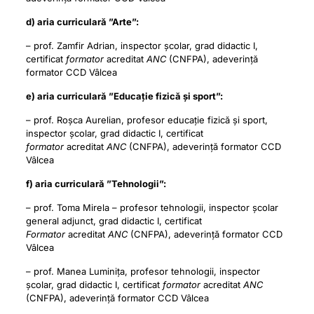
d) aria curriculară ”Arte”:
– prof. Zamfir Adrian, inspector școlar, grad didactic I,
certificat
formator
acreditat
ANC
(CNFPA), adeverință
formator CCD Vâlcea
e) aria curriculară ”Educație fizică și sport”:
– prof. Roșca Aurelian, profesor educație fizică și sport,
inspector școlar, grad didactic I, certificat
formator
acreditat
ANC
(CNFPA), adeverință formator CCD
Vâlcea
f) aria curriculară ”Tehnologii”:
– prof. Toma Mirela – profesor tehnologii, inspector școlar
general adjunct, grad didactic I, certificat
Formator
acreditat
ANC
(CNFPA), adeverință formator CCD
Vâlcea
– prof. Manea Luminița, profesor tehnologii, inspector
școlar, grad didactic I, certificat
formator
acreditat
ANC
(CNFPA), adeverință formator CCD Vâlcea