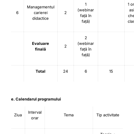
1
1 o
Managementul
(webinar
as
6
carierei
2
față în
che
didactice
față)
cla
2
Evaluare
(webinar
2
finală
față în
față)
Total
24
6
15
e. Calendarul programului
Interval
Ziua
Tema
Tip activitate
orar