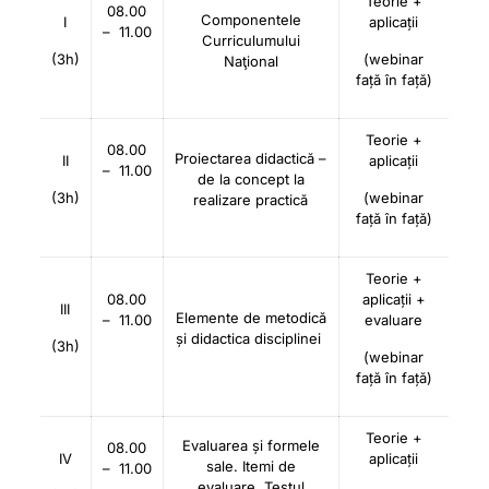
Teorie +
08.00
Componentele
I
aplicații
– 11.00
Curriculumului
(3h)
(webinar
Naţional
față în față)
Teorie +
08.00
Proiectarea didactică –
II
aplicații
– 11.00
de la concept la
(3h)
(webinar
realizare practică
față în față)
Teorie +
08.00
aplicații +
III
Elemente de metodică
– 11.00
evaluare
și didactica disciplinei
(3h)
(webinar
față în față)
Teorie +
Evaluarea și formele
08.00
IV
aplicații
sale. Itemi de
– 11.00
evaluare. Testul