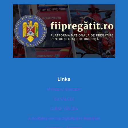
Links
Ministerul Educatiei
ISJ VÂLCEA
CJRAE VÂLCEA
Autoritatea pentru Digitalizarea României​