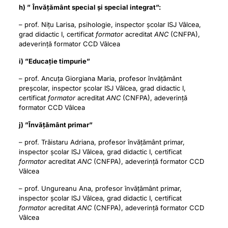
h) ”
Învățământ special și special integrat”:
– prof. Nițu Larisa, psihologie, inspector școlar ISJ Vâlcea,
grad didactic I, certificat
formator
acreditat
ANC
(CNFPA),
adeverință formator CCD Vâlcea
i) ”Educație timpurie”
– prof. Ancuța Giorgiana Maria, profesor învățământ
preșcolar, inspector școlar ISJ Vâlcea, grad didactic I,
certificat
formator
acreditat
ANC
(CNFPA), adeverință
formator CCD Vâlcea
j) ”Învățământ primar”
– prof. Trăistaru Adriana, profesor învățământ primar,
inspector școlar ISJ Vâlcea, grad didactic I, certificat
formator
acreditat
ANC
(CNFPA), adeverință formator CCD
Vâlcea
– prof. Ungureanu Ana, profesor învățământ primar,
inspector școlar ISJ Vâlcea, grad didactic I, certificat
formator
acreditat
ANC
(CNFPA), adeverință formator CCD
Vâlcea