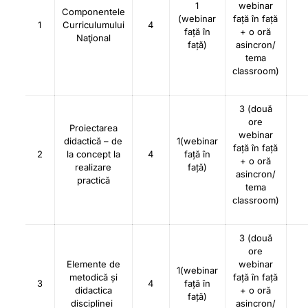
1
webinar
Componentele
(webinar
față în față
1
Curriculumului
4
față în
+ o oră
Naţional
față)
asincron/
tema
classroom)
3 (două
ore
Proiectarea
webinar
didactică – de
1(webinar
față în față
2
la concept la
4
față în
+ o oră
realizare
față)
asincron/
practică
tema
classroom)
3 (două
ore
Elemente de
webinar
1(webinar
metodică și
față în față
3
4
față în
didactica
+ o oră
față)
disciplinei
asincron/