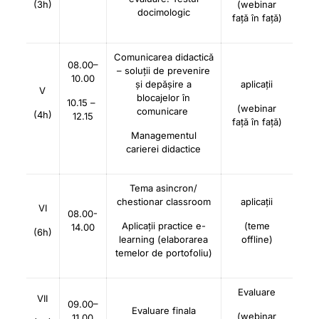
(3h)
(webinar
docimologic
față în față)
Comunicarea didactică
08.00–
– soluții de prevenire
10.00
și depășire a
aplicații
V
blocajelor în
10.15 –
(webinar
comunicare
(4h)
12.15
față în față)
Managementul
carierei didactice
Tema asincron/
chestionar classroom
aplicații
VI
08.00-
Aplicații practice e-
(teme
14.00
(6h)
learning (elaborarea
offline)
temelor de portofoliu)
Evaluare
VII
09.00–
Evaluare finala
(webinar
11.00