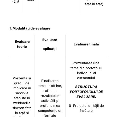
(2h)
față în față)
f. Modalităţi de evaluare
Evaluare
Evaluare
Evaluare finală
teorie
aplicaţii
Prezentarea unei
teme din portofoliul
individual al
cursantului.
Prezenţa şi
Finalizarea
gradul de
temelor offline,
STRUCTURA
implicare în
calitatea
PORTOFOLIULUI DE
sarcinile
rezultatelor
EVALUARE:
stabilite în
activităţii și
webinariile
profunzimea
ü Proiectul unității de
sincron față
competențelor
învățare
în față și
formate