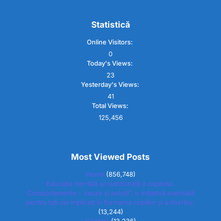
Statistică
Online Visitors:
0
Today's Views:
23
Yesterday's Views:
41
Total Views:
125,456
Most Viewed Posts
Home
(856,748)
Educația mentală și nutrițională a copilului.
Comportamente – cauze și soluții”, o inițiativă esențială
pentru toți cei implicați în formarea copiilor și a tinerilor.
(13,244)