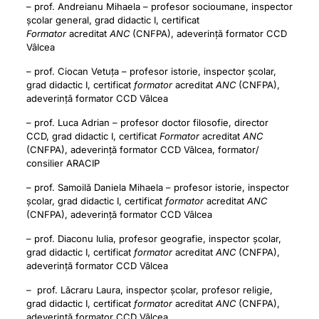
– prof. Andreianu Mihaela – profesor socioumane, inspector
școlar general, grad didactic I, certificat
Formator
acreditat
ANC
(CNFPA), adeverință formator CCD
Vâlcea
– prof. Ciocan Vetuța – profesor istorie, inspector școlar,
grad didactic I, certificat
formator
acreditat
ANC
(CNFPA),
adeverință formator CCD Vâlcea
– prof. Luca Adrian – profesor doctor filosofie, director
CCD, grad didactic I, certificat
Formator
acreditat
ANC
(CNFPA), adeverință formator CCD Vâlcea, formator/
consilier ARACIP
– prof. Samoilă Daniela Mihaela – profesor istorie, inspector
școlar, grad didactic I, certificat
formator
acreditat
ANC
(CNFPA), adeverință formator CCD Vâlcea
– prof. Diaconu Iulia, profesor geografie, inspector școlar,
grad didactic I, certificat
formator
acreditat
ANC
(CNFPA),
adeverință formator CCD Vâlcea
– prof. Lăcraru Laura, inspector școlar, profesor religie,
grad didactic I, certificat
formator
acreditat
ANC
(CNFPA),
adeverință formator CCD Vâlcea