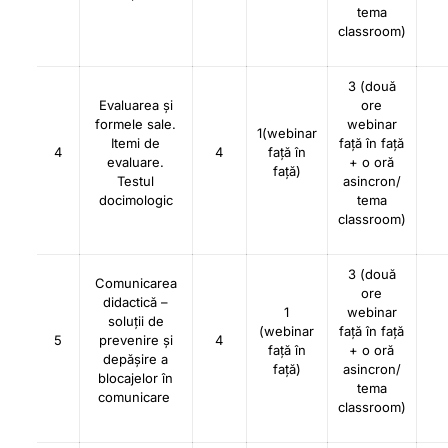
tema
classroom)
3 (două
Evaluarea și
ore
formele sale.
webinar
1(webinar
Itemi de
față în față
4
4
față în
evaluare.
+ o oră
față)
Testul
asincron/
docimologic
tema
classroom)
3 (două
Comunicarea
ore
didactică –
1
webinar
soluții de
(webinar
față în față
5
prevenire și
4
față în
+ o oră
depășire a
față)
asincron/
blocajelor în
tema
comunicare
classroom)