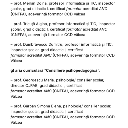
– prof. Merlan Doina, profesor informatică și TIC, inspector
școlar, grad didactic I, certificat
formator
acreditat
ANC
(CNFPA), adeverință formator CCD Vâlcea
– prof. Tricuță Algina, profesor informatică și TIC, inspector
școlar, grad didactic I, certificat
formator
acreditat
ANC
(CNFPA), adeverință formator CCD Vâlcea
– prof. Dumbrăvescu Dumitru, profesor informatică și TIC,
inspector școlar, grad didactic I, certificat
formator
acreditat
ANC
(CNFPA), adeverință formator CCD
Vâlcea
g) aria curriculară ”Consiliere psihopedagogică”:
– prof. Georgescu Maria, psihologie/ consilier școlar,
director CJRAE, grad didactic I, certificat
formator
acreditat
ANC
(CNFPA), adeverință formator CCD
Vâlcea
– prof. Gârban Simona Elena, psihologie/ consilier școlar,
inspector școlar, grad didactic I, certificat
formator
acreditat
ANC
(CNFPA), adeverință formator CCD
Vâlcea