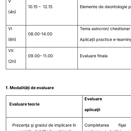
V
10.15 – 12.15
Elemente de deontologie p
(4h)
VI
Tema asincron/ chestionar
08.00-14.00
(6h)
Aplicații practice e-learni
VII
09.00– 11.00
Evaluare finala
(2h)
f. Modalităţi de evaluare
Evaluare
Evaluare teorie
aplicaţii
Prezenţa şi gradul de implicare în
Completarea fişe