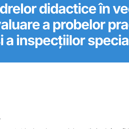
drelor didactice în v
uare a probelor pract
i a inspecțiilor specia
r