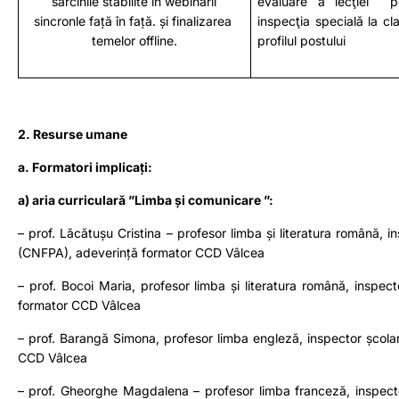
sarcinile stabilite în webinarii
evaluare a lecţiei p
sincronle față în față. și finalizarea
inspecţia specialǎ la cl
temelor offline.
profilul postului
2. Resurse umane
a. Formatori implicați:
a) aria curriculară ”Limba și comunicare ”:
– prof. Lăcătușu Cristina – profesor limba și literatura română, i
(CNFPA)
, adeverință formator CCD Vâlcea
– prof. Bocoi Maria, profesor limba și literatura română, inspecto
formator CCD Vâlcea
– prof. Barangă Simona, profesor limba engleză, inspector școlar,
CCD Vâlcea
– prof. Gheorghe Magdalena – profesor limba franceză, inspector