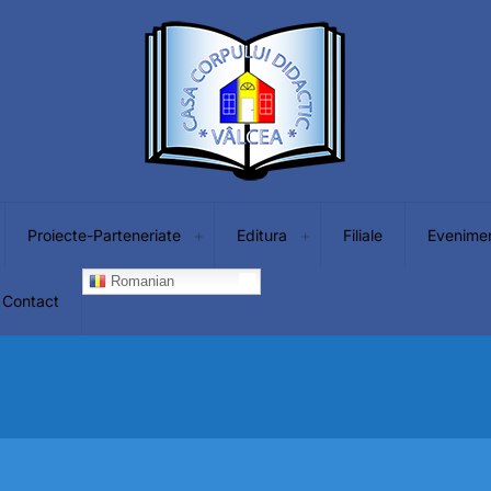
Proiecte-Parteneriate
Editura
Filiale
Evenime
Romanian
Contact