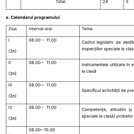
Total
24
5
e. Calendarul programului
Ziua
Interval orar
Tema
I
08.00 – 11.00
Cadrul legislativ de desfă
inspecțiilor speciale la clas
(3h)
II
08.00 – 11.00
Instrumentele utilizate în e
la clasă
(3h)
III
08.00 – 11.00
Specificul activității de p
(3h)
IV
08.00 – 11.00
Competențe, atitudini și 
speciale la clasă/ probelor
(3h)
08.00– 10.00