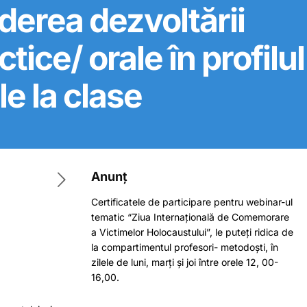
ederea dezvoltării
ice/ orale în profilul
le la clase
Anunț
Certificatele de participare pentru webinar-ul
tematic “Ziua Internațională de Comemorare
a Victimelor Holocaustului”, le puteți ridica de
la compartimentul profesori- metodoști, în
zilele de luni, marți și joi între orele 12, 00-
16,00.