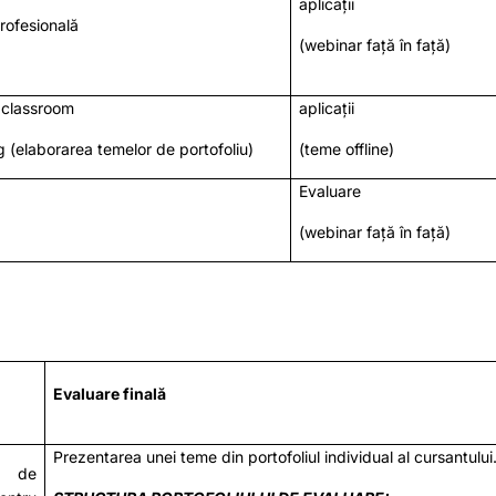
aplicații
rofesională
(webinar față în față)
 classroom
aplicații
ng (elaborarea temelor de portofoliu)
(teme offline)
Evaluare
(webinar față în față)
Evaluare finală
Prezentarea unei teme din portofoliul individual al cursantului
i de