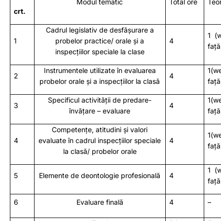
Modul tematic
Total ore
Teor
crt.
Cadrul legislativ de desfășurare a
1 (
1
probelor practice/ orale și a
4
față
inspecțiilor speciale la clase
Instrumentele utilizate în evaluarea
1(w
2
4
probelor orale și a inspecțiilor la clasă
față
Specificul activității de predare-
1(w
3
4
învățare – evaluare
față
Competențe, atitudini și valori
1(w
4
evaluate în cadrul inspecțiilor speciale
4
față
la clasă/ probelor orale
1 (
5
Elemente de deontologie profesională
4
față
6
Evaluare finală
4
–