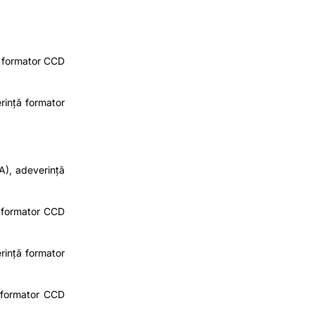
ă formator CCD
rință formator
A)
, adeverință
ă formator CCD
rință formator
 formator CCD