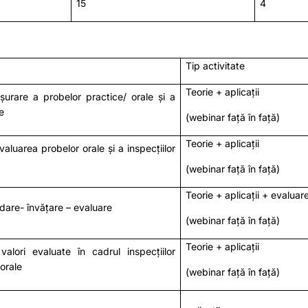
15
4
Tip activitate
Teorie + aplicații
șurare a probelor practice/ orale și a
e
(webinar față în față)
Teorie + aplicații
valuarea probelor orale și a inspecțiilor
(webinar față în față)
Teorie + aplicații + evaluar
redare- învățare – evaluare
(webinar față în față)
Teorie + aplicații
valori evaluate în cadrul inspecțiilor
 orale
(webinar față în față)