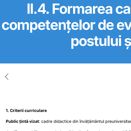
II.4. Formarea ca
competențelor de eval
postului ș
1. Criterii curriculare
Public țintă vizat
: cadre didactice din învățământul preuniversita