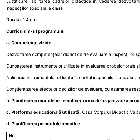
Justificare: abilitarea cadrelor didactice în vederea dezvoltăr
inspecțiilor speciale la clase
Durata
: 24 ore
Curriculum-ul programului
a. Competențe vizate:
Dezvoltarea competențelor didactice de evaluare a inspecțiilor spe
Cunoașterea instrumentelor utilizate în evaluarea probelor orale și a
Aplicarea instrumentelor utilizate în cadrul inspecțiilor speciale la
Conștientizarea efectelor deciziilor de evaluare, cu asumarea respo
b. Planificarea modulelor tematice/forma de organizare a pro
c. Platforma educațională utilizată:
Casa Corpului Didactic Vâlce
d. Planificarea pe module tematice
:
Nr.