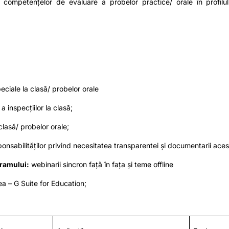
ii competențelor de evaluare a probelor practice/ orale în profilul
ciale la clasă/ probelor orale
 inspecțiilor la clasă;
 clasă/ probelor orale;
nsabilităților privind necesitatea transparentei și documentarii acest
gramului:
webinarii sincron față în fața și teme offline
a – G Suite for Education;