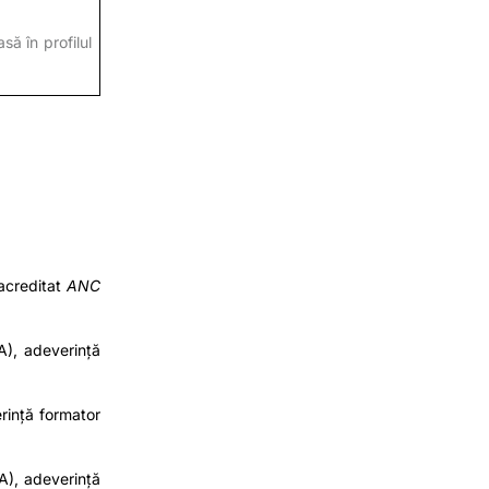
să în profilul
creditat
ANC
A)
, adeverință
rință formator
A)
, adeverință