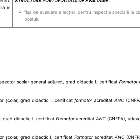
entru
STRUCTURA PORTOFOLIULUI DE EVALUARE:
asă în
fişa de evaluare a lecţiei pentru inspecţia specialǎ la cla
postului
nspector școlar general adjunct, grad didactic I, certificat
Formator
a
r școlar, grad didactic I, certificat
formator
acreditat
ANC
(CNFP
 grad didactic I, certificat
Formator
acreditat
ANC
(CNFPA)
, adeve
 școlar, grad didactic I, certificat
Formator
acreditat
ANC
(CNFP