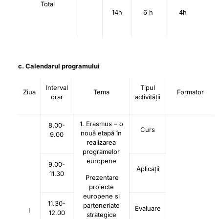
Total
14h
6 h
4h
c. Calendarul programului
Interval
Tipul
Ziua
Tema
Formator
orar
activității
1. Erasmus – o
8.00-
Curs
nouă etapă în
9.00
realizarea
programelor
europene
9.00-
Aplicații
11.30
Prezentare
proiecte
europene si
11.30-
parteneriate
Evaluare
I
12.00
strategice