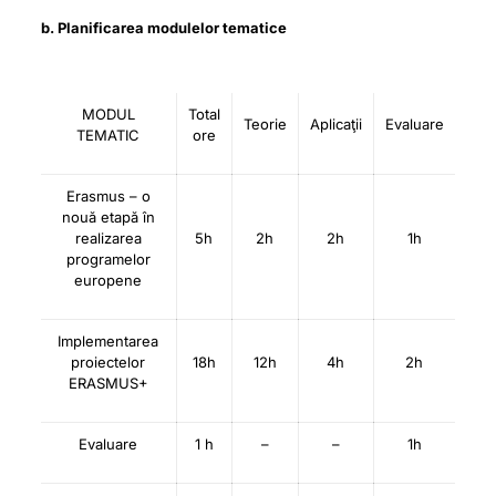
b. Planificarea modulelor tematice
MODUL
Total
Teorie
Aplicaţii
Evaluare
TEMATIC
ore
Erasmus – o
nouă etapă în
realizarea
5h
2h
2h
1h
programelor
europene
Implementarea
proiectelor
18h
12h
4h
2h
ERASMUS+
Evaluare
1 h
–
–
1h