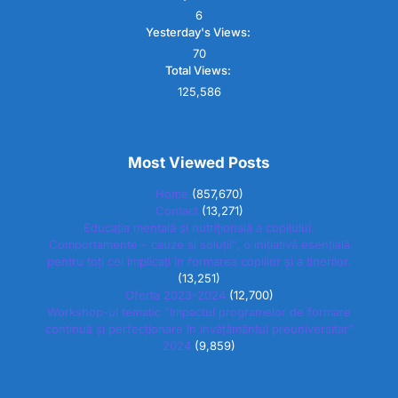
6
Yesterday's Views:
70
Total Views:
125,586
Most Viewed Posts
Home
(857,670)
Contact
(13,271)
Educația mentală și nutrițională a copilului.
Comportamente – cauze și soluții”, o inițiativă esențială
pentru toți cei implicați în formarea copiilor și a tinerilor.
(13,251)
Oferta 2023-2024
(12,700)
Workshop-ul tematic “Impactul programelor de formare
continuă și perfecționare în învățământul preuniversitar”
2024
(9,859)