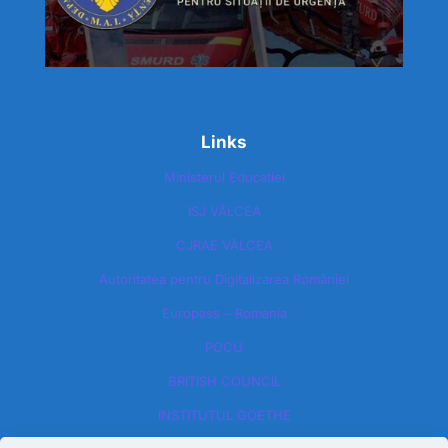
Links
Ministerul Educatiei
ISJ VÂLCEA
CJRAE VÂLCEA
Autoritatea pentru Digitalizarea României​
Europass – Romania
POCU
BRITISH COUNCIL
INSTITUTUL GOETHE