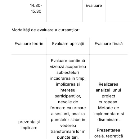
14.30-
Evaluare
15.30
Modalităţi de evaluare a cursanţilor:
Evaluare teorie
Evaluare aplicaţii
Evaluare finală
Evaluare continuă
vizează acoperirea
subiectelor/
încadrarea în timp,
implicarea si
Realizarea
interesul
analizei unui
participanţilor,
proiect
nevoile de
european.
formare ca urmare
Metode de
a sesiunii, analiza
implementare si
punctelor slabe in
diseminare.
prezenţa și
vederea
implicare
Prezentarea
transformarii lor în
orală, teoretică
puncte tari,