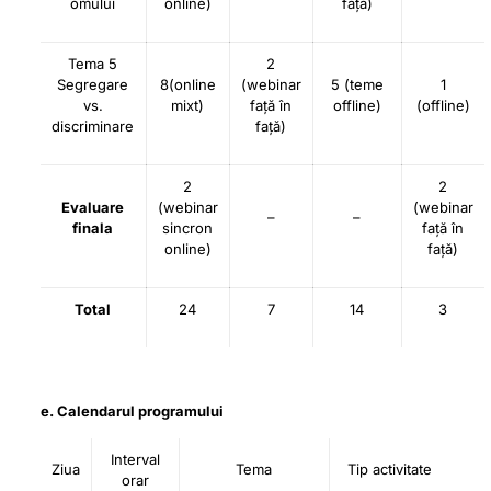
omului
online)
față)
Tema 5
2
Segregare
8(online
(webinar
5 (teme
1
vs.
mixt)
față în
offline)
(offline)
discriminare
față)
2
2
Evaluare
(webinar
(webinar
–
–
finala
sincron
față în
online)
față)
Total
24
7
14
3
e. Calendarul programului
Interval
Ziua
Tema
Tip activitate
orar