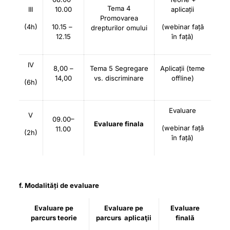
Tema 4
III
10.00
aplicații
Promovarea
(4h)
10.15 –
(webinar față
drepturilor omului
12.15
în față)
IV
8,00 –
Tema 5 Segregare
Aplicații (teme
14,00
vs. discriminare
offline)
(6h)
Evaluare
V
09.00–
Evaluare finala
(webinar față
11.00
(2h)
în față)
f. Modalități de evaluare
Evaluare pe
Evaluare pe
Evaluare
parcurs teorie
parcurs aplicaţii
finală