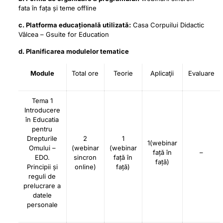
fata în fața și teme offline
c. Platforma educațională utilizată:
Casa Corpuilui Didactic
Vâlcea – Gsuite for Education
d. Planificarea modulelor tematice
Module
Total ore
Teorie
Aplicaţii
Evaluare
Tema 1
Introducere
în Educatia
pentru
Drepturile
2
1
1(webinar
Omului –
(webinar
(webinar
față în
–
EDO.
sincron
față în
față)
Principii și
online)
față)
reguli de
prelucrare a
datele
personale