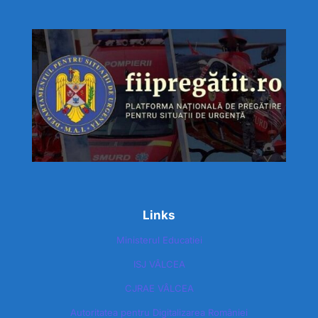
Links
Ministerul Educatiei
ISJ VÂLCEA
CJRAE VÂLCEA
Autoritatea pentru Digitalizarea României​