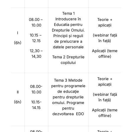
Tema 1
Introducere în
08.00 –
Teorie +
Educatia pentru
10.00
aplicații
Drepturile Omului.
I
10.15 –
(webinar față
Principii și reguli
12.15
în față)
de prelucrare a
(6h)
datele personale
12,30 –
Aplicații (teme
14,30
offline)
Tema 2 Drepturile
copilului
Teorie +
Tema 3 Metode
aplicații
pentru programele
08.00-
de educaţie
II
10.00
(webinar față
pentru drepturile
în față)
(6h)
10.15-
omului. Programe
14.15
pentru
Aplicații (teme
dezvoltarea EDO
offline)
08.00-
Teorie +