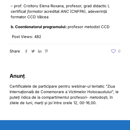
– prof. Croitoru Elena Roxana, profesor, grad didactic I,
certificat
formator
acreditat
ANC
(CNFPA), adeverință
formator CCD Vâlcea
b. Coordonatorul programului:
profesor metodist CCD
Post Views:
482
Share
0
Anunț
Certificatele de participare pentru webinar-ul tematic “Ziua
Internațională de Comemorare a Victimelor Holocaustului”, le
puteți ridica de la compartimentul profesori- metodoști, în
zilele de luni, marți și joi între orele 12, 00-16,00.