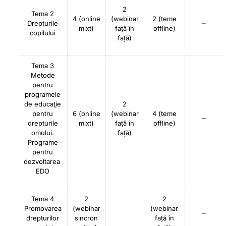
2
Tema 2
4 (online
(webinar
2 (teme
Drepturile
–
mixt)
față în
offline)
copilului
față)
Tema 3
Metode
pentru
programele
de educaţie
2
pentru
6 (online
(webinar
4 (teme
–
drepturile
mixt)
față în
offline)
omului.
față)
Programe
pentru
dezvoltarea
EDO
Tema 4
2
2
Promovarea
(webinar
(webinar
–
drepturilor
sincron
față în