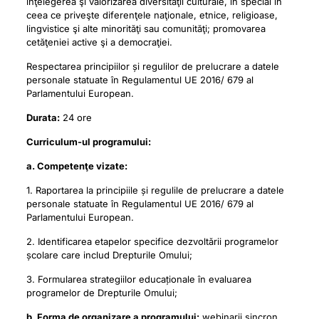
înţelegerea şi valorizarea diversităţii culturale, în special în
ceea ce priveşte diferenţele naţionale, etnice, religioase,
lingvistice şi alte minorităţi sau comunităţi; promovarea
cetăţeniei active şi a democraţiei.
Respectarea principiilor și regulilor de prelucrare a datele
personale statuate în Regulamentul UE 2016/ 679 al
Parlamentului European.
Durata:
24 ore
Curriculum-ul programului:
a. Competenţe vizate:
1. Raportarea la principiile și regulile de prelucrare a datele
personale statuate în Regulamentul UE 2016/ 679 al
Parlamentului European.
2. Identificarea etapelor specifice dezvoltării programelor
școlare care includ Drepturile Omului;
3. Formularea strategiilor educaționale în evaluarea
programelor de Drepturile Omului;
b. Forma de organizare a programului:
webinarii sincron