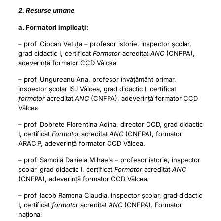
2. Resurse umane
a. Formatori implicaţi:
– prof. Ciocan Vetuța – profesor istorie, inspector școlar,
grad didactic I, certificat
Formator
acreditat
ANC
(CNFPA),
adeverință formator CCD Vâlcea
– prof. Ungureanu Ana, profesor învățământ primar,
inspector școlar ISJ Vâlcea, grad didactic I, certificat
formator
acreditat
ANC
(CNFPA), adeverință formator CCD
Vâlcea
– prof. Dobrete Florentina Adina, director CCD, grad didactic
I, certificat
Formator
acreditat
ANC
(CNFPA), formator
ARACIP, adeverință formator CCD Vâlcea.
– prof. Samoilă Daniela Mihaela – profesor istorie, inspector
școlar, grad didactic I, certificat
Formator
acreditat
ANC
(CNFPA), adeverință formator CCD Vâlcea.
– prof. Iacob Ramona Claudia, inspector școlar, grad didactic
I, certificat
formator
acreditat
ANC
(CNFPA). Formator
național