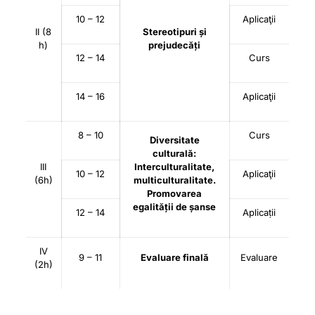
10 – 12
Aplicaţii
II (8
Stereotipuri și
h)
prejudecăți
12 – 14
Curs
14 – 16
Aplicaţii
8 – 10
Curs
Diversitate
culturală:
III
Interculturalitate,
10 – 12
Aplicaţii
(6h)
multiculturalitate.
Promovarea
egalității de șanse
12 – 14
Aplicaṭii
IV
9 – 11
Evaluare finală
Evaluare
(2h)