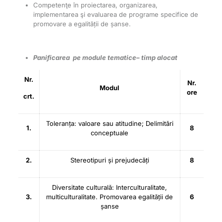
Competenţe în proiectarea, organizarea,
implementarea şi evaluarea de programe specifice de
promovare a egalității de șanse.
Panificarea pe module tematice– timp alocat
Nr.
Nr.
Modul
ore
crt.
Toleranța: valoare sau atitudine; Delimitări
1.
8
conceptuale
2.
Stereotipuri și prejudecăți
8
Diversitate culturală: Interculturalitate,
3.
multiculturalitate. Promovarea egalității de
6
șanse