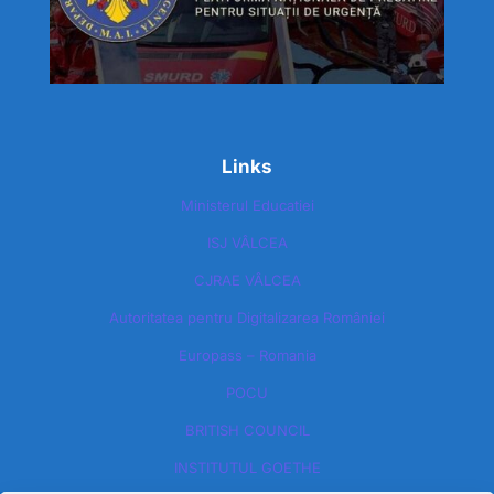
Links
Ministerul Educatiei
ISJ VÂLCEA
CJRAE VÂLCEA
Autoritatea pentru Digitalizarea României​
Europass – Romania
POCU
BRITISH COUNCIL
INSTITUTUL GOETHE