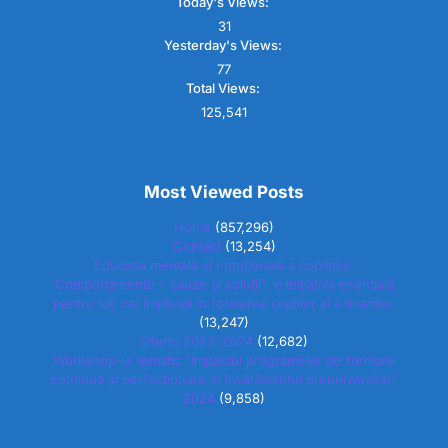
Today's Views:
31
Yesterday's Views:
77
Total Views:
125,541
Most Viewed Posts
Home
(857,296)
Contact
(13,254)
Educația mentală și nutrițională a copilului.
Comportamente – cauze și soluții”, o inițiativă esențială
pentru toți cei implicați în formarea copiilor și a tinerilor.
(13,247)
Oferta 2023-2024
(12,682)
Workshop-ul tematic “Impactul programelor de formare
continuă și perfecționare în învățământul preuniversitar”
2024
(9,858)