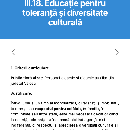
III.18. Educație pentru
toleranță și diversitate
culturală
1. Criterii curriculare
Public țintă vizat
: Personal didactic şi didactic auxiliar din
județul Vâlcea
Justificare
:
Într-o lume şi un timp al mondializării, diversităţii şi mobilităţii,
toleranţa sau
respectul pentru celălalt,
în familie, în
comunitate sau între state, este mai necesară decât oricând.
În esenţă, toleranţa nu înseamnă nici indulgenţă, nici
indiferenţă, ci respectul şi aprecierea diversităţii culturale şi