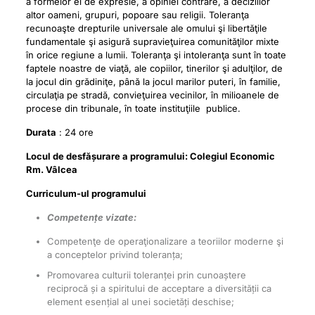
a formelor ei de expresie, a opiniei contrare, a deciziilor
altor oameni, grupuri, popoare sau religii. Toleranţa
recunoaşte drepturile universale ale omului şi libertăţile
fundamentale şi asigură supravieţuirea comunităţilor mixte
în orice regiune a lumii. Toleranţa şi intoleranţa sunt în toate
faptele noastre de viaţă, ale copiilor, tinerilor şi adulţilor, de
la jocul din grădiniţe, până la jocul marilor puteri, în familie,
circulaţia pe stradă, convieţuirea vecinilor, în milioanele de
procese din tribunale, în toate instituţiile publice.
Durata
: 24 ore
Locul de desfășurare a programului: Colegiul Economic
Rm. Vâlcea
Curriculum-ul programului
Competențe vizate:
Competenţe de operaţionalizare a teoriilor moderne şi
a conceptelor privind toleranța;
Promovarea culturii toleranței prin cunoaștere
reciprocă și a spiritului de acceptare a diversității ca
element esențial al unei societăți deschise;