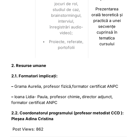
jocuri de rol,
Prezentarea
studiul de caz,
orală teoretică și
brainstormingul,
practică a unei
interviul,
secvențe
înregistrări audio-
cuprinsă în
video);
tematica
Proiecte, referate,
cursului
portofolii
2. Resurse umane
2.1. Formatori implicați:
–
Grama Aurelia, profesor fizică,formator certificat ANPC
–
Ioana Lidia- Paula, profesor chimie
,
director adjunct,
formator certificat ANPC
2.2. Coordonatorul programului (profesor metodist CCD ):
Pleșea Adina Cristina
Post Views:
862