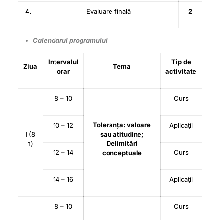
4.
Evaluare finală
2
Calendarul programului
Intervalul
Tip de
Ziua
Tema
orar
activitate
8 – 10
Curs
Toleranța: valoare
10 – 12
Aplicaţii
I (8
sau atitudine;
h)
Delimitări
12 – 14
Curs
conceptuale
14 – 16
Aplicaţii
8 – 10
Curs