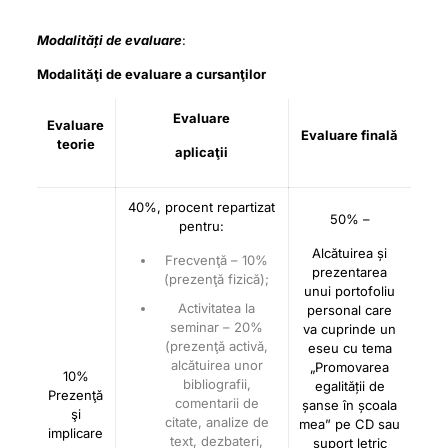
Modalități de evaluare
:
Modalităţi de evaluare a cursanţilor
Evaluare
Evaluare
Evaluare finală
teorie
aplicaţii
40%, procent repartizat
50% –
pentru:
Alcătuirea și
Frecvenţă – 10%
prezentarea
(prezenţă fizică);
unui portofoliu
Activitatea la
personal care
seminar – 20%
va cuprinde un
(prezenţă activă,
eseu cu tema
alcătuirea unor
„Promovarea
10%
bibliografii,
egalității de
Prezenţă
comentarii de
șanse în școala
şi
citate, analize de
mea” pe CD sau
implicare
text, dezbateri,
suport letric