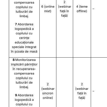
2
compensarea
6 (online
(webinar
4 (teme
copilului cu
–
mixt)
față în
offline)
tulburări de
față)
limbaj.
7
Abordarea
logopedică a
copilului cu
cerințe
educaționale
speciale integrat
în școala de masă
8
Monitorizarea
implicării părinților
în recuperarea-
compensarea
copilului cu
tulburări de
2
2
limbaj.
(webinar
(webinar
–
sincron
față în
9
Abordarea
online)
față)
logopedică a
copilului cu