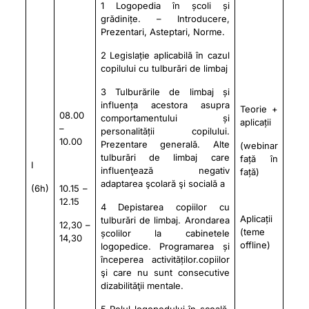
1 Logopedia în școli și
grădinițe. – Introducere,
Prezentari, Asteptari, Norme.
2 Legislație aplicabilă în cazul
copilului cu tulburări de limbaj
3 Tulburările de limbaj și
influența acestora asupra
Teorie +
08.00
comportamentului și
aplicații
–
personalității copilului.
10.00
Prezentare generală. Alte
(webinar
tulburări de limbaj care
față în
I
influenţează negativ
față)
adaptarea şcolară şi socială a
(6h)
10.15 –
12.15
4 Depistarea copiilor cu
Aplicații
tulburări de limbaj. Arondarea
12,30 –
(teme
școlilor la cabinetele
14,30
offline)
logopedice. Programarea și
începerea activităților.copiilor
şi care nu sunt consecutive
dizabilităţii mentale.