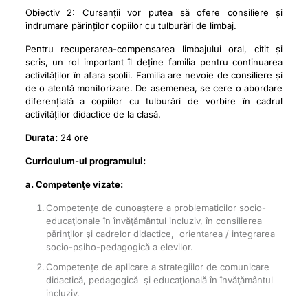
Obiectiv 2: Cursanții vor putea să ofere consiliere și
îndrumare părinților copiilor cu tulburări de limbaj.
Pentru recuperarea-compensarea limbajului oral, citit și
scris, un rol important îl deține familia pentru continuarea
activităților în afara școlii. Familia are nevoie de consiliere și
de o atentă monitorizare. De asemenea, se cere o abordare
diferențiată a copiilor cu tulburări de vorbire în cadrul
activităților didactice de la clasă.
Durata:
24 ore
Curriculum-ul programului:
a. Competenţe vizate:
Competențe de cunoaştere a problematicilor socio-
educaţionale în învăţământul incluziv, în consilierea
părinţilor şi cadrelor didactice, orientarea / integrarea
socio-psiho-pedagogică a elevilor.
Competențe de aplicare a strategiilor de comunicare
didactică, pedagogică şi educaţională în învăţământul
incluziv.