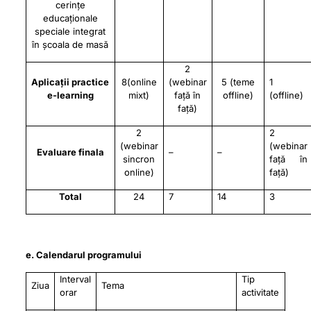
cerințe
educaționale
speciale integrat
în școala de masă
2
Aplicații practice
8(online
(webinar
5 (teme
1
e-learning
mixt)
față în
offline)
(offline)
față)
2
2
(webinar
(webinar
Evaluare finala
–
–
sincron
față în
online)
față)
Total
24
7
14
3
e. Calendarul programului
Interval
Tip
Ziua
Tema
orar
activitate