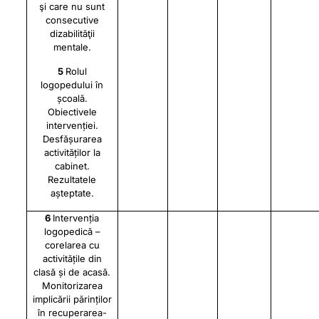
şi care nu sunt
consecutive
dizabilităţii
mentale.
5
Rolul
logopedului în
școală.
Obiectivele
intervenției.
Desfășurarea
activităților la
cabinet.
Rezultatele
așteptate.
6
Intervenția
logopedică –
corelarea cu
activitățile din
clasă și de acasă.
Monitorizarea
implicării părinților
în recuperarea-