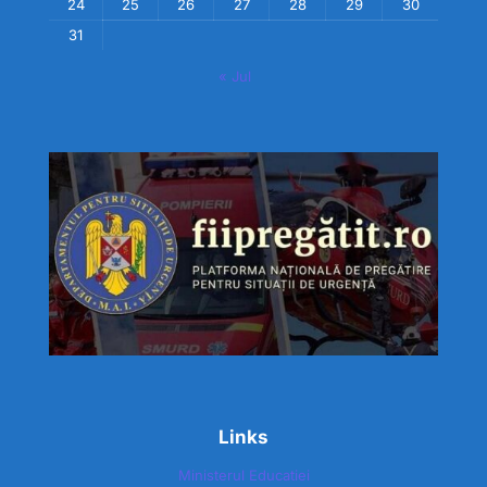
24
25
26
27
28
29
30
31
« Jul
Links
Ministerul Educatiei