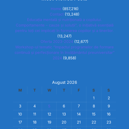
Home
(857,216)
Contact
(13,248)
Educația mentală și nutrițională a copilului.
Comportamente – cauze și soluții”, o inițiativă esențială
pentru toți cei implicați în formarea copiilor și a tinerilor.
(13,247)
Oferta 2023-2024
(12,677)
Workshop-ul tematic “Impactul programelor de formare
continuă și perfecționare în învățământul preuniversitar”
2024
(9,858)
August 2026
M
T
W
T
F
S
S
1
2
3
4
5
6
7
8
9
10
11
12
13
14
15
16
17
18
19
20
21
22
23