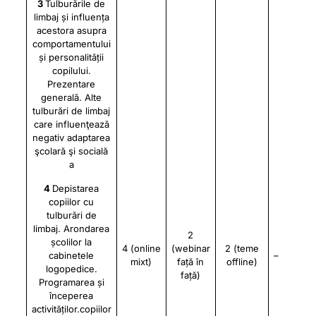
3
Tulburările de
limbaj și influența
acestora asupra
comportamentului
și personalității
copilului.
Prezentare
generală. Alte
tulburări de limbaj
care influenţează
negativ adaptarea
şcolară şi socială
a
4
Depistarea
copiilor cu
tulburări de
limbaj. Arondarea
2
școlilor la
4 (online
(webinar
2 (teme
cabinetele
–
mixt)
față în
offline)
logopedice.
față)
Programarea și
începerea
activităților.copiilor