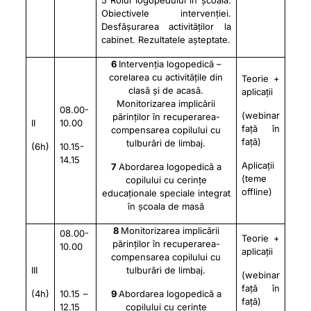
5 Rolul logopedului în școală.
Obiectivele intervenției.
Desfășurarea activităților la
cabinet. Rezultatele așteptate.
6
Intervenția logopedică –
corelarea cu activitățile din
Teorie +
clasă și de acasă.
aplicații
Monitorizarea implicării
08.00-
(webinar
părinților în recuperarea-
II
10.00
față în
compensarea copilului cu
față)
tulburări de limbaj.
(6h)
10.15-
14.15
Aplicații
7
Abordarea logopedică a
(teme
copilului cu cerințe
offline)
educaționale speciale integrat
în școala de masă
8
Monitorizarea implicării
08.00-
Teorie +
părinților în recuperarea-
10.00
aplicații
compensarea copilului cu
III
tulburări de limbaj.
(webinar
față în
(4h)
10.15 –
9
Abordarea logopedică a
față)
12.15
copilului cu cerințe