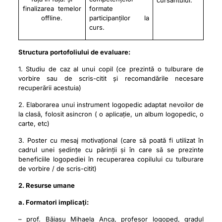
cursantului.
finalizarea temelor
formate
offline.
participanților la
curs.
Structura portofoliului de evaluare:
1. Studiu de caz al unui copil (ce prezintă o tulburare de
vorbire sau de scris-citit și recomandările necesare
recuperării acestuia)
2. Elaborarea unui instrument logopedic adaptat nevoilor de
la clasă, folosit asincron ( o aplicație, un album logopedic, o
carte, etc)
3. Poster cu mesaj motivațional (care să poată fi utilizat în
cadrul unei ședințe cu părinții și în care să se prezinte
beneficiile logopediei în recuperarea copilului cu tulburare
de vorbire / de scris-citit)
2. Resurse umane
a. Formatori implicaţi:
– prof. Băiașu Mihaela Anca, profesor logoped, gradul