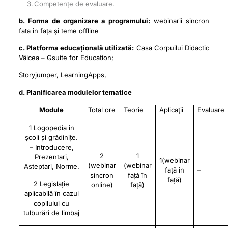
Competențe de evaluare.
b. Forma de organizare a programului:
webinarii sincron
fata în fața și teme offline
c. Platforma educațională utilizată:
Casa Corpuilui Didactic
Vâlcea – Gsuite for Education;
Storyjumper, LearningApps,
d. Planificarea modulelor tematice
Module
Total ore
Teorie
Aplicaţii
Evaluare
1 Logopedia în
școli și grădinițe.
– Introducere,
2
1
Prezentari,
1(webinar
(webinar
(webinar
Asteptari, Norme.
față în
–
sincron
față în
față)
2 Legislație
online)
față)
aplicabilă în cazul
copilului cu
tulburări de limbaj