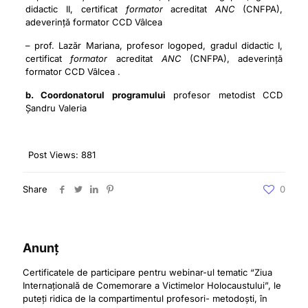
didactic II, certificat
formator
acreditat
ANC
(CNFPA)
,
adeverință formator CCD Vâlcea
– prof. Lazăr Mariana, profesor logoped, gradul didactic I,
certificat
formator
acreditat
ANC
(CNFPA)
, adeverință
formator CCD Vâlcea .
b. Coordonatorul programului
profesor metodist CCD
Șandru Valeria
Post Views:
881
Share
0
Anunț
Certificatele de participare pentru webinar-ul tematic “Ziua
Internațională de Comemorare a Victimelor Holocaustului”, le
puteți ridica de la compartimentul profesori- metodoști, în