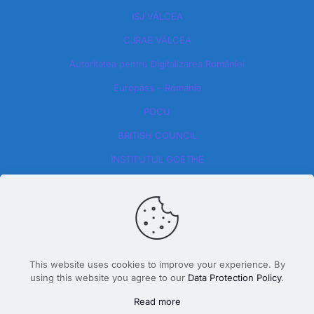
ISJ VÂLCEA
CJRAE VÂLCEA
Autoritatea pentru Digitalizarea României​
Europass – Romania
POCU
BRITISH COUNCIL
INSTITUTUL GOETHE
This website uses cookies to improve your experience. By
using this website you agree to our
Data Protection Policy
.
Design By Dăscălete Alexandru 2026
Read more