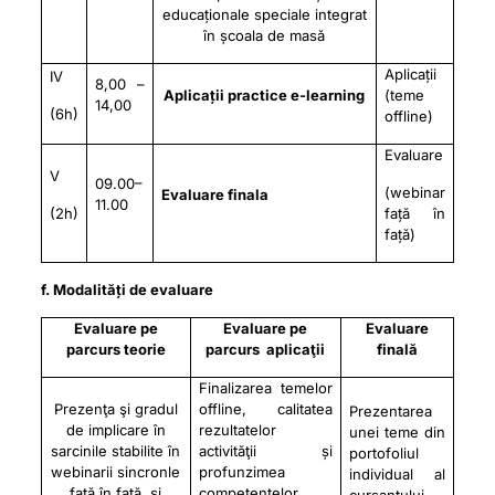
educaționale speciale integrat
în școala de masă
Aplicații
IV
8,00 –
Aplicații practice e-learning
(teme
14,00
(6h)
offline)
Evaluare
V
09.00–
(webinar
Evaluare finala
11.00
(2h)
față în
față)
f. Modalități de evaluare
Evaluare pe
Evaluare pe
Evaluare
parcurs teorie
parcurs aplicaţii
finală
Finalizarea temelor
Prezenţa şi gradul
offline, calitatea
Prezentarea
de implicare în
rezultatelor
unei teme din
sarcinile stabilite în
activităţii și
portofoliul
webinarii sincronle
profunzimea
individual al
față în față. și
competențelor