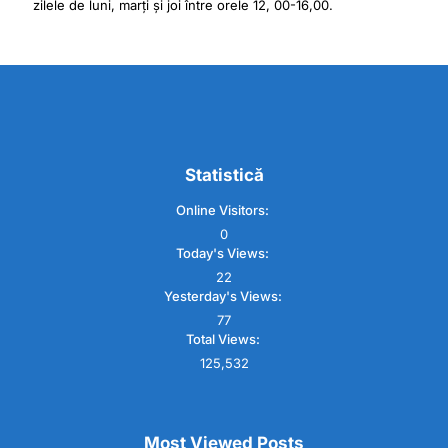
zilele de luni, marți și joi între orele 12, 00-16,00.
Statistică
Online Visitors:
0
Today's Views:
22
Yesterday's Views:
77
Total Views:
125,532
Most Viewed Posts