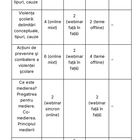
t
ipu
ri
,
cauze
Viol
e
nța
2
ş
c
o
la
r
ă:
4 (online
(webinar
2 (teme
d
el
i
m
ită
r
i
–
mixt)
față în
offline)
c
onc
e
p
t
uale,
față)
t
ipu
ri
,
cauze
A
cț
i
uni de
2
pr
e
ve
n
ire
ş
i
6 (online
(webinar
4 (teme
co
m
bat
e
re a
–
mixt)
față în
offline)
v
i
o
l
en
ț
ei
față)
ş
c
o
lare
Ce este
medierea?
Pregatirea
2
2
pentru
(webinar
(webinar
mediere.
–
sincron
față în
Co-
online)
față)
medierea.
Principiul
medierii