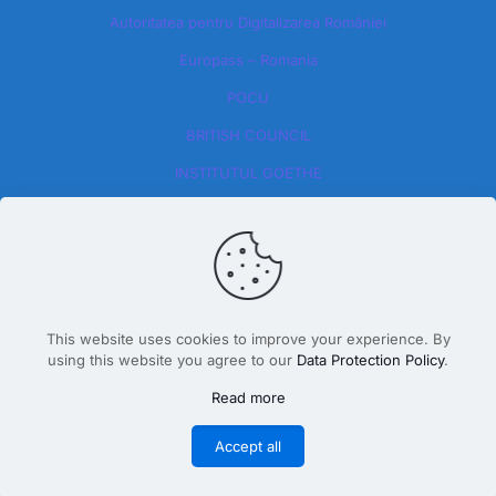
Autoritatea pentru Digitalizarea României​
Europass – Romania
POCU
BRITISH COUNCIL
INSTITUTUL GOETHE
This website uses cookies to improve your experience. By
using this website you agree to our
Data Protection Policy
.
Design By Dăscălete Alexandru 2026
Read more
Accept all