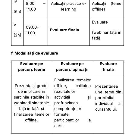
IV
8,00 –
Aplicații practice e-
Aplicații (teme
14,00
learning
offline)
(6h)
Evaluare
V
09.00–
Evaluare finala
(webinar față în
11.00
(2h)
față)
f. Modalități de evaluare
Evaluare pe
Evaluare pe
Evaluare
parcurs teorie
parcurs aplicaţii
finală
Finalizarea temelor
Prezenţa şi gradul
offline, calitatea
Prezentarea
de implicare în
rezultatelor
unei teme din
sarcinile stabilite în
activităţii și
portofoliul
webinarii sincronle
profunzimea
individual al
față în față. și
competențelor
cursantului.
finalizarea temelor
formate
offline.
participanților la
curs.