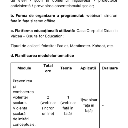
de elevi / școlii în domeniul inițiativelor / proiectelor
antiviolență / prevenirea absenteismului școlar;
b. Forma de organizare a programului:
webinarii sincron
fata în fața și teme offline
c. Platforma educațională utilizată:
Casa Corpuilui Didactic
Vâlcea – Gsuite for Education;
Tipuri de aplicații folosite: Padlet, Mentimeter. Kahoot, etc.
d. Planificarea modulelor tematice
Total
Module
Teorie
Aplicaţii
Evaluare
ore
Prevenirea
şi
combaterea
violenței
2
1
1(webinar
şcolare.
(webinar
(webinar
față în
–
Viol
e
nța
sincron
față în
față)
ş
c
o
la
r
ă:
online)
față)
d
el
i
m
ită
r
i
c
onc
e
p
t
uale,