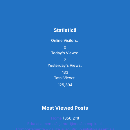
Statistică
Online Visitors:
0
Today's Views:
2
Yesterday's Views:
133
Total Views:
125,394
Most Viewed Posts
Home
(856,211)
Educația mentală și nutrițională a copilului.
Comportamente – cauze și soluții”, o inițiativă esențială