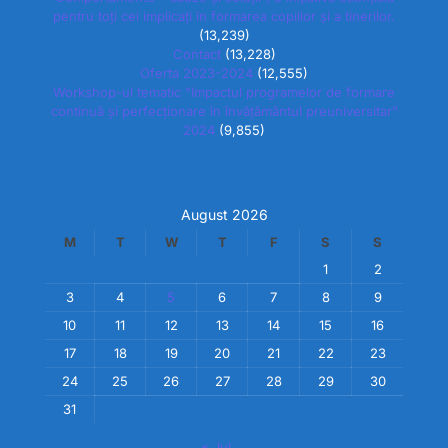
pentru toți cei implicați în formarea copiilor și a tinerilor.
(13,239)
Contact
(13,228)
Oferta 2023-2024
(12,555)
Workshop-ul tematic “Impactul programelor de formare
continuă și perfecționare în învățământul preuniversitar”
2024
(9,855)
August 2026
M
T
W
T
F
S
S
1
2
3
4
5
6
7
8
9
10
11
12
13
14
15
16
17
18
19
20
21
22
23
24
25
26
27
28
29
30
31
« Jul