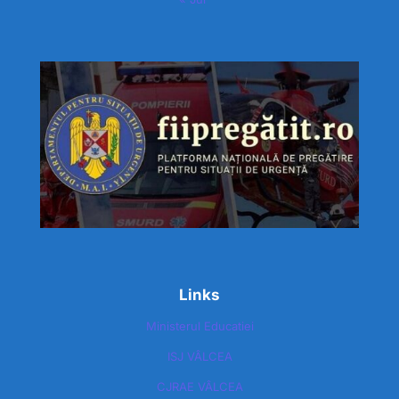
Links
Ministerul Educatiei
ISJ VÂLCEA
CJRAE VÂLCEA