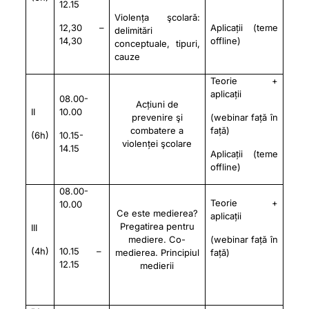
12.15
Violența şcolară:
12,30 –
Aplicații (teme
delimitări
14,30
offline)
conceptuale, tipuri,
cauze
Teorie +
aplicații
08.00-
A
cț
i
uni de
II
10.00
pr
e
ve
n
ire
ş
i
(webinar față în
co
m
bat
e
re a
față)
(6h)
10.15-
v
i
o
l
en
ț
ei ş
c
o
lare
14.15
Aplicații (teme
offline)
08.00-
Teorie +
10.00
Ce este medierea?
aplicații
Pregatirea pentru
III
mediere. Co-
(webinar față în
(4h)
10.15 –
medierea. Principiul
față)
12.15
medierii