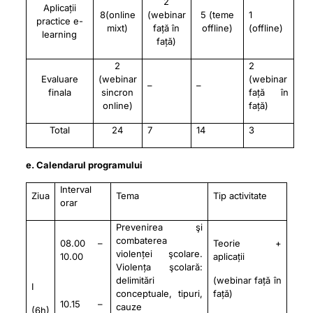
2
Aplicații
8(online
(webinar
5 (teme
1
practice e-
mixt)
față în
offline)
(offline)
learning
față)
2
2
Evaluare
(webinar
(webinar
–
–
finala
sincron
față în
online)
față)
Total
24
7
14
3
e. Calendarul programului
Interval
Ziua
Tema
Tip activitate
orar
Prevenirea şi
combaterea
08.00 –
Teorie +
violenței şcolare.
10.00
aplicații
Violența şcolară:
delimitări
(webinar față în
I
conceptuale, tipuri,
față)
10.15 –
cauze
(6h)