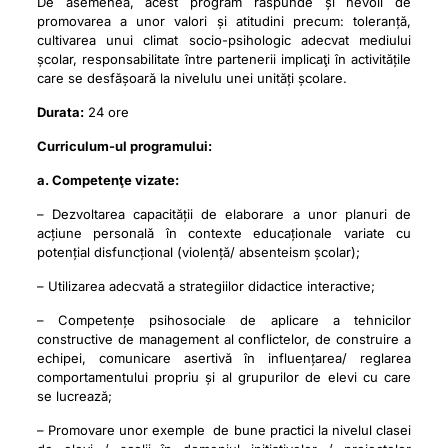
De asemenea, acest program răspunde și nevoii de
promovarea a unor valori și atitudini precum: toleranță,
cultivarea unui climat socio-psihologic adecvat mediului
școlar, responsabilitate între partenerii implicaţi în activitățile
care se desfășoară la nivelulu unei unități școlare.
Durata:
24 ore
Curriculum-ul programului:
a. Competenţe vizate:
– Dezvoltarea capacității de elaborare a unor planuri de
acțiune personală în contexte educaționale variate cu
potențial disfuncțional (violență/ absenteism școlar);
– Utilizarea adecvată a strategiilor didactice interactive;
– Competențe psihosociale de aplicare a tehnicilor
constructive de management al conflictelor, de construire a
echipei, comunicare asertivă în influențarea/ reglarea
comportamentului propriu și al grupurilor de elevi cu care
se lucrează;
– Promovare unor exemple de bune practici la nivelul clasei