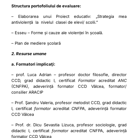
Structura portofoliului de evaluare:
– Elaborare
a
un
u
i Proi
ec
t e
d
ucati
v
: „Strategia
me
a
antivi
o
l
en
ță la ni
v
e
l
ul
cl
as
e
i
d
e ele
v
i/ s
c
olii.”
– Esseu – Forme și cauze ale violenței în școală.
– Plan de mediere școlară
2. Resurse umane
a. Formatori implicaţi:
– prof. Luca Adrian – profesor doctor filosofie, director
CCD, grad didactic I, certificat
Formator
acreditat
ANC
(CNFPA)
, adeverință formator CCD Vâlcea, formator/
consilier ARACIP
– Prof. Şandru Valeria, profesor metodist CCD, grad didactic
I, certificat
formator
acreditat
CNFPA
, adeverință formator
CCD Vâlcea
– Prof. dr. Dicu Sevastia Lizuca, profesor sociologie, grad
didactic I, certificat
formator
acreditat CNFPA
, adeverință
formator CCD Vâlcea