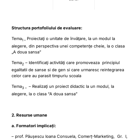
Structura portofoliului de evaluare:
Tema
Proiectaţi o unitate de învăţare, la un modul la
1 –
alegere, din perspectiva unei competenţe cheie, la o clasa
„A doua sansa”
Tema
– Identificaţi activităţi care promoveaza principiul
2
egalitatii de sanse si de gen si care urmaresc reintegrarea
celor care au parasit timpuriu scoala
Tema
– Realizaţi un proiect didactic la un modul, la
3 –
alegere, la o clasa “A doua sansa”
2. Resurse umane
a. Formatori implicați:
– prof. Păușescu Ioana Consuela, Comerț-Marketing, Gr. I,