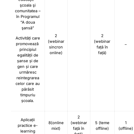
şcoala şi
comunitatea –
în Programul
“A doua
şansă”
2
2
Activități care
(webinar
(webinar
promovează
–
sincron
față în
principiul
online)
față)
egalității de
șanse și de
gen și care
urmăresc
reintegrarea
celor care au
părăsit
timpuriu
școala.
2
Aplicații
8(online
(webinar
5 (teme
1
practice e-
mixt)
față în
offline)
(offline)
learning