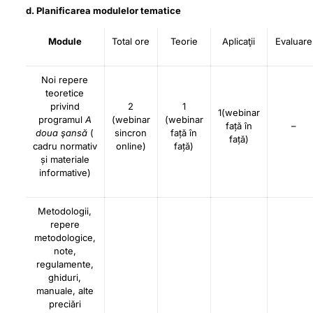
d. Planificarea modulelor tematice
Module
Total ore
Teorie
Aplicaţii
Evaluare
Noi repere
teoretice
privind
2
1
1(webinar
programul
A
(webinar
(webinar
față în
–
doua şansă
(
sincron
față în
față)
cadru normativ
online)
față)
și materiale
informative)
Metodologii,
repere
metodologice,
note,
regulamente,
ghiduri,
manuale, alte
preciări