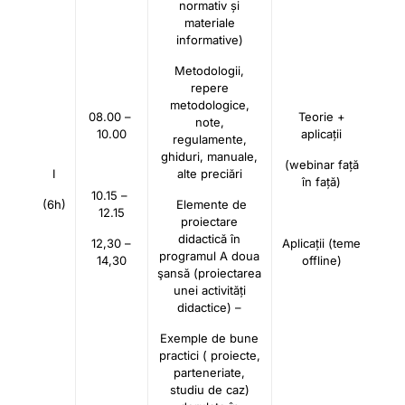
normativ și
materiale
informative)
Metodologii,
repere
metodologice,
08.00 –
Teorie +
note,
10.00
aplicații
regulamente,
ghiduri, manuale,
(webinar față
I
alte preciări
în față)
10.15 –
(6h)
Elemente de
12.15
proiectare
didactică în
12,30 –
Aplicații (teme
programul A doua
14,30
offline)
şansă (proiectarea
unei activități
didactice) –
Exemple de bune
practici ( proiecte,
parteneriate,
studiu de caz)