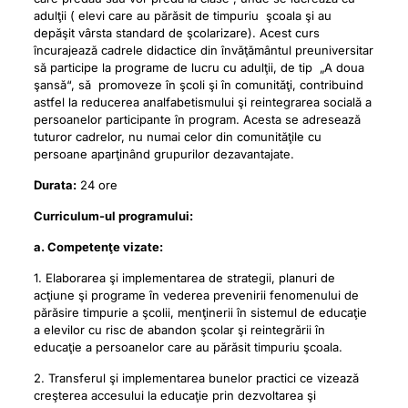
adulţii ( elevi care au părăsit de timpuriu şcoala şi au
depăşit vârsta standard de şcolarizare). Acest curs
încurajează cadrele didactice din învăţământul preuniversitar
să participe la programe de lucru cu adulţii, de tip „A doua
şansă“, să promoveze în şcoli şi în comunităţi, contribuind
astfel la reducerea analfabetismului şi reintegrarea socială a
persoanelor participante în program. Acesta se adresează
tuturor cadrelor, nu numai celor din comunităţile cu
persoane aparţinând grupurilor dezavantajate.
Durata:
24 ore
Curriculum-ul programului:
a. Competenţe vizate:
1. Elaborarea şi implementarea de strategii, planuri de
acţiune şi programe în vederea prevenirii fenomenului de
părăsire timpurie a şcolii, menţinerii în sistemul de educaţie
a elevilor cu risc de abandon şcolar şi reintegrării în
educaţie a persoanelor care au părăsit timpuriu şcoala.
2. Transferul şi implementarea bunelor practici ce vizează
creşterea accesului la educaţie prin dezvoltarea şi