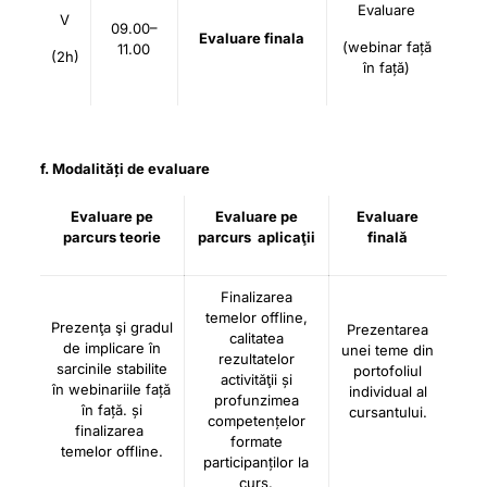
Evaluare
V
09.00–
Evaluare finala
(webinar față
11.00
(2h)
în față)
f. Modalități de evaluare
Evaluare pe
Evaluare pe
Evaluare
parcurs teorie
parcurs aplicaţii
finală
Finalizarea
temelor offline,
Prezenţa şi gradul
Prezentarea
calitatea
de implicare în
unei teme din
rezultatelor
sarcinile stabilite
portofoliul
activităţii și
în webinariile față
individual al
profunzimea
în față. și
cursantului.
competențelor
finalizarea
formate
temelor offline.
participanților la
curs.