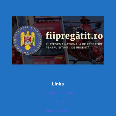
Links
Ministerul Educatiei
ISJ VÂLCEA
CJRAE VÂLCEA