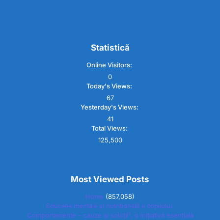
Statistică
Online Visitors:
0
Today's Views:
67
Yesterday's Views:
41
Total Views:
125,500
Most Viewed Posts
Home
(857,058)
Educația mentală și nutrițională a copilului.
Comportamente – cauze și soluții”, o inițiativă esențială