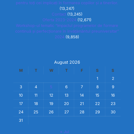
pentru toți cei implicați în formarea copiilor și a tinerilor.
(13,247)
Contact
(13,245)
Oferta 2023-2024
(12,671)
Workshop-ul tematic “Impactul programelor de formare
continuă și perfecționare în învățământul preuniversitar”
2024
(9,858)
August 2026
M
T
W
T
F
S
S
1
2
3
4
5
6
7
8
9
10
11
12
13
14
15
16
17
18
19
20
21
22
23
24
25
26
27
28
29
30
31
« Jul