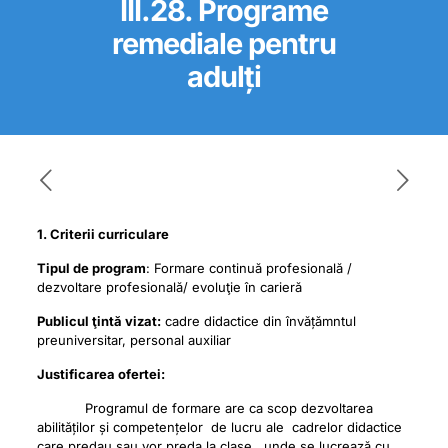
III.28. Programe
remediale pentru
adulți
1. Criterii curriculare
Tipul de program
: Formare continuă profesională /
dezvoltare profesională/ evoluţie în carieră
Publicul ţintă vizat:
cadre didactice din învățămntul
preuniversitar, personal auxiliar
Justificarea ofertei:
Programul de formare are ca scop dezvoltarea
abilităților și competențelor de lucru ale cadrelor didactice
care predau sau vor preda la clase , unde se lucrează cu