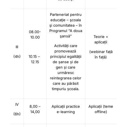
Parteneriat pentru
educaţie – şcoala
şi comunitatea – în
Programul “A doua
08.00-
şansă”
Teorie +
10.00
aplicații
Activități care
III
promovează
(webinar față
(4h)
10.15 –
principiul egalității
în față)
12.15
de șanse și de
gen și care
urmăresc
reintegrarea celor
care au părăsit
timpuriu școala.
IV
8,00 –
Aplicații practice
Aplicații (teme
14,00
e-learning
offline)
(6h)