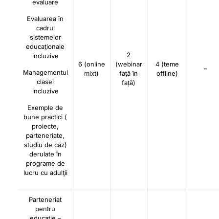
evaluare
Evaluarea în
cadrul
sistemelor
educaţionale
2
incluzive
6 (online
(webinar
4 (teme
–
Managementul
mixt)
față în
offline)
clasei
față)
incluzive
Exemple de
bune practici (
proiecte,
parteneriate,
studiu de caz)
derulate în
programe de
lucru cu adulţii
Parteneriat
pentru
educaţie –