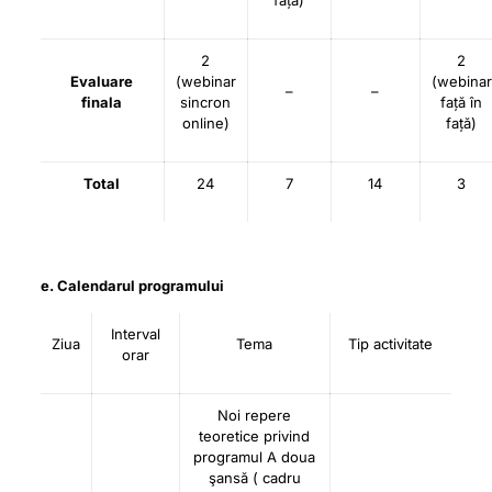
față)
2
2
Evaluare
(webinar
(webinar
–
–
finala
sincron
față în
online)
față)
Total
24
7
14
3
e. Calendarul programului
Interval
Ziua
Tema
Tip activitate
orar
Noi repere
teoretice privind
programul A doua
şansă ( cadru