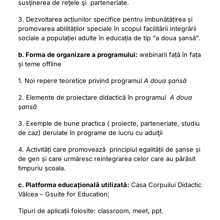
susţinerea de reţele şi parteneriate.
3. Dezvoltarea acțiunilor specifice pentru îmbunătățirea și
promovarea abilităților speciale în scopul facilitării integrării
sociale a populației adulte în educația de tip “a doua șansă”.
b. Forma de organizare a programului:
webinarii față în fața
și teme offline
1. Noi repere teoretice privind programul
A doua şansă
2. Elemente de proiectare didactică în programul
A doua
şansă
3. Exemple de bune practica ( proiecte, parteneriate, studiu
de caz) derulate în programe de lucru cu adulţii
4. Activități care promovează principiul egalității de șanse și
de gen și care urmăresc reintegrarea celor care au părăsit
timpuriu școala.
c. Platforma educațională utilizată:
Casa Corpuilui Didactic
Vâlcea – Gsuite for Education;
Tipuri de aplicații folosite: classroom, meet, ppt.