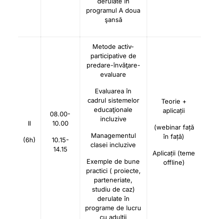
derulate în
programul A doua
şansă
Metode activ-
participative de
predare-învăţare-
evaluare
Evaluarea în
cadrul sistemelor
Teorie +
educaţionale
aplicații
08.00-
incluzive
II
10.00
(webinar față
Managementul
în față)
(6h)
10.15-
clasei incluzive
14.15
Aplicații (teme
Exemple de bune
offline)
practici ( proiecte,
parteneriate,
studiu de caz)
derulate în
programe de lucru
cu adulţii