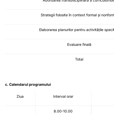
Abordarea transdisciplinară a curriculumul
Strategii folosite în context formal și nonfor
Elaborarea planurilor pentru activitățile speci
Evaluare finală
Total
c. Calendarul programului
Ziua
Interval orar
8.00-10.00