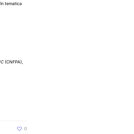
 în tematica
NC
(CNFPA),
0