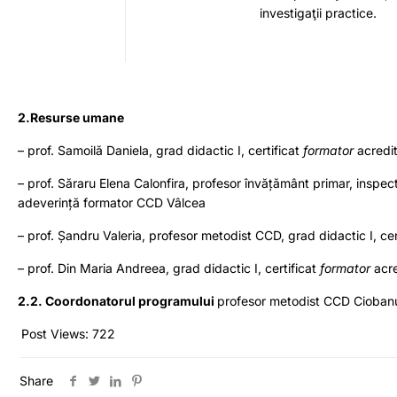
investigaţii practice.
2.Resurse umane
– prof. Samoilă Daniela, grad didactic I, certificat
formator
acredi
– prof. Săraru Elena Calonfira, profesor învățământ primar, inspect
adeverință formator CCD Vâlcea
– prof. Șandru Valeria, profesor metodist CCD, grad didactic I, cer
– prof. Din Maria Andreea, grad didactic I, certificat
formator
acre
2.2. Coordonatorul programului
profesor metodist CCD Cioban
Post Views:
722
Share