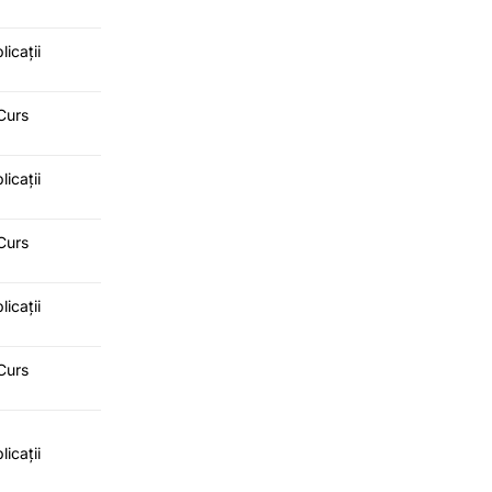
licații
Curs
licații
Curs
licații
Curs
licații