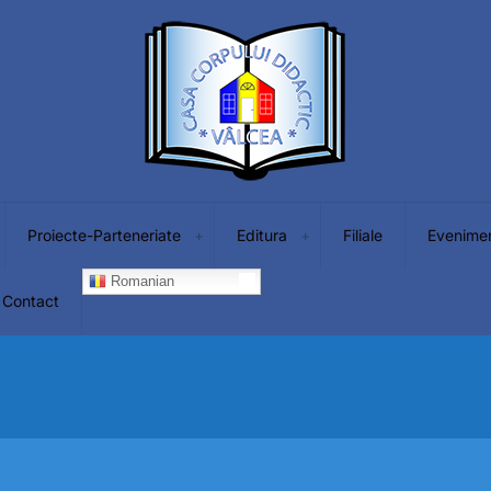
Proiecte-Parteneriate
Editura
Filiale
Evenime
Romanian
Contact