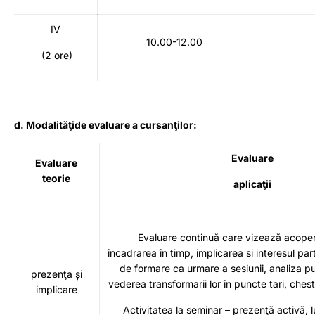
IV
10.00-12.00
(2 ore)
d. Modalităţide evaluare a cursanţilor:
Evaluare
Evaluare
teorie
aplicaţii
Evaluare continuă care vizează acoperir
încadrarea în timp, implicarea si interesul part
de formare ca urmare a sesiunii, analiza pu
prezenţa și
vederea transformarii lor în puncte tari, ches
implicare
Activitatea la seminar – prezenţă activă, l