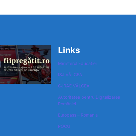
Links
Ministerul Educatiei
ISJ VÂLCEA
CJRAE VÂLCEA
Autoritatea pentru Digitalizarea
României​
Europass – Romania
POCU