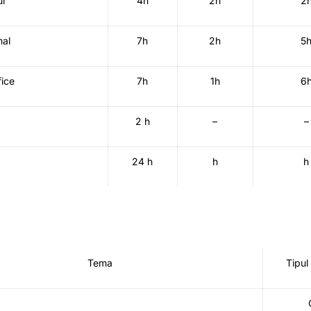
ui
4h
2h
2
mal
7h
2h
5
fice
7h
1h
6
2 h
–
–
24 h
h
h
Tema
Tipul 