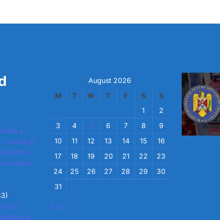
d
August 2026
M
T
W
T
F
S
S
1
2
3
4
5
6
7
8
9
ională a
10
11
12
13
14
15
16
 – cauze și
ială pentru
17
18
19
20
21
22
23
ea copiilor
24
25
26
27
28
29
30
31
33)
pactul
« Jul
ontinuă și