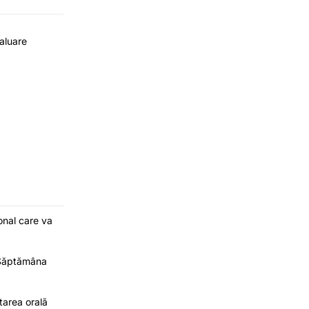
aluare
onal care va
 Săptămâna
tarea orală