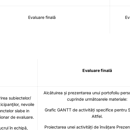
Evaluare finală
Ev
Evaluare finală
Alcătuirea și prezentarea unui portofoliu pers
ea subiectelor/
cuprinde următoarele materiale:
icipanţilor, nevoile
Grafic GANTT de activități specifice pentru
nctelor slabe in
Altfel.
tionar de evaluare.
Proiectarea unei activități de învățare Prezen
ucrul în echipă,