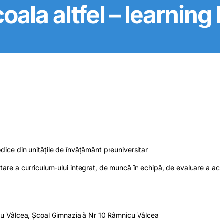
coala altfel – learnin
todice din unitățile de învățământ preuniversitar
are a curriculum-ului integrat, de muncă în echipă, de evaluare a acti
u Vâlcea, Școal Gimnazială Nr 10 Râmnicu Vâlcea