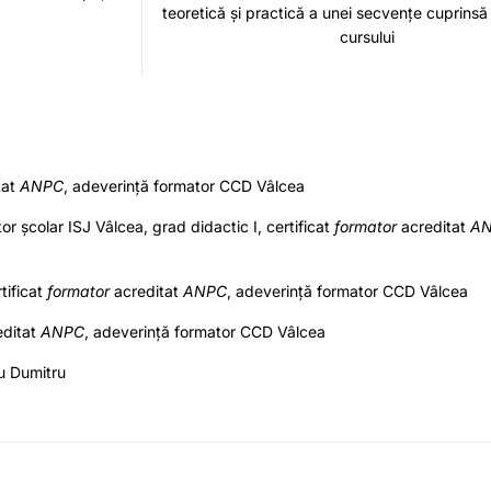
teoretică și practică a unei secvențe cuprinsă
cursului
tat
ANPC
, adeverință formator CCD Vâlcea
or școlar ISJ Vâlcea, grad didactic I, certificat
formator
acreditat
A
tificat
formator
acreditat
ANPC
, adeverință formator CCD Vâlcea
ditat
ANPC
, adeverință formator CCD Vâlcea
u Dumitru