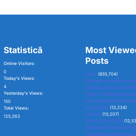
Statistică
Most Viewe
Posts
Online Visitors:
0
Home
(855,704)
Today's Views:
Educația mentală și nutriț
4
copilului. Comportamente
Yesterday's Views:
soluții”, o inițiativă esenț
toți cei implicați în formar
150
și a tinerilor.
(13,234)
Total Views:
Contact
(13,207)
125,263
Oferta 2023-2024
(12,5
Workshop-ul tematic “Im
programelor de formare c