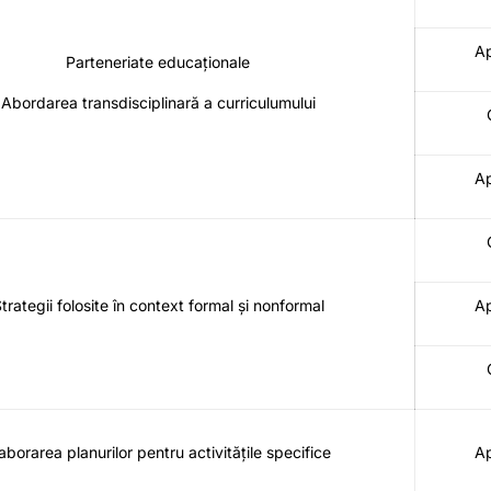
Ap
Parteneriate educaționale
Abordarea transdisciplinară a curriculumului
Ap
trategii folosite în context formal și nonformal
Ap
aborarea planurilor pentru activitățile specifice
Ap