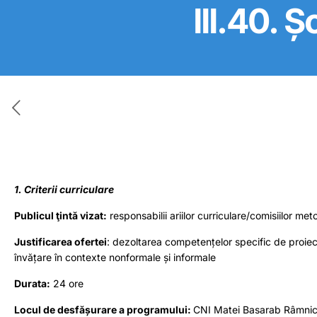
III.40. Ș
1. Criterii curriculare
Publicul ţintă vizat:
responsabilii ariilor curriculare/comisiilor me
Justificarea ofertei
: dezoltarea competențelor specific de proiect
învățare în contexte nonformale și informale
Durata:
24 ore
Locul de desfășurare a programului:
CNI Matei Basarab Râmnic