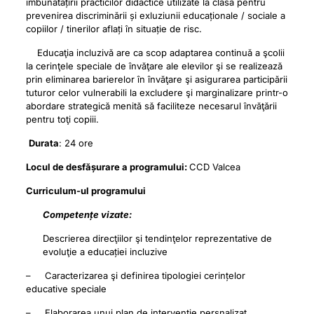
îmbunătățirii practicilor didactice utilizate la clasă pentru
prevenirea discriminării și exluziunii educaționale / sociale a
copiilor / tinerilor aflați în situație de risc.
Educaţia incluzivă are ca scop adaptarea continuă a şcolii
la cerinţele speciale de învăţare ale elevilor şi se realizează
prin eliminarea barierelor în învăţare şi asigurarea participării
tuturor celor vulnerabili la excludere şi marginalizare printr-o
abordare strategică menită să faciliteze necesarul învăţării
pentru toţi copiii.
Durata
: 24 ore
Locul de desfășurare a programului:
CCD Valcea
Curriculum-ul programului
Competențe vizate:
Descrierea direcţiilor şi tendinţelor reprezentative de
evoluţie a educației incluzive
– Caracterizarea şi definirea tipologiei cerințelor
educative speciale
– Elaborarea unui plan de intervenție persnalizat