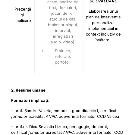
DE EVALUARE
citate, analize de
text, dezbateri,
Prezenţă
Elaborarea unui
jocuri de rol,
şi
plan de intervenție
studiul de caz,
implicare
personalizat
brainstormingul,
implementabil în
interviul,
context incluziv de
înregistrări
învățare
audio-video);
Proiecte,
referate,
portofolii
2. Resurse umane
Formatori implicați:
– prof. Şandru Valeria, metodist, grad didactic I, certificat
formator
acreditat
ANPC
, adeverință formator CCD Vâlcea
– prof.dr. Dicu Sevastia Lizuca, pedagogie, doctorat,
certificat
formator
acreditat
ANPC
, adeverință formator CCD