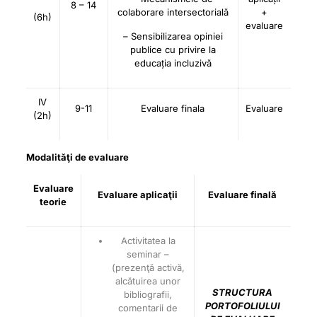
8 – 14
colaborare intersectorială
+
(6h)
evaluare
– Sensibilizarea opiniei
publice cu privire la
educația incluzivă
IV
9-11
Evaluare finala
Evaluare
(2h)
Modalităţi de evaluare
Evaluare
Evaluare aplicaţii
Evaluare finală
teorie
Activitatea la
seminar –
(prezenţă activă,
alcătuirea unor
STRUCTURA
bibliografii,
PORTOFOLIULUI
comentarii de