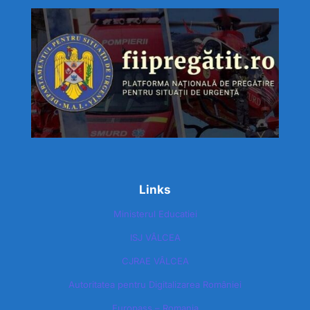
Links
Ministerul Educatiei
ISJ VÂLCEA
CJRAE VÂLCEA
Autoritatea pentru Digitalizarea României​
Europass – Romania