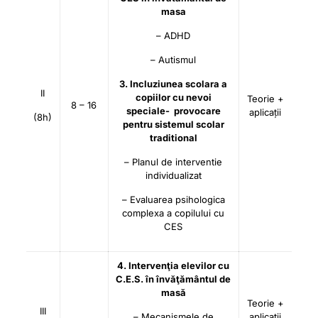
masa
– ADHD
– Autismul
3. Incluziunea scolara a
II
copiilor cu nevoi
Teorie +
8 – 16
speciale- provocare
aplicații
(8h)
pentru sistemul scolar
traditional
– Planul de interventie
individualizat
– Evaluarea psihologica
complexa a copilului cu
CES
4. Intervenţia elevilor cu
C.E.S. în învăţământul de
masă
Teorie +
III
– Mecanismele de
aplicații