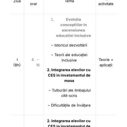
Ziua
Tema
orar
activitate
Evolutia
conceptiilor in
ascensiunea
educatiei inclusive
– Istoricul dezvoltării
– Teorii ale educației
I
–
Teorie +
inclusive
(8h)
16
aplicații
2. Integrarea elevilor cu
CES in invatamantul de
masa
– Tulburări ale limbajului
citit-scris
– Dificultățile de învățare
2. Integrarea elevilor cu
CES in invatamantul de