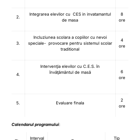
Integrarea elevilor cu CES in invatamantul
8
2.
de masa
ore
Incluziunea scolara a copiilor cu nevoi
4
3.
speciale- provocare pentru sistemul scolar
ore
traditional
Intervenţia elevilor cu C.E.S. în
6
învăţământul de masă
4.
ore
2
5.
Evaluare finala
ore
Calendarul programului
:
Interval
Tip