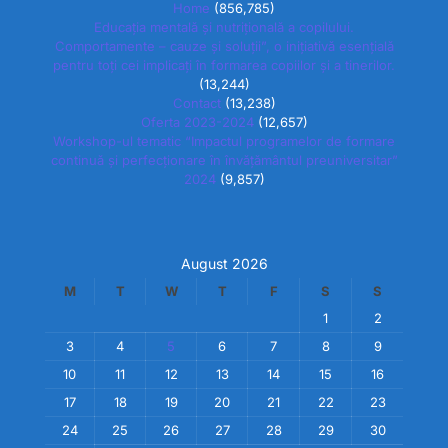
Home
(856,785)
Educația mentală și nutrițională a copilului.
Comportamente – cauze și soluții”, o inițiativă esențială
pentru toți cei implicați în formarea copiilor și a tinerilor.
(13,244)
Contact
(13,238)
Oferta 2023-2024
(12,657)
Workshop-ul tematic “Impactul programelor de formare
continuă și perfecționare în învățământul preuniversitar”
2024
(9,857)
August 2026
M
T
W
T
F
S
S
1
2
3
4
5
6
7
8
9
10
11
12
13
14
15
16
17
18
19
20
21
22
23
24
25
26
27
28
29
30