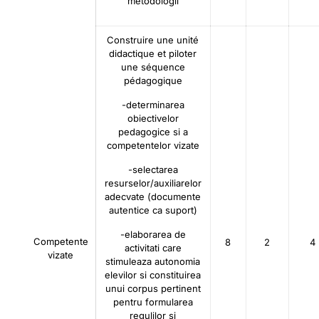
metodologii
Construire une unité
didactique et piloter
une séquence
pédagogique
-determinarea
obiectivelor
pedagogice si a
competentelor vizate
-selectarea
resurselor/auxiliarelor
adecvate (documente
autentice ca suport)
-elaborarea de
Competente
8
2
4
activitati care
vizate
stimuleaza autonomia
elevilor si constituirea
unui corpus pertinent
pentru formularea
regulilor si