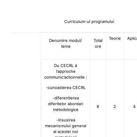
Curriculum-ul programului
Teorie
Aplica
Denumire modul/
Total
tema
ore
Du CECRL à
l’approche
communic’actionnelle :
-cunoasterea CECRL
-diferentierea
diferitelor abordari
8
2
4
metodologice
-insusirea
mecanismului general
al acestei noi