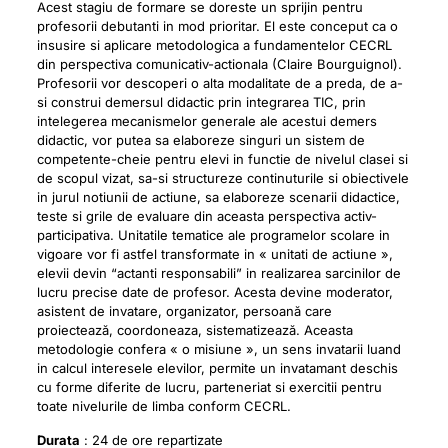
Acest stagiu de formare se doreste un sprijin pentru
profesorii debutanti in mod prioritar. El este conceput ca o
insusire si aplicare metodologica a fundamentelor CECRL
din perspectiva comunicativ-actionala (Claire Bourguignol).
Profesorii vor descoperi o alta modalitate de a preda, de a-
si construi demersul didactic prin integrarea TIC, prin
intelegerea mecanismelor generale ale acestui demers
didactic, vor putea sa elaboreze singuri un sistem de
competente-cheie pentru elevi in functie de nivelul clasei si
de scopul vizat, sa-si structureze continuturile si obiectivele
in jurul notiunii de actiune, sa elaboreze scenarii didactice,
teste si grile de evaluare din aceasta perspectiva activ-
participativa. Unitatile tematice ale programelor scolare in
vigoare vor fi astfel transformate in « unitati de actiune »,
elevii devin “actanti responsabili” in realizarea sarcinilor de
lucru precise date de profesor. Acesta devine moderator,
asistent de invatare, organizator, persoană care
proiectează, coordoneaza, sistematizează. Aceasta
metodologie confera « o misiune », un sens invatarii luand
in calcul interesele elevilor, permite un invatamant deschis
cu forme diferite de lucru, parteneriat si exercitii pentru
toate nivelurile de limba conform CECRL.
Durata
: 24 de ore repartizate