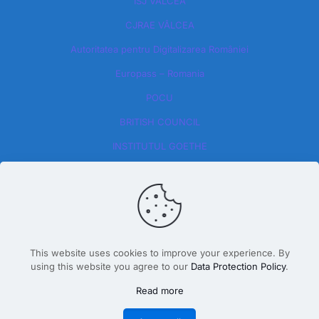
ISJ VÂLCEA
CJRAE VÂLCEA
Autoritatea pentru Digitalizarea României​
Europass – Romania
POCU
BRITISH COUNCIL
INSTITUTUL GOETHE
This website uses cookies to improve your experience. By
using this website you agree to our
Data Protection Policy
.
Design By Dăscălete Alexandru 2026
Read more