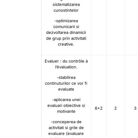
sistematizarea
cunostintelor
-optimizarea
comunicarii si
dezvoltarea dinamicii
de grup prin activitati
creative.
Evaluer : du contrôle à
l’évaluation.
-stabilirea
continuturilor ce vor fi
evaluate
-aplicarea unei
evaluari obiective si
6+2
2
3
motivante
-conceperea de
activitati si grile de
evaluare (evaluare