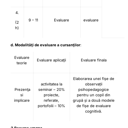
4.
9 – 11
Evaluare
evaluare
(2
h)
d. Modalităţi de evaluare a cursanţilor
:
Evaluare
Evaluare aplicaţii
Evaluare finala
teorie
Elaborarea unei fișe de
activitatea la
observații
Prezenţa
seminar – 20%
psihopedagogice
si
proiecte,
pentru un copil din
implicare
referate,
grupă și a două modele
portofolii – 10%
de fișe de evaluare
cognitivă.