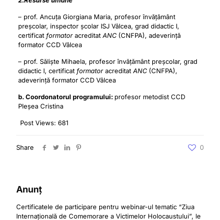
2.Resurse umane
– prof. Ancuța Giorgiana Maria, profesor învățământ
preșcolar, inspector școlar ISJ Vâlcea, grad didactic I,
certificat
formator
acreditat
ANC
(CNFPA), adeverință
formator CCD Vâlcea
– prof. Săliște Mihaela, profesor învățământ preșcolar, grad
didactic I, certificat
formator
acreditat
ANC
(CNFPA),
adeverință formator CCD Vâlcea
b. Coordonatorul programului:
profesor metodist CCD
Pleșea Cristina
Post Views:
681
Share
0
Anunț
Certificatele de participare pentru webinar-ul tematic “Ziua
Internațională de Comemorare a Victimelor Holocaustului”, le