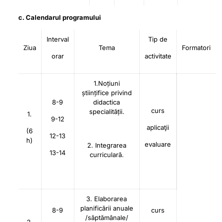
c. Calendarul programului
Interval
Tip de
Ziua
Tema
Formatori
orar
activitate
1.Noțiuni
științifice privind
8-9
didactica
curs
specialității.
1.
9-12
aplicaţii
(6
12-13
h)
evaluare
2. Integrarea
13-14
curriculară.
3. Elaborarea
planificării anuale
8-9
curs
/săptămânale/