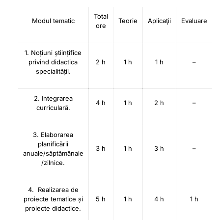
Total
Modul tematic
Teorie
Aplicaţii
Evaluare
ore
1. Noțiuni științifice
privind didactica
2 h
1 h
1 h
–
specialității.
2. Integrarea
4 h
1 h
2 h
–
curriculară.
3. Elaborarea
planificării
3 h
1 h
3 h
–
anuale/săptămânale
/zilnice.
4. Realizarea de
proiecte tematice și
5 h
1 h
4 h
1 h
proiecte didactice.