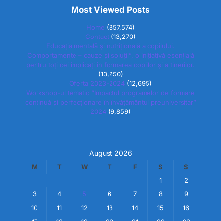
Most Viewed Posts
Home
(857,574)
Contact
(13,270)
Educația mentală și nutrițională a copilului.
Comportamente – cauze și soluții”, o inițiativă esențială
pentru toți cei implicați în formarea copiilor și a tinerilor.
(13,250)
Oferta 2023-2024
(12,695)
Workshop-ul tematic “Impactul programelor de formare
continuă și perfecționare în învățământul preuniversitar”
2024
(9,859)
August 2026
M
T
W
T
F
S
S
1
2
3
4
5
6
7
8
9
10
11
12
13
14
15
16