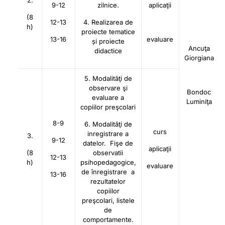
2.
9-12
zilnice.
aplicaţii
(8
12-13
4. Realizarea de
h)
proiecte tematice
13-16
evaluare
și proiecte
Ancuţa
didactice
Giorgiana
5. Modalităţi de
observare şi
Bondoc
evaluare a
Luminiţa
copiilor preşcolari
8-9
6. Modalităţi de
curs
inregistrare a
3.
9-12
datelor. Fişe de
aplicaţii
(8
observatii
12-13
h)
psihopedagogice,
evaluare
de înregistrare a
13-16
rezultatelor
copiilor
preşcolari, listele
de
comportamente.