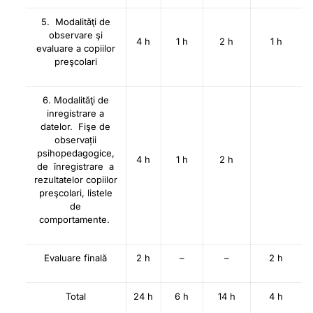
5. Modalităţi de
observare şi
4 h
1 h
2 h
1 h
evaluare a copiilor
preşcolari
6. Modalităţi de
inregistrare a
datelor. Fişe de
observații
psihopedagogice,
4 h
1 h
2 h
de înregistrare a
rezultatelor copiilor
preşcolari, listele
de
comportamente.
Evaluare finală
2 h
–
–
2 h
Total
24 h
6 h
14 h
4 h