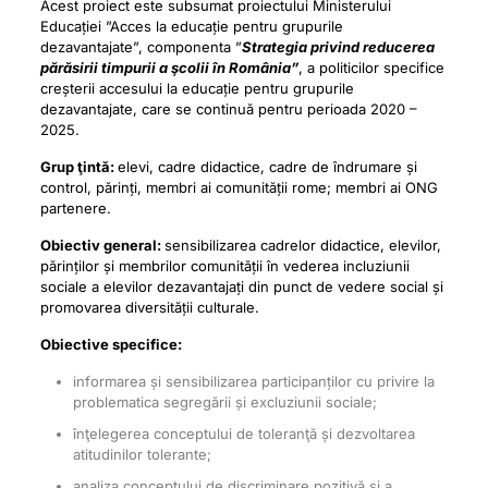
Acest proiect este subsumat proiectului Ministerului
Educației ”Acces la educație pentru grupurile
dezavantajate”, componenta ”
Strategia privind reducerea
părăsirii timpurii a şcolii în România”
, a politicilor specifice
creșterii accesului la educație pentru grupurile
dezavantajate, care se continuă pentru perioada 2020 –
2025.
Grup ţintă:
elevi, cadre didactice, cadre de îndrumare și
control, părinți, membri ai comunității rome; membri ai ONG
partenere.
Obiectiv general:
sensibilizarea cadrelor didactice, elevilor,
părinților și membrilor comunității în vederea incluziunii
sociale a elevilor dezavantajați din punct de vedere social și
promovarea diversității culturale.
Obiective specifice:
informarea și sensibilizarea participanților cu privire la
problematica segregării și excluziunii sociale;
înţelegerea conceptului de toleranţă și dezvoltarea
atitudinilor tolerante;
analiza conceptului de discriminare pozitivă și a