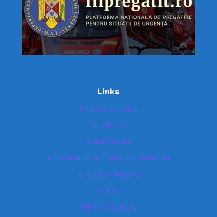
Links
Ministerul Educatiei
ISJ VÂLCEA
CJRAE VÂLCEA
Autoritatea pentru Digitalizarea României​
Europass – Romania
POCU
BRITISH COUNCIL