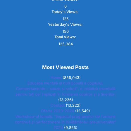
0
Today's Views:
125
Yesterday's Views:
150
Total Views:
125,384
Most Viewed Posts
Home
(856,043)
Educația mentală și nutrițională a copilului.
Comportamente – cauze și soluții”, o inițiativă esențială
pentru toți cei implicați în formarea copiilor și a tinerilor.
(13,236)
Contact
(13,222)
Oferta 2023-2024
(12,549)
Workshop-ul tematic “Impactul programelor de formare
continuă și perfecționare în învățământul preuniversitar”
2024
(9,855)