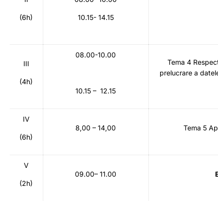
(6h)
10.15- 14.15
08.00-10.00
Tema 4 Respectar
III
prelucrare a datel
(4h)
10.15 – 12.15
IV
8,00 – 14,00
Tema 5 Apli
(6h)
V
09.00– 11.00
(2h)