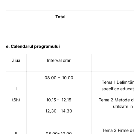
Total
e. Calendarul programului
Ziua
Interval orar
08.00 – 10.00
Tema 1 Delimităr
I
specifice educați
(6h)
10.15 – 12.15
Tema 2 Metode did
utilizate i
12,30 – 14,30
Tema 3 Firme de 
II
08.00- 10.00