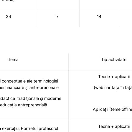
24
7
14
Tema
Tip activitate
Teorie + aplicații
i conceptuale ale terminologiei
ei financiare și antreprenoriale
(webinar față în faț
actice tradiţionale şi moderne
n educația antreprenorială
Aplicații (teme offlin
Teorie + aplicații
exercițiu. Portretul profesorul