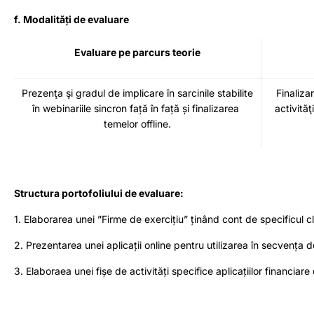
f. Modalități de evaluare
Evaluare pe parcurs teorie
Prezenţa şi gradul de implicare în sarcinile stabilite
Finaliza
în webinariile sincron față în față și finalizarea
activită
temelor offline.
Structura portofoliului de evaluare:
1. Elaborarea unei ”Firme de exercițiu” ținând cont de specificul clas
2. Prezentarea unei aplicații online pentru utilizarea în secvența d
3. Elaboraea unei fișe de activități specifice aplicațiilor financiare 