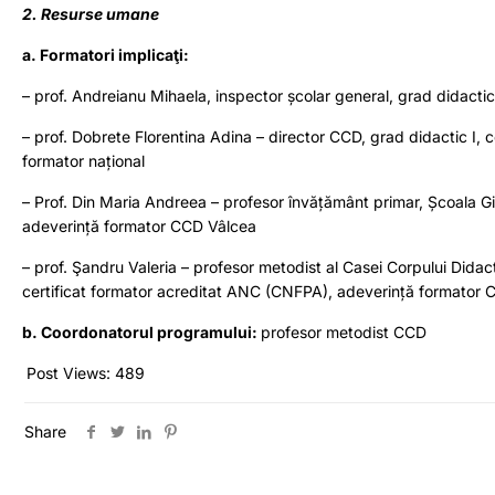
2. Resurse umane
a. Formatori implicaţi:
– prof. Andreianu Mihaela, inspector școlar general, grad didacti
– prof. Dobrete Florentina Adina – director CCD, grad didactic I,
formator național
– Prof. Din Maria Andreea – profesor învățământ primar, Școala G
adeverință formator CCD Vâlcea
– prof. Şandru Valeria – profesor metodist al Casei Corpului Dida
certificat formator acreditat ANC (CNFPA), adeverință formator 
b. Coordonatorul programului:
profesor metodist CCD
Post Views:
489
Share