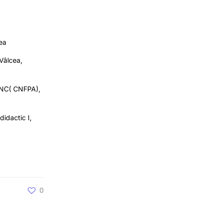
ea
Vâlcea,
 ANC( CNFPA),
idactic I,
0