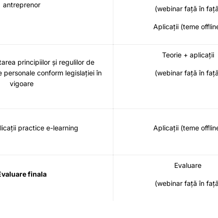
antreprenor
(webinar față în faț
Aplicații (teme offlin
Teorie + aplicații
ea principiilor și regulilor de
e personale conform legislației în
(webinar față în faț
vigoare
cații practice e-learning
Aplicații (teme offlin
Evaluare
Evaluare finala
(webinar față în faț