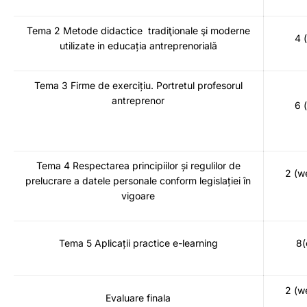
Tema 2 Metode didactice tradiţionale şi moderne
4 
utilizate in educația antreprenorială
Tema 3 Firme de exercițiu. Portretul profesorul
antreprenor
6 
Tema 4 Respectarea principiilor și regulilor de
2 (w
prelucrare a datele personale conform legislației în
vigoare
Tema 5 Aplicații practice e-learning
8(
2 (w
Evaluare finala