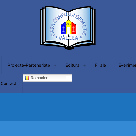
Proiecte-Parteneriate
Editura
Filiale
Evenime
Romanian
Contact