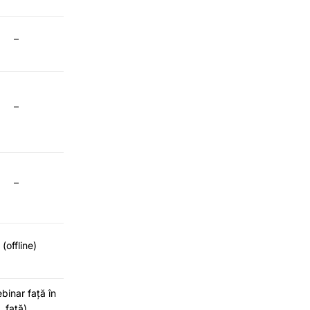
–
–
–
 (offline)
binar față în
față)