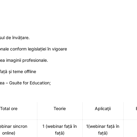
sul de învățare.
onale conform legislației în vigoare
a imaginii profesionale.
față și teme offline
ea – Gsuite for Education;
Total ore
Teorie
Aplicaţii
ebinar sincron
1 (webinar față în
1(webinar față în
online)
față)
față)