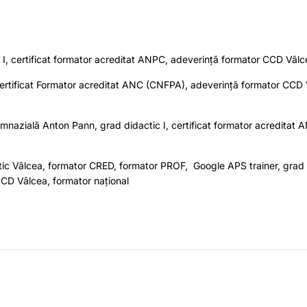
c I, certificat formator acreditat ANPC, adeverință formator CCD Vâlc
 certificat Formator acreditat ANC (CNFPA), adeverință formator CCD 
imnazială Anton Pann, grad didactic I, certificat formator acreditat
ctic Vâlcea, formator CRED, formator PROF, Google APS trainer, grad d
CCD Vâlcea, formator național