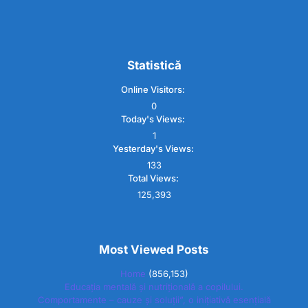
Statistică
Online Visitors:
0
Today's Views:
1
Yesterday's Views:
133
Total Views:
125,393
Most Viewed Posts
Home
(856,153)
Educația mentală și nutrițională a copilului.
Comportamente – cauze și soluții”, o inițiativă esențială