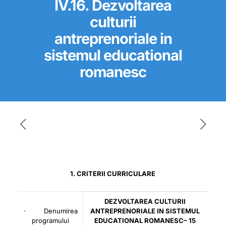
IV.16. Dezvoltarea
culturii
antreprenoriale in
sistemul educational
romanesc
1. CRITERII CURRICULARE
DEZVOLTAREA CULTURII
· Denumirea
ANTREPRENORIALE IN SISTEMUL
programului
EDUCATIONAL ROMANESC– 15