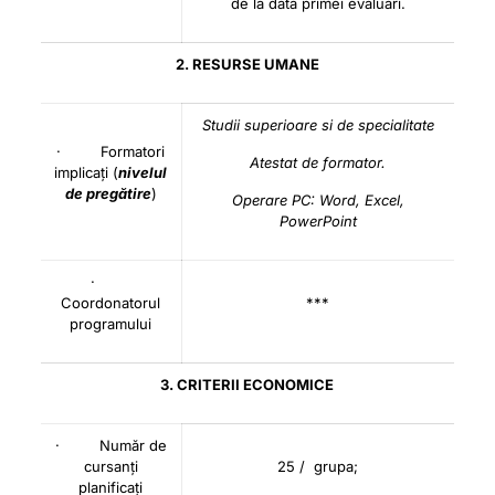
de la data primei evaluări.
2. RESURSE UMANE
Studii superioare si de specialitate
· Formatori
Atestat de formator.
implicați (
nivelul
de pregătire
)
Operare PC: Word, Excel,
PowerPoint
·
Coordonatorul
***
programului
3. CRITERII ECONOMICE
· Număr de
cursanți
25 / grupa;
planificați