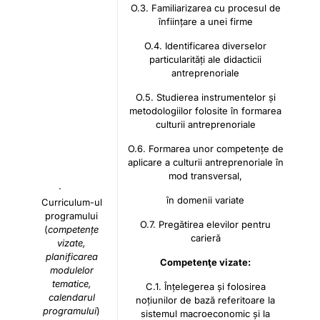
O.3. Familiarizarea cu procesul de
înființare a unei firme
O.4. Identificarea diverselor
particularități ale didacticii
antreprenoriale
O.5. Studierea instrumentelor și
metodologiilor folosite în formarea
culturii antreprenoriale
O.6. Formarea unor competențe de
aplicare a culturii antreprenoriale în
mod transversal,
·
în domenii variate
Curriculum-ul
programului
O.7. Pregătirea elevilor pentru
(
competențe
carieră
vizate,
planificarea
Competenţe vizate:
modulelor
tematice,
C.1. Înțelegerea și folosirea
calendarul
noțiunilor de bază referitoare la
programului
)
sistemul macroeconomic și la