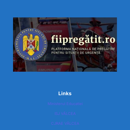
Links
Ministerul Educatiei
ISJ VÂLCEA
CJRAE VÂLCEA