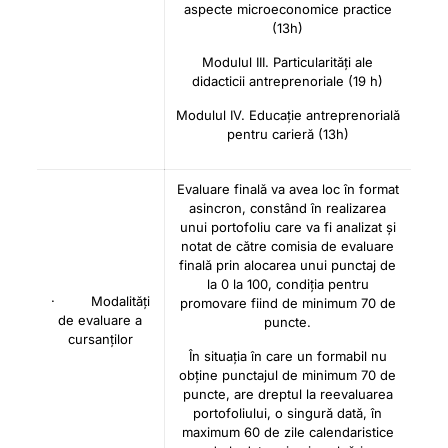
aspecte microeconomice practice
(13h)
Modulul III. Particularități ale
didacticii antreprenoriale (19 h)
Modulul IV. Educație antreprenorială
pentru carieră (13h)
Evaluare finală va avea loc în format
asincron, constând în realizarea
unui portofoliu care va fi analizat și
notat de către comisia de evaluare
finală prin alocarea unui punctaj de
la 0 la 100, condiția pentru
· Modalități
promovare fiind de minimum 70 de
de evaluare a
puncte.
cursanților
În situația în care un formabil nu
obține punctajul de minimum 70 de
puncte, are dreptul la reevaluarea
portofoliului, o singură dată, în
maximum 60 de zile calendaristice