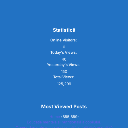
Statistică
Online Visitors:
0
Today's Views:
40
Yesterday's Views:
150
Total Views:
125,299
Most Viewed Posts
Home
(855,859)
Educația mentală și nutrițională a copilului.
Comportamente – cauze și soluții”, o inițiativă esențială