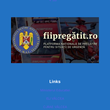
« Jul
Links
Ministerul Educatiei
ISJ VÂLCEA
CJRAE VÂLCEA