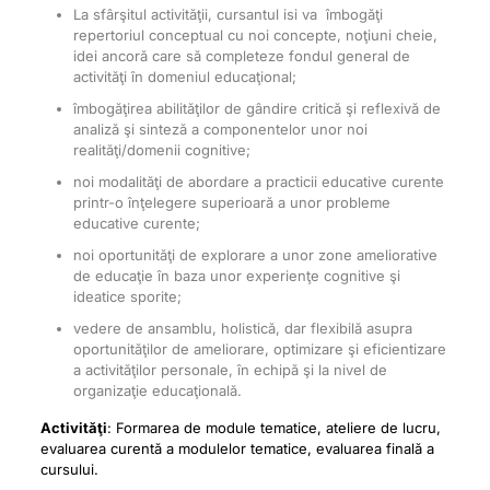
La sfârşitul activităţii, cursantul isi va îmbogăţi
repertoriul conceptual cu noi concepte, noţiuni cheie,
idei ancoră care să completeze fondul general de
activităţi în domeniul educaţional;
îmbogăţirea abilităţilor de gândire critică şi reflexivă de
analiză şi sinteză a componentelor unor noi
realităţi/domenii cognitive;
noi modalităţi de abordare a practicii educative curente
printr-o înţelegere superioară a unor probleme
educative curente;
noi oportunităţi de explorare a unor zone ameliorative
de educaţie în baza unor experienţe cognitive şi
ideatice sporite;
vedere de ansamblu, holistică, dar flexibilă asupra
oportunităţilor de ameliorare, optimizare şi eficientizare
a activităţilor personale, în echipă şi la nivel de
organizaţie educaţională.
Activităţi
: Formarea de module tematice, ateliere de lucru,
evaluarea curentă a modulelor tematice, evaluarea finală a
cursului.