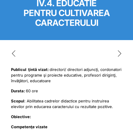
IV.4. EDUCATIE
PENTRU CULTIVAREA
CARACTERULUI
Publicul ţintă vizat:
directori/ directori adjuncţi, cordonatori
pentru programe şi proiecte educative, profesori diriginţi,
învăţători, educatoare
Durata:
60 ore
Scopul
: Abilitatea cadrelor didactice pentru instruirea
elevilor prin educarea caracterului cu rezultate pozitive.
Obiective:
Competenţe vizate