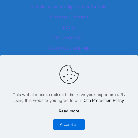
Autoritatea pentru Digitalizarea României​
Europass – Romania
POCU
BRITISH COUNCIL
INSTITUTUL GOETHE
This website uses cookies to improve your experience. By
using this website you agree to our
Data Protection Policy
.
Design By Dăscălete Alexandru 2026
Read more
Accept all