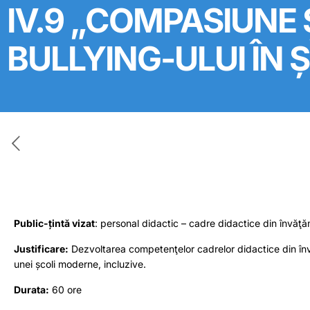
IV.9 „COMPASIUNE 
BULLYING-ULUI ÎN 
Public-țintă vizat
: personal didactic – cadre didactice din învăţă
Justificare:
Dezvoltarea competenţelor cadrelor didactice din învă
unei școli moderne, incluzive.
Durata:
60 ore