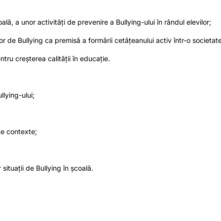
lă, a unor activități de prevenire a Bullying-ului în rândul elevilor;
or de Bullying ca premisă a formării cetățeanului activ într-o societate
ntru creșterea calității în educație.
lying-ului;
te contexte;
ituații de Bullying în școală.