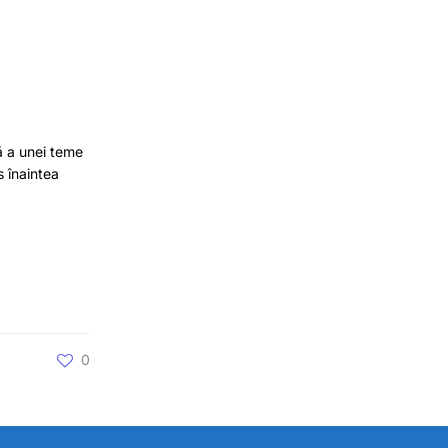
că a unei teme
s înaintea
0