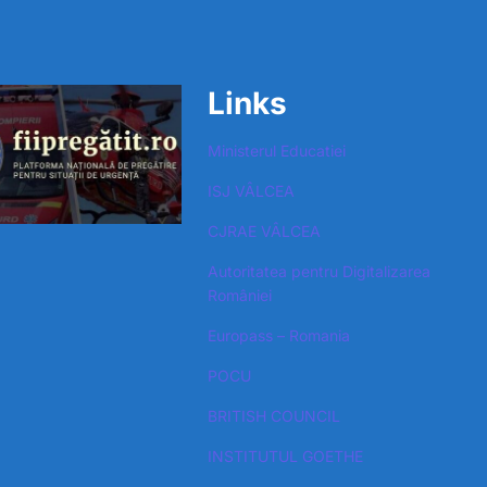
Links
Ministerul Educatiei
ISJ VÂLCEA
CJRAE VÂLCEA
Autoritatea pentru Digitalizarea
României​
Europass – Romania
POCU
BRITISH COUNCIL
INSTITUTUL GOETHE