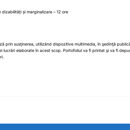
dizabilități și marginalizare – 12 ore
ză prin susţinerea, utilizând dispozitive multimedia, în şedinţă publi
i lucrări elaborate în acest scop. Portofoliul va fi printat şi va fi depu
ri.