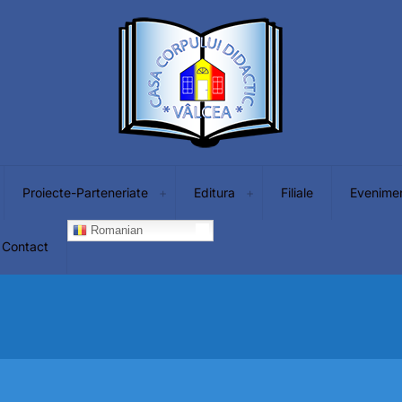
Proiecte-Parteneriate
Editura
Filiale
Evenime
Romanian
Contact