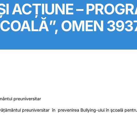
ȘI ACȚIUNE – PROG
ȘCOALĂ”, OMEN 3937/
mântul preuniversitar
țământul preuniversitar în prevenirea Bullying-ului în şcoală pentru