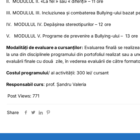
II. MODULUL II. «La fel » sau « diferiți» – 11 ore
III. MODULUL III. Incluziunea și combaterea Bullying-ului bazat pe 
IV. MODULUL IV. Depășirea stereotipurilor – 12 ore
V. MODULUL V. Programe de prevenire a Bullying-ului – 13 ore
Modalități de evaluare a cursanților:
Evaluarea finală se realizea
la una din disciplinele programului din portofoliul realizat sau a une
evaluării finale cu două zile, în vederea evaluării de către formato
Costul programului
/ al activității: 300 lei/ cursant
Responsabil curs
: prof. Șandru Valeria
Post Views:
771
Share