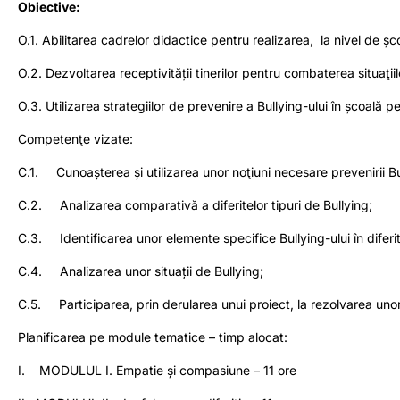
Obiective:
O.1. Abilitarea cadrelor didactice pentru realizarea, la nivel de școa
O.2. Dezvoltarea receptivității tinerilor pentru combaterea situaţiil
O.3. Utilizarea strategiilor de prevenire a Bullying-ului în școală pe
Competenţe vizate:
C.1. Cunoașterea și utilizarea unor noţiuni necesare prevenirii Bul
C.2. Analizarea comparativă a diferitelor tipuri de Bullying;
C.3. Identificarea unor elemente specifice Bullying-ului în diferi
C.4. Analizarea unor situații de Bullying;
C.5. Participarea, prin derularea unui proiect, la rezolvarea unor s
Planificarea pe module tematice – timp alocat:
I. MODULUL I. Empatie și compasiune – 11 ore