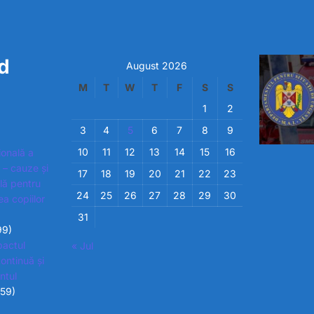
d
August 2026
M
T
W
T
F
S
S
1
2
3
4
5
6
7
8
9
10
11
12
13
14
15
16
ională a
 – cauze și
17
18
19
20
21
22
23
ială pentru
24
25
26
27
28
29
30
ea copiilor
31
99)
pactul
« Jul
ontinuă și
ntul
859)