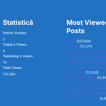
Statistică
Most Viewe
Posts
Online Visitors:
0
Home
(857,658)
Today's Views:
Contact
(13,271)
4
Educația mentală și nutriț
Yesterday's Views:
copilului. Comportamente
soluții”, o inițiativă esenț
70
toți cei implicați în formar
Total Views:
și a tinerilor.
(13,250)
125,584
Oferta 2023-2024
(12,6
Workshop-ul tematic “Im
programelor de formare c
perfecționare în învățămâ
preuniversitar” 2024
(9,