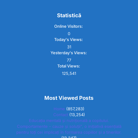
Statistică
Online Visitors:
0
Today's Views:
31
Yesterday's Views:
77
Total Views:
125,541
Most Viewed Posts
Home
(857,283)
Contact
(13,254)
Educația mentală și nutrițională a copilului.
Comportamente – cauze și soluții”, o inițiativă esențială
pentru toți cei implicați în formarea copiilor și a tinerilor.
(13,247)