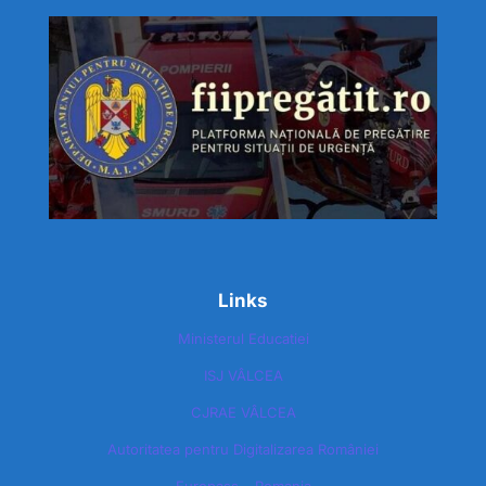
Links
Ministerul Educatiei
ISJ VÂLCEA
CJRAE VÂLCEA
Autoritatea pentru Digitalizarea României​