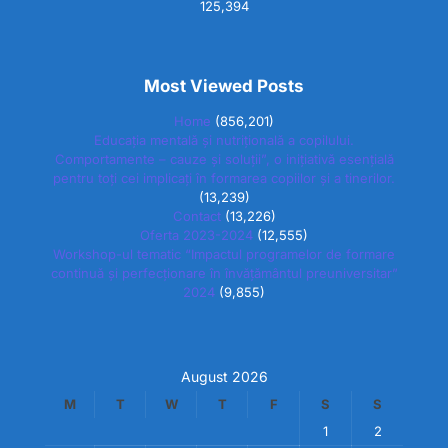
125,394
Most Viewed Posts
Home
(856,201)
Educația mentală și nutrițională a copilului.
Comportamente – cauze și soluții”, o inițiativă esențială
pentru toți cei implicați în formarea copiilor și a tinerilor.
(13,239)
Contact
(13,226)
Oferta 2023-2024
(12,555)
Workshop-ul tematic “Impactul programelor de formare
continuă și perfecționare în învățământul preuniversitar”
2024
(9,855)
August 2026
M
T
W
T
F
S
S
1
2