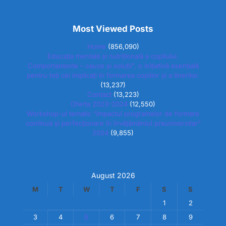
Most Viewed Posts
Home
(856,090)
Educația mentală și nutrițională a copilului.
Comportamente – cauze și soluții”, o inițiativă esențială
pentru toți cei implicați în formarea copiilor și a tinerilor.
(13,237)
Contact
(13,223)
Oferta 2023-2024
(12,550)
Workshop-ul tematic “Impactul programelor de formare
continuă și perfecționare în învățământul preuniversitar”
2024
(9,855)
August 2026
M
T
W
T
F
S
S
1
2
3
4
5
6
7
8
9