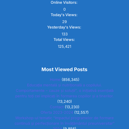
Online Visitors:
0
Today's Views:
29
Yesterday's Views:
133
Total Views:
125,421
Most Viewed Posts
Home
(856,345)
Educația mentală și nutrițională a copilului.
Comportamente – cauze și soluții”, o inițiativă esențială
pentru toți cei implicați în formarea copiilor și a tinerilor.
(13,240)
Contact
(13,230)
Oferta 2023-2024
(12,557)
Workshop-ul tematic “Impactul programelor de formare
continuă și perfecționare în învățământul preuniversitar”
2024
(9,856)