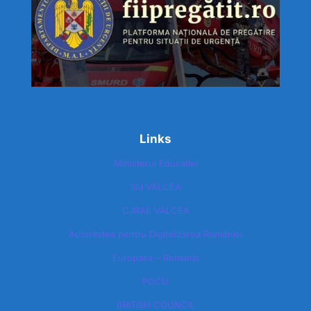
Links
Ministerul Educatiei
ISJ VÂLCEA
CJRAE VÂLCEA
Autoritatea pentru Digitalizarea României​
Europass – Romania
POCU
BRITISH COUNCIL