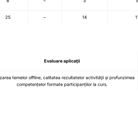
8
–
3
25
–
14
1
Evaluare aplicaţii
izarea temelor offline, calitatea rezultatelor activităţii și profunzimea
competențelor formate participanților la curs.