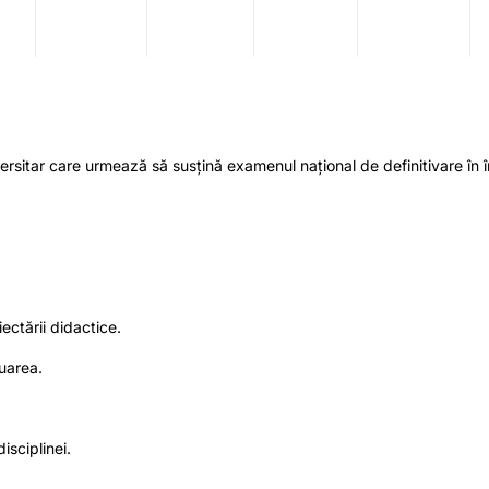
rsitar care urmează să susțină examenul național de definitivare în 
ectării didactice.
luarea.
isciplinei.