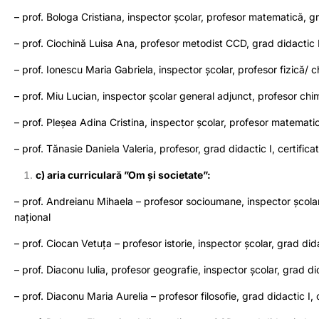
– prof. Bologa Cristiana, inspector școlar, profesor matematică, gr
– prof. Ciochină Luisa Ana, profesor metodist CCD, grad didactic I
– prof. Ionescu Maria Gabriela, inspector școlar, profesor fizică/ c
– prof. Miu Lucian, inspector școlar general adjunct, profesor chimi
– prof. Pleșea Adina Cristina, inspector școlar, profesor matematic
– prof. Tănasie Daniela Valeria, profesor, grad didactic I, certifica
c) aria curriculară ”Om și societate”:
– prof. Andreianu Mihaela – profesor socioumane, inspector școlar g
național
– prof. Ciocan Vetuța – profesor istorie, inspector școlar, grad dida
– prof. Diaconu Iulia, profesor geografie, inspector școlar, grad did
– prof. Diaconu Maria Aurelia – profesor filosofie, grad didactic I, c