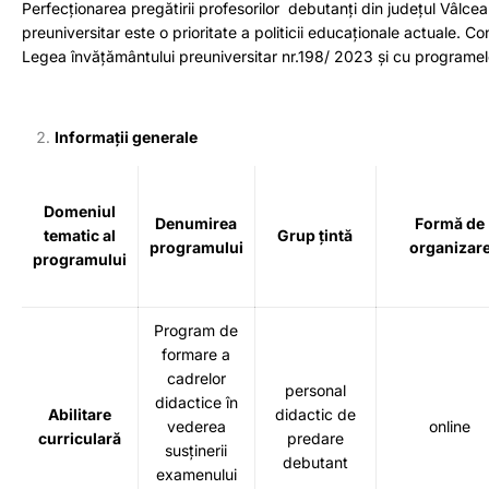
Perfecționarea pregătirii profesorilor debutanți din județul Vâlce
preuniversitar este o prioritate a politicii educaționale actuale. C
Legea învățământului preuniversitar nr.198/ 2023 și cu programele
Informații generale
Domeniul
Denumirea
Formă de
tematic al
Grup țintă
programului
organizar
programului
Program de
formare a
cadrelor
personal
didactice în
Abilitare
didactic de
vederea
online
curriculară
predare
susținerii
debutant
examenului