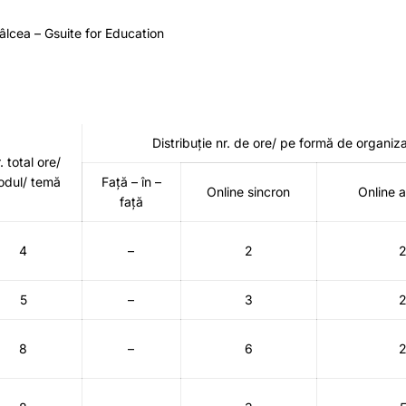
âlcea – Gsuite for Education
Distribuție nr. de ore/ pe formă de organiz
. total ore/
dul/ temă
Față – în –
Online sincron
Online 
față
4
–
2
5
–
3
8
–
6