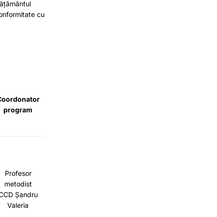
vățământul
conformitate cu
Coordonator
program
Profesor
metodist
CCD Șandru
Valeria