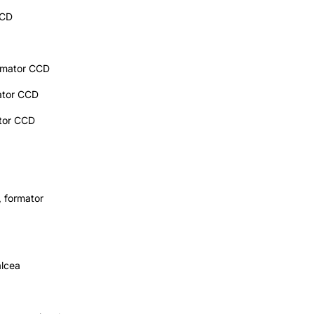
CCD
rmator CCD
ator CCD
tor CCD
 formator
lcea