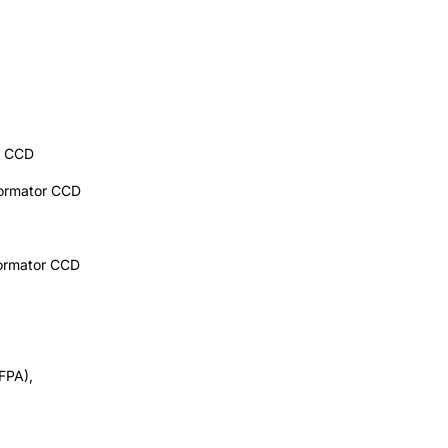
r CCD
ormator CCD
ormator CCD
FPA),