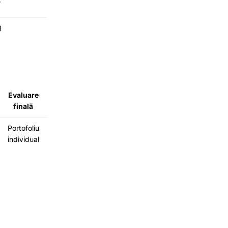
5
1
Evaluare
finală
Portofoliu
individual