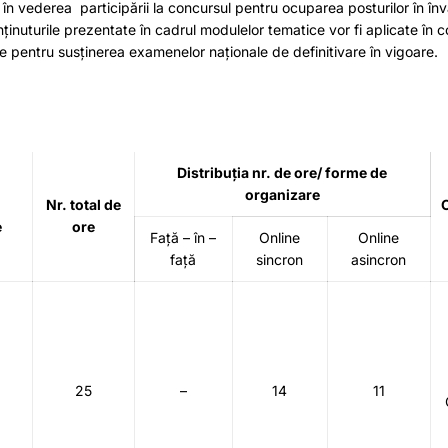
a în vederea participării la concursul pentru ocuparea posturilor în în
onținuturile prezentate în cadrul modulelor tematice vor fi aplicate în 
 pentru susținerea examenelor naționale de definitivare în vigoare.
Distribuția nr. de ore/ forme de
organizare
Nr. total de
e
ore
Față – în –
Online
Online
față
sincron
asincron
25
–
14
11