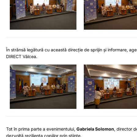
În strânsă legătură cu această direcție de sprijin și informare, a
DIRECT Vâlcea.
Tot în prima parte a evenimentului,
Gabriela Solomon
, director 
dezvoltă reziliența copiilor prin științe.