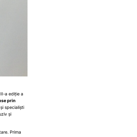
I-a ediție a
nse prin
i specialiști
ziv și
are. Prima