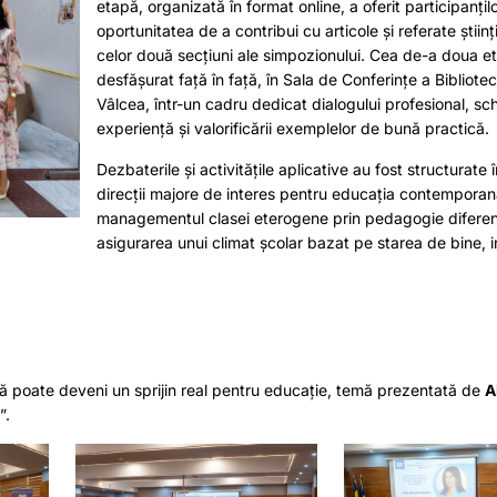
etapă, organizată în format online, a oferit participanțil
oportunitatea de a contribui cu articole și referate științ
celor două secțiuni ale simpozionului. Cea de-a doua e
desfășurat față în față, în Sala de Conferințe a Bibliote
Vâlcea, într-un cadru dedicat dialogului profesional, sc
experiență și valorificării exemplelor de bună practică.
Dezbaterile și activitățile aplicative au fost structurate 
direcții majore de interes pentru educația contemporan
managementul clasei eterogene prin pedagogie diferenț
asigurarea unui climat școlar bazat pe starea de bine, i
nă poate deveni un sprijin real pentru educație, temă prezentată de
A
”.