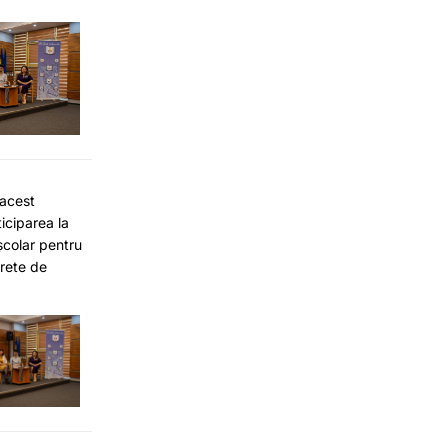
 acest
iciparea la
școlar pentru
crete de