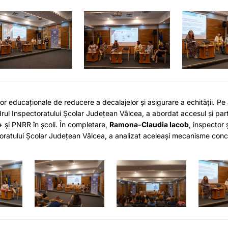
r educaționale de reducere a decalajelor și asigurare a echității. Pe
drul Inspectoratului Școlar Județean Vâlcea, a abordat accesul și part
+ și PNRR în școli. În completare,
Ramona-Claudia Iacob
, inspector 
ctoratului Școlar Județean Vâlcea, a analizat aceleași mecanisme con