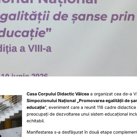
Casa Corpului Didactic Vâlcea
a organizat cea de-a VII
Simpozionului Național „Promovarea egalității de șa
educație
”, eveniment care a reunit 116 cadre didactice ș
preocupați de dezvoltarea unui sistem educațional inclu
echitabil.
Manifestarea s-a desfășurat în două etape complement