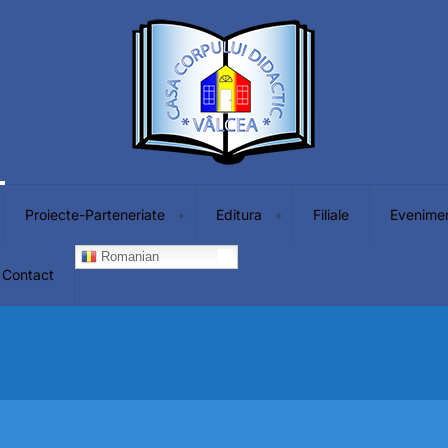
Proiecte-Parteneriate
Editura
Filiale
Evenime
Romanian
Contact