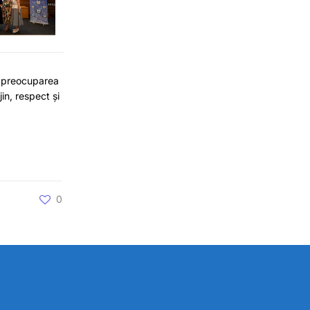
nd preocuparea
in, respect și
0