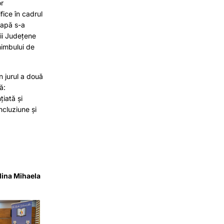
or
ifice în cadrul
tapă s-a
cii Județene
himbului de
în jurul a două
ă:
iată și
ncluziune și
lina Mihaela