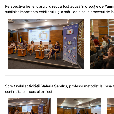
Perspectiva beneficiarului direct a fost adusă în discuție de
Yanni
subliniat importanța echilibrului și a stării de bine în procesul de î
Spre finalul activității,
Valeria Șandru,
profesor metodist la Casa Co
continuitatea acestui proiect.