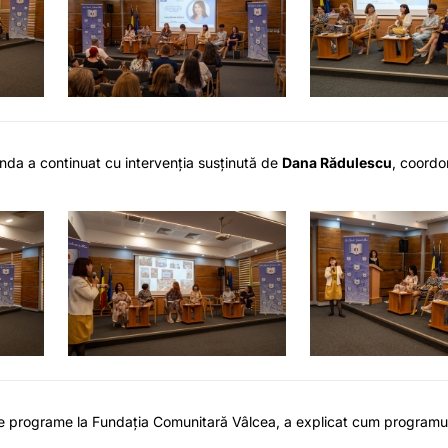
genda a continuat cu intervenția susținută de
Dana Rădulescu
, coord
de programe la Fundația Comunitară Vâlcea, a explicat cum programul