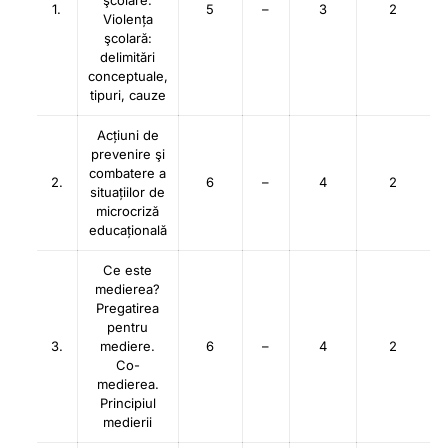
şcolare.
1.
5
–
3
2
Violența
şcolară:
delimitări
conceptuale,
tipuri, cauze
Acțiuni de
prevenire şi
combatere a
2.
6
–
4
2
situațiilor de
microcriză
educațională
Ce este
medierea?
Pregatirea
pentru
3.
mediere.
6
–
4
2
Co-
medierea.
Principiul
medierii