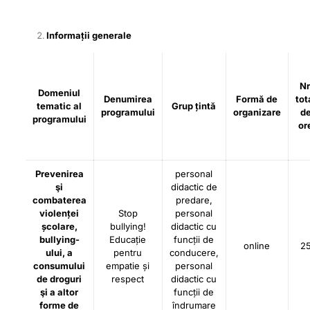
Informații generale
Nr
Domeniul
Denumirea
Formă de
tot
tematic al
Grup țintă
programului
organizare
d
programului
or
Prevenirea
personal
şi
didactic de
combaterea
predare,
violenței
Stop
personal
școlare,
bullying!
didactic cu
bullying-
Educație
funcții de
online
2
ului, a
pentru
conducere,
consumului
empatie și
personal
de droguri
respect
didactic cu
şi a altor
funcții de
forme de
îndrumare