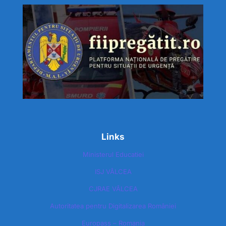
Links
Ministerul Educatiei
ISJ VÂLCEA
CJRAE VÂLCEA
Autoritatea pentru Digitalizarea României​
Europass – Romania