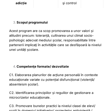
adicție
şi control
Scopul programului
Acest program are ca scop promovarea a unor valori și
atitudini precum: toleranță, cultivarea unui climat socio-
psihologic adecvat mediului școlar, responsabilitate între
partenerii implicaţi în activitățile care se desfășoară la nivelul
unei unități școlare.
Competenţe
formate/ dezvoltate
C1. Elaborarea planurilor de acțiune personală în contexte
educaționale variate cu potențial disfuncțional (violență/
absenteism școlar).
C2. Identificarea principiilor și regulilor de gestionare a
microcrizelor educaționale.
C3. Promovare bunelor practici la nivelul clasei de elevi/
școlii în domeniul inițiativelor/ proiectelor antiviolență /