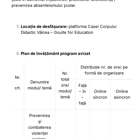
prevenirea absenteismului școlar.
Locație de desfășurare:
platforma Casei Corpului
Didactic Vâlcea – Gsuite for Education
Plan de învățământ program avizat
Distribuție nr. de ore/ pe
formă de organizare
Nr.
Nr.
total
Denumire
ore/
Față
crt.
modul/ temă
modul/
– în
Online
Online
temă
–
sincron
asincron
față
Prevenirea
şi
combaterea
violenței