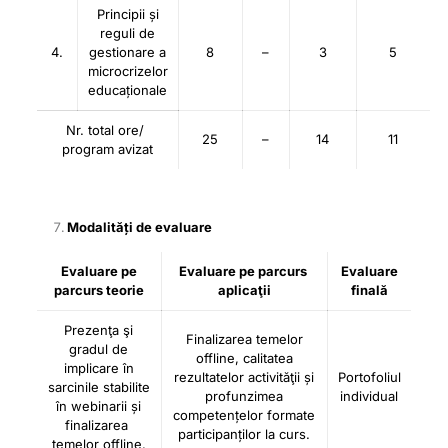
Principii și
reguli de
4.
gestionare a
8
–
3
5
microcrizelor
educaționale
Nr. total ore/
25
–
14
11
program avizat
Modalități de evaluare
Evaluare pe
Evaluare pe parcurs
Evaluare
parcurs teorie
aplicaţii
finală
Prezenţa şi
Finalizarea temelor
gradul de
offline, calitatea
implicare în
rezultatelor activităţii și
Portofoliul
sarcinile stabilite
profunzimea
individual
în webinarii și
competențelor formate
finalizarea
participanților la curs.
temelor offline.