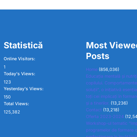
Statistică
Most Viewe
Posts
Online Visitors:
1
Home
(856,036)
Today's Views:
Educația mentală și nutriț
123
copilului. Comportamente
Yesterday's Views:
soluții”, o inițiativă esenț
toți cei implicați în formar
150
și a tinerilor.
(13,236)
Total Views:
Contact
(13,218)
125,382
Oferta 2023-2024
(12,5
Workshop-ul tematic “Im
programelor de formare c
perfecționare în învățămâ