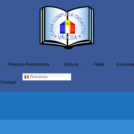
Proiecte-Parteneriate
Editura
Filiale
Evenime
Romanian
Contact