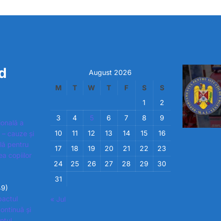
d
August 2026
M
T
W
T
F
S
S
1
2
3
4
5
6
7
8
9
ională a
10
11
12
13
14
15
16
 – cauze și
ială pentru
17
18
19
20
21
22
23
ea copiilor
24
25
26
27
28
29
30
31
49)
pactul
« Jul
ontinuă și
ntul