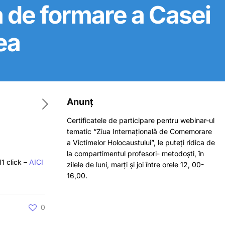
ta de formare a Casei
ea
Anunț
Certificatele de participare pentru webinar-ul
tematic “Ziua Internațională de Comemorare
a Victimelor Holocaustului”, le puteți ridica de
la compartimentul profesori- metodoști, în
1 click –
AICI
zilele de luni, marți și joi între orele 12, 00-
16,00.
0