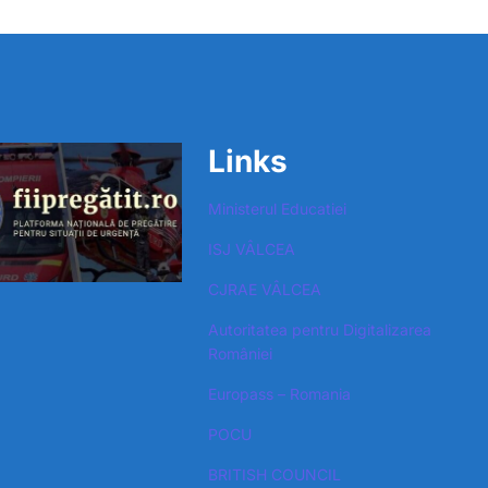
Links
Ministerul Educatiei
ISJ VÂLCEA
CJRAE VÂLCEA
Autoritatea pentru Digitalizarea
României​
Europass – Romania
POCU
BRITISH COUNCIL