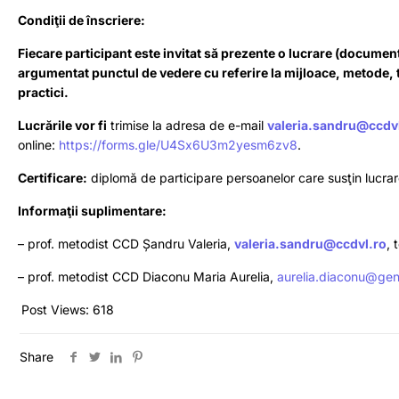
Condiţii de înscriere:
Fiecare participant este invitat să prezente o lucrare (document 
argumentat punctul de vedere cu referire la mijloace, metode, t
practici.
Lucrările vor fi
trimise la adresa de e-mail
valeria.sandru@ccdv
online:
https://forms.gle/
U4Sx6U3m2yesm6zv8
.
Certificare:
diplomă de participare persoanelor care susţin lucrare
Informaţii suplimentare:
– prof. metodist CCD Șandru Valeria,
valeria.sandru@ccdvl.ro
, 
– prof. metodist CCD Diaconu Maria Aurelia,
aurelia.diaconu@gen
Post Views:
618
Share