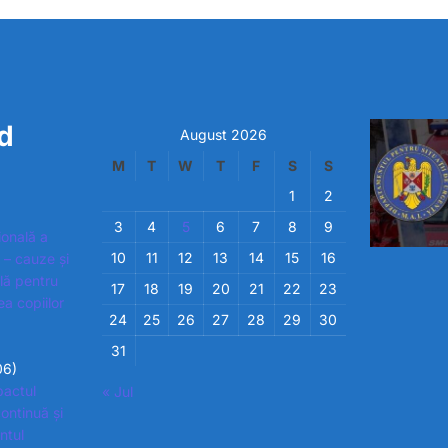
d
August 2026
M
T
W
T
F
S
S
1
2
3
4
5
6
7
8
9
ională a
10
11
12
13
14
15
16
 – cauze și
ială pentru
17
18
19
20
21
22
23
ea copiilor
24
25
26
27
28
29
30
31
06)
pactul
« Jul
ontinuă și
ntul