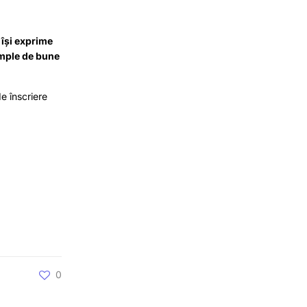
 își exprime
emple de bune
e înscriere
0