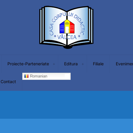
Proiecte-Parteneriate
Editura
Filiale
Evenime
Romanian
Contact