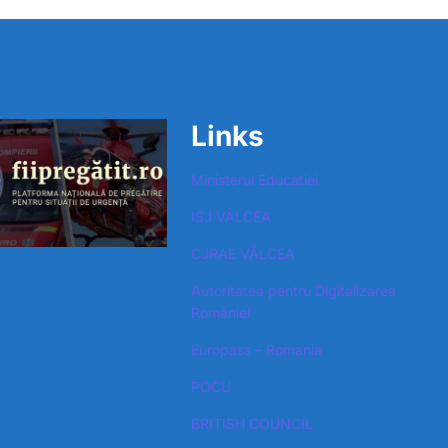
Links
Ministerul Educatiei
ISJ VÂLCEA
CJRAE VÂLCEA
Autoritatea pentru Digitalizarea
României​
Europass – Romania
POCU
BRITISH COUNCIL