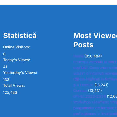
Statistică
Most Viewe
Posts
Online Visitors:
0
Home
(856,484)
Today's Views:
Educația mentală și nutriț
41
copilului. Comportamente
Yesterday's Views:
soluții”, o inițiativă esenț
toți cei implicați în formar
133
și a tinerilor.
(13,241)
Total Views:
Contact
(13,231)
125,433
Oferta 2023-2024
(12,6
Workshop-ul tematic “Im
programelor de formare c
perfecționare în învățămâ