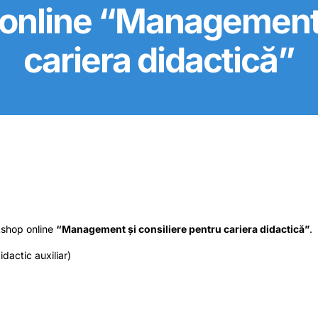
nline “Management ș
cariera didactică”
kshop online
“Management și consiliere pentru cariera didactică”
.
idactic auxiliar)