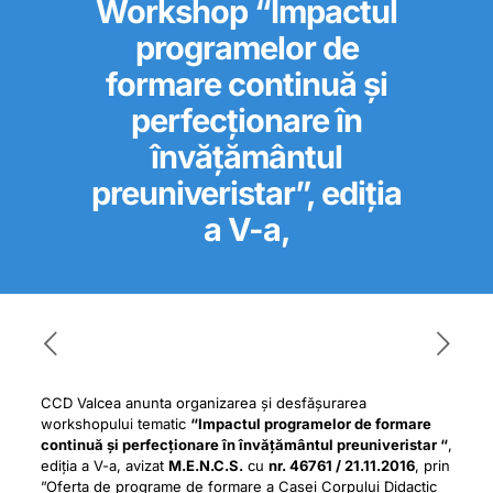
Workshop “Impactul
programelor de
formare continuă și
perfecționare în
învățământul
preuniveristar”, ediția
a V-a,
CCD Valcea anunta organizarea și desfășurarea
workshopului tematic
“Impactul programelor de formare
continuă și perfecționare în învățământul preuniveristar “
,
ediția a V-a, avizat
M.E.N.C.S.
cu
nr. 46761 / 21.11.2016
, prin
”Oferta de programe de formare a Casei Corpului Didactic