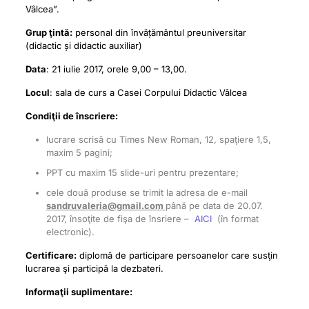
Vâlcea”.
Grup ţintă:
personal din învățământul preuniversitar
(didactic și didactic auxiliar)
Data
: 21 iulie 2017, orele 9,00 – 13,00.
Locul
: sala de curs a Casei Corpului Didactic Vâlcea
Condiţii de înscriere:
lucrare scrisă cu Times New Roman, 12, spaţiere 1,5,
maxim 5 pagini;
PPT cu maxim 15 slide-uri pentru prezentare;
cele două produse se trimit la adresa de e-mail
sandruvaleria@gmail.com
până pe data de 20.07.
2017, însoţite de fişa de însriere –
AICI
(în format
electronic).
Certificare:
diplomă de participare persoanelor care susţin
lucrarea şi participă la dezbateri.
Informaţii suplimentare: