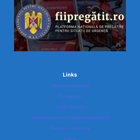
Links
Ministerul Educatiei
ISJ VÂLCEA
CJRAE VÂLCEA
Autoritatea pentru Digitalizarea României​
Europass – Romania
POCU