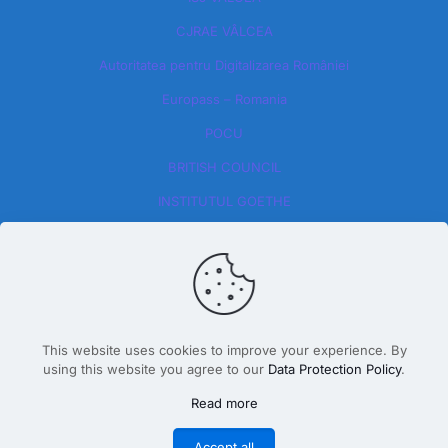
CJRAE VÂLCEA
Autoritatea pentru Digitalizarea României​
Europass – Romania
POCU
BRITISH COUNCIL
INSTITUTUL GOETHE
This website uses cookies to improve your experience. By
using this website you agree to our
Data Protection Policy
.
Design By Dăscălete Alexandru 2026
Read more
Accept all