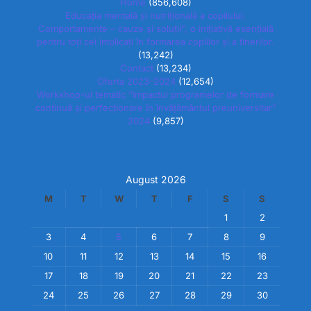
Home
(856,608)
Educația mentală și nutrițională a copilului.
Comportamente – cauze și soluții”, o inițiativă esențială
pentru toți cei implicați în formarea copiilor și a tinerilor.
(13,242)
Contact
(13,234)
Oferta 2023-2024
(12,654)
Workshop-ul tematic “Impactul programelor de formare
continuă și perfecționare în învățământul preuniversitar”
2024
(9,857)
August 2026
M
T
W
T
F
S
S
1
2
3
4
5
6
7
8
9
10
11
12
13
14
15
16
17
18
19
20
21
22
23
24
25
26
27
28
29
30