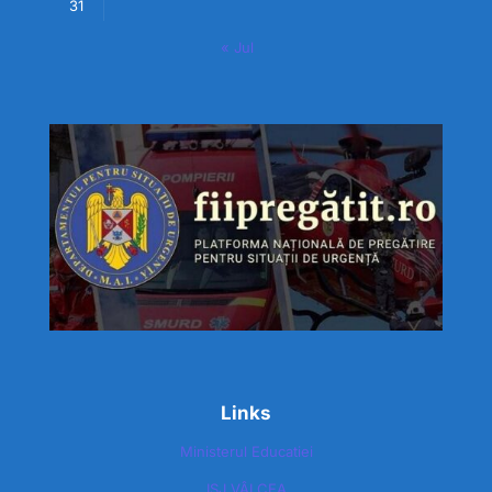
31
« Jul
Links
Ministerul Educatiei
ISJ VÂLCEA