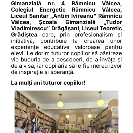
Gimanzială nr. 4 Râmnicu Vâlcea,
Colegiul Energetic Râmnicu Vâlcea,
Liceul Sanitar „Antim Ivireanu” Râmnicu
Vâlcea, Școala Gimanzială „Tudor
Vladimirescu” Drăgășani, Liceul Teoretic
Grădiștea
care, prin profesionalism și
inițiativă, contribuie la crearea unor
experiențe educative valoroase pentru
elevi. Le dorim tuturor copiilor să păstreze
vie bucuria de a descoperi, de a învăța și
de a visa, iar copilăria să le fie mereu izvor
de inspirație și speranță.
La mulți ani tuturor copiilor!