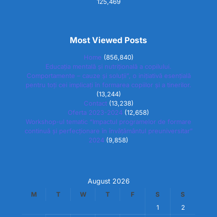
125,469
Most Viewed Posts
Home
(856,840)
Educația mentală și nutrițională a copilului.
Comportamente – cauze și soluții”, o inițiativă esențială
pentru toți cei implicați în formarea copiilor și a tinerilor.
(13,244)
Contact
(13,238)
Oferta 2023-2024
(12,658)
Workshop-ul tematic “Impactul programelor de formare
continuă și perfecționare în învățământul preuniversitar”
2024
(9,858)
August 2026
M
T
W
T
F
S
S
1
2