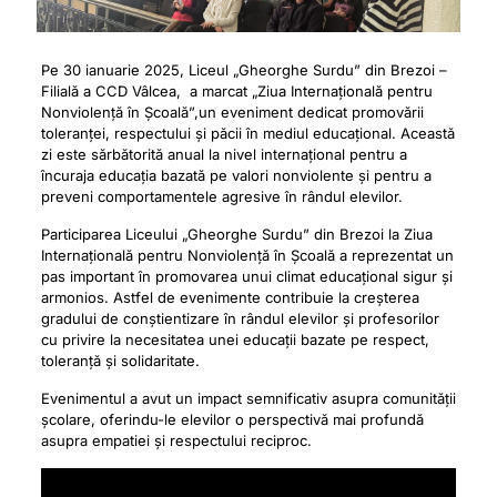
Pe 30 ianuarie 2025, Liceul „Gheorghe Surdu” din Brezoi –
Filială a CCD Vâlcea, a marcat „Ziua Internațională pentru
Nonviolență în Școală”,un eveniment dedicat promovării
toleranței, respectului și păcii în mediul educațional. Această
zi este sărbătorită anual la nivel internațional pentru a
încuraja educația bazată pe valori nonviolente și pentru a
preveni comportamentele agresive în rândul elevilor.
Participarea Liceului „Gheorghe Surdu” din Brezoi la Ziua
Internațională pentru Nonviolență în Școală a reprezentat un
pas important în promovarea unui climat educațional sigur și
armonios. Astfel de evenimente contribuie la creșterea
gradului de conștientizare în rândul elevilor și profesorilor
cu privire la necesitatea unei educații bazate pe respect,
toleranță și solidaritate.
Evenimentul a avut un impact semnificativ asupra comunității
școlare, oferindu-le elevilor o perspectivă mai profundă
asupra empatiei și respectului reciproc.