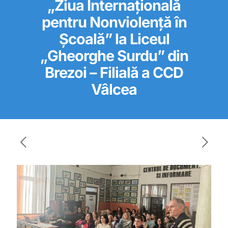
„Ziua Internațională
pentru Nonviolență în
Școală” la Liceul
„Gheorghe Surdu” din
Brezoi – Filială a CCD
Vâlcea