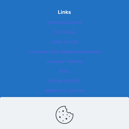
Links
Ministerul Educatiei
ISJ VÂLCEA
CJRAE VÂLCEA
Autoritatea pentru Digitalizarea României​
Europass – Romania
POCU
BRITISH COUNCIL
INSTITUTUL GOETHE