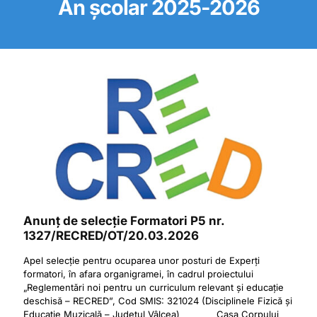
An școlar 2025-2026
Anunț de selecție Formatori P5 nr.
1327/RECRED/OT/20.03.2026
Apel selecție pentru ocuparea unor posturi de Experți
formatori, în afara organigramei, în cadrul proiectului
„Reglementări noi pentru un curriculum relevant și educație
deschisă – RECRED”, Cod SMIS: 321024 (Disciplinele Fizică și
Educație Muzicală – Județul Vâlcea) Casa Corpului