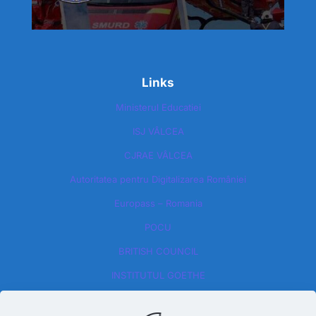
Links
Ministerul Educatiei
ISJ VÂLCEA
CJRAE VÂLCEA
Autoritatea pentru Digitalizarea României​
Europass – Romania
POCU
BRITISH COUNCIL
INSTITUTUL GOETHE