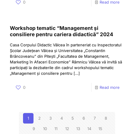
0
Read more
Workshop tematic “Management și
consiliere pentru cariera didactică” 2024
Casa Corpului Didactic Vâlcea în parteneriat cu Inspectoratul
Școlar Județean Vâlcea și Universitatea „Constantin
Brâncoveanu” din Pitești „Facultatea de Management,
Marketing în Afaceri Economice” Râmnicu Vâlcea vă invită să
participați la dezbaterile din cadrul workshopului tematic
„Management și consiliere pentru
[…]
0
Read more
1
2
3
4
5
6
7
8
9
10
11
12
13
14
15