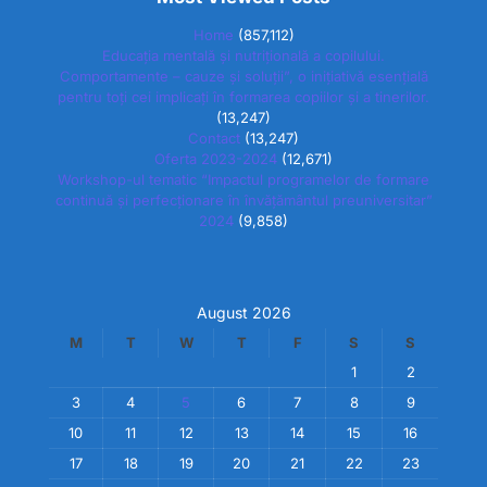
Home
(857,112)
Educația mentală și nutrițională a copilului.
Comportamente – cauze și soluții”, o inițiativă esențială
pentru toți cei implicați în formarea copiilor și a tinerilor.
(13,247)
Contact
(13,247)
Oferta 2023-2024
(12,671)
Workshop-ul tematic “Impactul programelor de formare
continuă și perfecționare în învățământul preuniversitar”
2024
(9,858)
August 2026
M
T
W
T
F
S
S
1
2
3
4
5
6
7
8
9
10
11
12
13
14
15
16
17
18
19
20
21
22
23