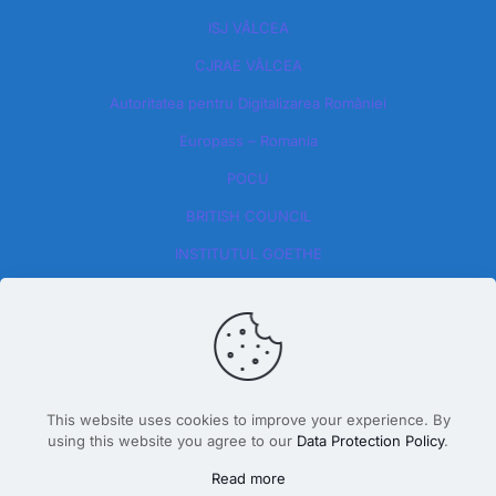
ISJ VÂLCEA
CJRAE VÂLCEA
Autoritatea pentru Digitalizarea României​
Europass – Romania
POCU
BRITISH COUNCIL
INSTITUTUL GOETHE
This website uses cookies to improve your experience. By
using this website you agree to our
Data Protection Policy
.
Design By Dăscălete Alexandru 2026
Read more