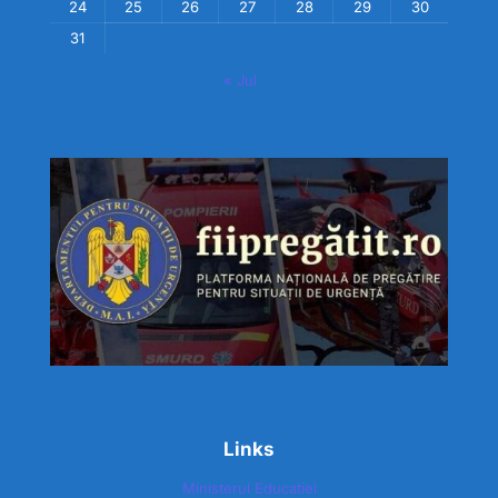
24
25
26
27
28
29
30
31
« Jul
Links
Ministerul Educatiei