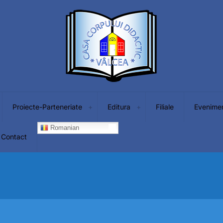
Proiecte-Parteneriate
Editura
Filiale
Evenime
Romanian
Contact