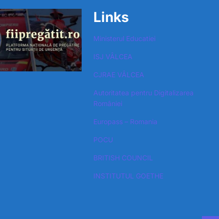
Links
Ministerul Educatiei
ISJ VÂLCEA
CJRAE VÂLCEA
Autoritatea pentru Digitalizarea
României​
Europass – Romania
POCU
BRITISH COUNCIL
INSTITUTUL GOETHE