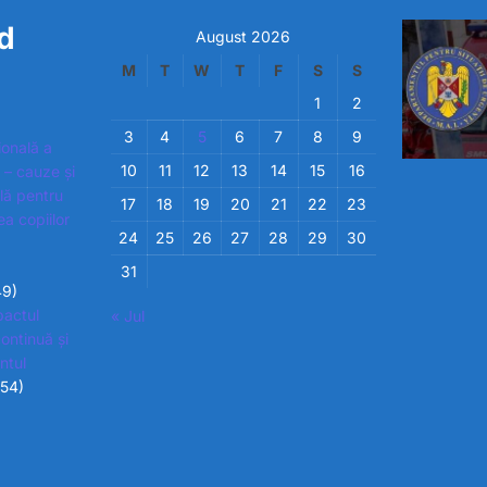
d
August 2026
M
T
W
T
F
S
S
1
2
3
4
5
6
7
8
9
ională a
10
11
12
13
14
15
16
 – cauze și
ială pentru
17
18
19
20
21
22
23
ea copiilor
24
25
26
27
28
29
30
31
49)
pactul
« Jul
ontinuă și
ntul
854)