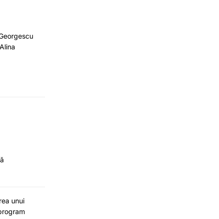
 Georgescu
Alina
lă
rea unui
(program