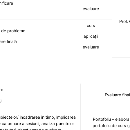
nificare
evaluare
Prof.
curs
e de probleme
aplicaţii
are finală
evaluare
re
Evaluare fina
ii
iectelor/ incadrarea in timp, implicarea
Portofoliu – elabora
re ca urmare a sesiunii, analiza punctelor
portofoliu de curs 
uncte tari, chestionar de evaluare.