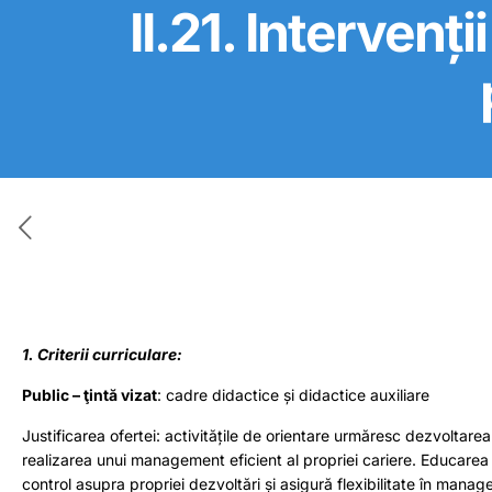
II.21. Intervenț
1. Criterii curriculare:
Public – ţintă vizat
: cadre didactice și didactice auxiliare
Justificarea ofertei: activitățile de orientare urmăresc dezvoltarea
realizarea unui management eficient al propriei cariere. Educarea t
control asupra propriei dezvoltări și asigură flexibilitate în manag