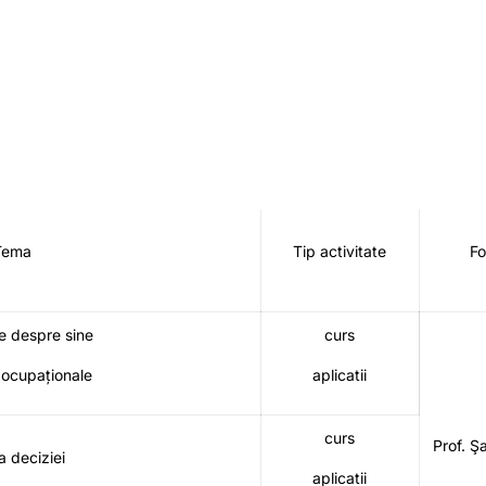
Tema
Tip activitate
Fo
e despre sine
curs
i ocupaționale
aplicatii
curs
Prof. Ş
a deciziei
aplicatii