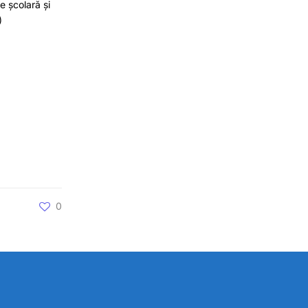
e școlară și
)
0