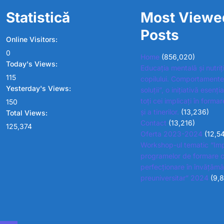
Statistică
Most Viewe
Posts
Online Visitors:
0
Home
(856,020)
Today's Views:
Educația mentală și nutriț
115
copilului. Comportamente
Yesterday's Views:
soluții”, o inițiativă esenț
toți cei implicați în formar
150
și a tinerilor.
(13,236)
Total Views:
Contact
(13,216)
125,374
Oferta 2023-2024
(12,5
Workshop-ul tematic “Im
programelor de formare c
perfecționare în învățămâ
preuniversitar” 2024
(9,