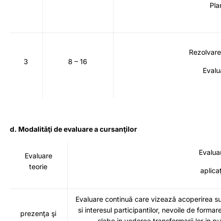
Pla
Rezolvar
3
8 – 16
Evalu
d. Modalităţi de evaluare a cursanţilor
Evalua
Evaluare
teorie
aplicaţ
Evaluare continuă care vizează acoperirea sub
si interesul participantilor, nevoile de forma
prezenţa şi
slabe in vederea transformarii lor in p