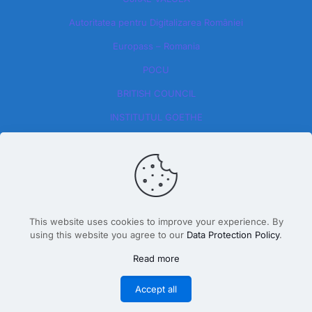
Autoritatea pentru Digitalizarea României​
Europass – Romania
POCU
BRITISH COUNCIL
INSTITUTUL GOETHE
This website uses cookies to improve your experience. By
using this website you agree to our
Data Protection Policy
.
Design By Dăscălete Alexandru 2026
Read more
Accept all