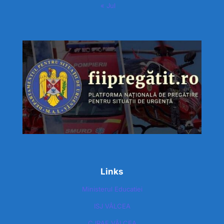
« Jul
Links
Ministerul Educatiei
ISJ VÂLCEA
CJRAE VÂLCEA