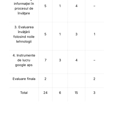
informaţiei în
5
1
4
–
procesul de
învăţare
3. Evaluarea
învăţării
5
1
3
1
folosind noile
tehnologii
4. Instrumente
de lucru
7
3
4
–
google aps
Evaluare finala
2
2
Total
24
6
15
3