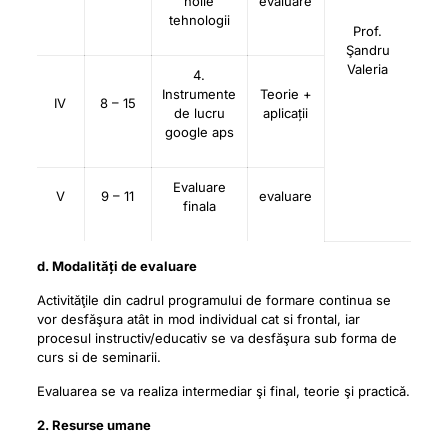
noile
evaluare
tehnologii
Prof.
Şandru
Valeria
4.
Instrumente
Teorie +
IV
8 – 15
de lucru
aplicații
google aps
Evaluare
V
9 – 11
evaluare
finala
d. Modalități de evaluare
Activităţile din cadrul programului de formare continua se
vor desfăşura atât in mod individual cat si frontal, iar
procesul instructiv/educativ se va desfăşura sub forma de
curs si de seminarii.
Evaluarea se va realiza intermediar şi final, teorie şi practică.
2. Resurse umane