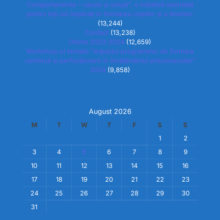
Comportamente – cauze și soluții”, o inițiativă esențială
pentru toți cei implicați în formarea copiilor și a tinerilor.
(13,244)
Contact
(13,238)
Oferta 2023-2024
(12,659)
Workshop-ul tematic “Impactul programelor de formare
continuă și perfecționare în învățământul preuniversitar”
2024
(9,858)
August 2026
M
T
W
T
F
S
S
1
2
3
4
5
6
7
8
9
10
11
12
13
14
15
16
17
18
19
20
21
22
23
24
25
26
27
28
29
30
31