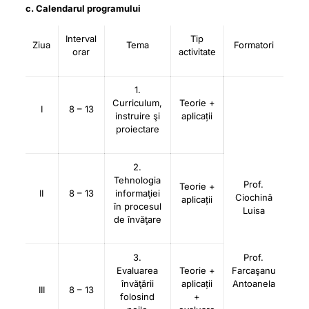
c. Calendarul programului
Interval
Tip
Ziua
Tema
Formatori
orar
activitate
1.
Curriculum,
Teorie +
I
8 – 13
instruire şi
aplicații
proiectare
2.
Tehnologia
Prof.
Teorie +
II
8 – 13
informaţiei
Ciochină
aplicații
în procesul
Luisa
de învăţare
3.
Prof.
Evaluarea
Teorie +
Farcaşanu
învăţării
aplicații
Antoanela
III
8 – 13
folosind
+