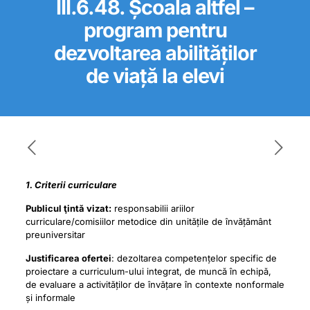
III.6.48. Școala altfel –
program pentru
dezvoltarea abilităților
de viață la elevi
1. Criterii curriculare
Publicul ţintă vizat:
responsabilii ariilor
curriculare/comisiilor metodice din unitățile de învățământ
preuniversitar
Justificarea ofertei
: dezoltarea competențelor specific de
proiectare a curriculum-ului integrat, de muncă în echipă,
de evaluare a activităților de învățare în contexte nonformale
și informale