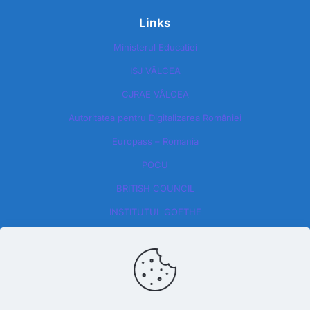
Links
Ministerul Educatiei
ISJ VÂLCEA
CJRAE VÂLCEA
Autoritatea pentru Digitalizarea României​
Europass – Romania
POCU
BRITISH COUNCIL
INSTITUTUL GOETHE