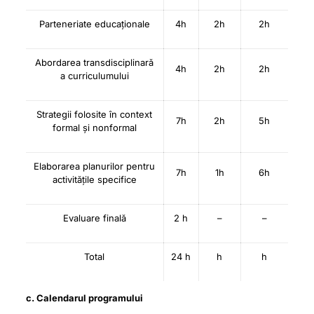
Parteneriate educaționale
4h
2h
2h
Abordarea transdisciplinară
4h
2h
2h
a curriculumului
Strategii folosite în context
7h
2h
5h
formal și nonformal
Elaborarea planurilor pentru
7h
1h
6h
activitățile specifice
Evaluare finală
2 h
–
–
Total
24 h
h
h
c. Calendarul programului