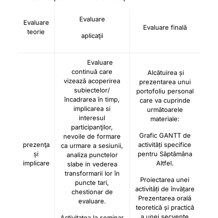
Evaluare
Evaluare
Evaluare finală
teorie
aplicaţii
Evaluare
continuă care
Alcătuirea și
vizează acoperirea
prezentarea unui
subiectelor/
portofoliu personal
încadrarea în timp,
care va cuprinde
implicarea si
următoarele
interesul
materiale:
participanţilor,
Grafic GANTT de
nevoile de formare
prezenţa
activități specifice
ca urmare a sesiunii,
și
pentru Săptămâna
analiza punctelor
implicare
Altfel.
slabe in vederea
transformarii lor în
Proiectarea unei
puncte tari,
activități de învățare
chestionar de
Prezentarea orală
evaluare.
teoretică și practică
a unei secvențe
Activitatea la seminar