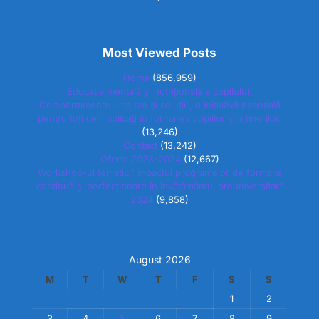
Most Viewed Posts
Home
(856,959)
Educația mentală și nutrițională a copilului.
Comportamente – cauze și soluții”, o inițiativă esențială
pentru toți cei implicați în formarea copiilor și a tinerilor.
(13,246)
Contact
(13,242)
Oferta 2023-2024
(12,667)
Workshop-ul tematic “Impactul programelor de formare
continuă și perfecționare în învățământul preuniversitar”
2024
(9,858)
August 2026
M
T
W
T
F
S
S
1
2
3
4
5
6
7
8
9