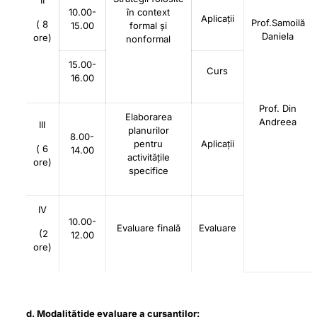
II
10.00-
în context
Aplicații
Prof.Samoilă
( 8
15.00
formal și
Daniela
ore)
nonformal
15.00-
Curs
16.00
Prof. Din
Elaborarea
Andreea
III
planurilor
8.00-
pentru
Aplicații
( 6
14.00
activitățile
ore)
specifice
IV
10.00-
Evaluare finală
Evaluare
(2
12.00
ore)
d. Modalităţide evaluare a cursanţilor: