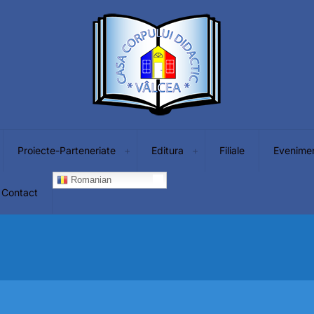
Proiecte-Parteneriate
Editura
Filiale
Evenime
Romanian
Contact