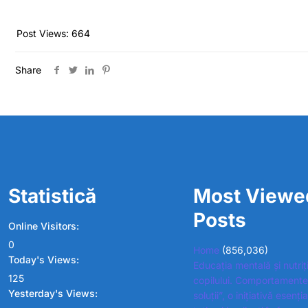
Post Views:
664
Share
Statistică
Most Viewe
Posts
Online Visitors:
0
Home
(856,036)
Today's Views:
Educația mentală și nutriț
125
copilului. Comportamente
Yesterday's Views:
soluții”, o inițiativă esenț