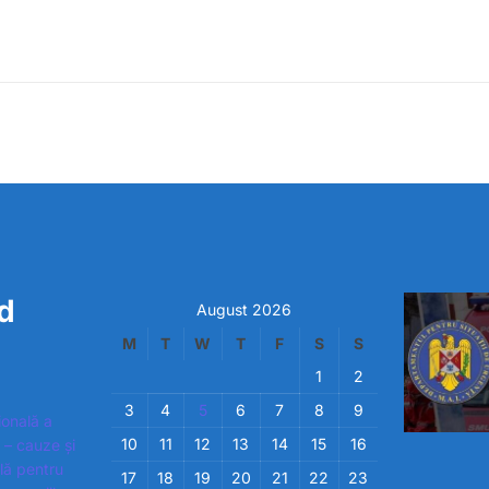
d
August 2026
M
T
W
T
F
S
S
1
2
3
4
5
6
7
8
9
ională a
10
11
12
13
14
15
16
 – cauze și
ială pentru
17
18
19
20
21
22
23