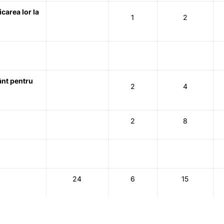
carea lor la
1
2
ânt pentru
2
4
2
8
24
6
15