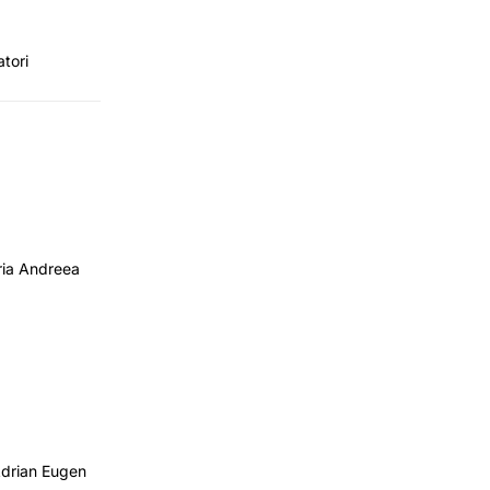
tori
ria Andreea
Adrian Eugen