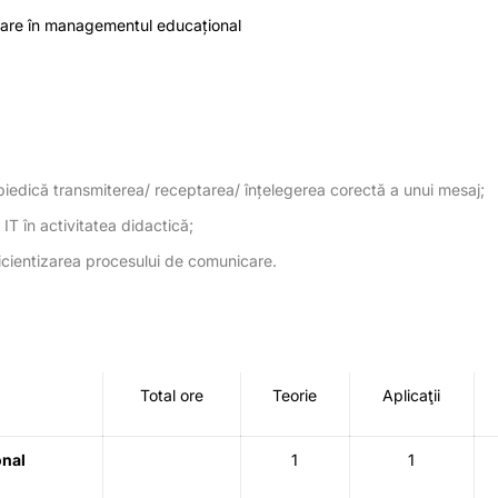
icare în managementul educațional
mpiedică transmiterea/ receptarea/ înțelegerea corectă a unui mesaj;
IT în activitatea didactică;
eficientizarea procesului de comunicare.
Total ore
Teorie
Aplicaţii
onal
1
1