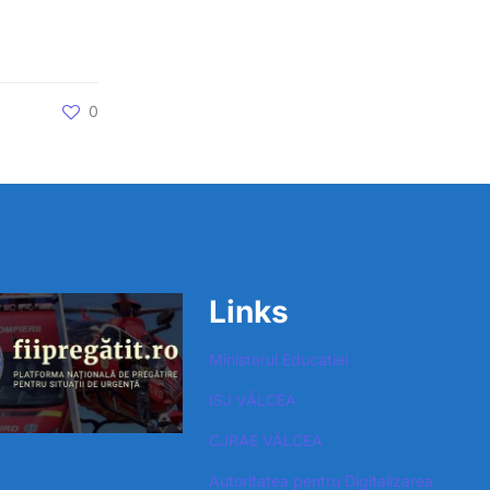
0
Links
Ministerul Educatiei
ISJ VÂLCEA
CJRAE VÂLCEA
Autoritatea pentru Digitalizarea