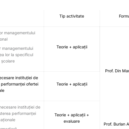
Tip activitate
Forma
lor managementului
onal
Teorie + aplicații
or managementului
ea lor la specificul
i școlare
Prof. Din Ma
cesare instituției de
performanței ofertei
Teorie + aplicații
ale
ecesare instituției de
șterea performanței
Teorie + aplicații +
caționale
evaluare
Prof. Burlan 
ermediară