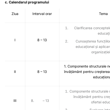
c. Calendarul programului
Ziua
Interval orar
Tema
Clarificarea concepte
educaţi
I
8 – 13
Cunoașterea funcțiil
educațional și aplicar
organizație
1. Componente structurale ne
II
8 – 13
învățământ pentru creșterea 
educațion
Componente structurale n
învățământ pentru cre
III
– 13
ofertei edu
Evaluare int