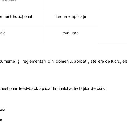
gement Educțional
Teorie + aplicații
nala
evaluare
mente şi reglementări din domeniu, aplicaţii, ateliere de lucru, el
chestionar feed-back aplicat la finalul activităţilor de curs
cea
ea