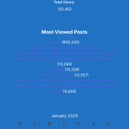
Total Views:
125,402
Most Viewed Posts
Home
(856,243)
Educația mentală și nutrițională a copilului.
Comportamente – cauze și soluții”, o inițiativă esențială
pentru toți cei implicați în formarea copiilor și a tinerilor.
(13,240)
Contact
(13,229)
Oferta 2023-2024
(12,557)
Workshop-ul tematic “Impactul programelor de formare
continuă și perfecționare în învățământul preuniversitar”
2024
(9,856)
January 2025
M
T
W
T
F
S
S