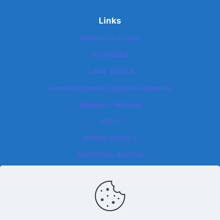
Links
Ministerul Educatiei
ISJ VÂLCEA
CJRAE VÂLCEA
Autoritatea pentru Digitalizarea României​
Europass – Romania
POCU
BRITISH COUNCIL
INSTITUTUL GOETHE