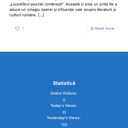
„Luceafărul poeziei românești”. Această zi este un prilej de a
aduce un omagiu operei și influenței sale asupra literaturii și
culturii române.
[…]
1
Read more
Statistică
Online Visitors:
0
Today's Views:
10
Yesterday's Views:
133