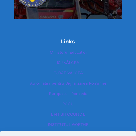
Links
Ministerul Educatiei
ISJ VÂLCEA
CJRAE VÂLCEA
Autoritatea pentru Digitalizarea României​
Europass – Romania
POCU
BRITISH COUNCIL
INSTITUTUL GOETHE