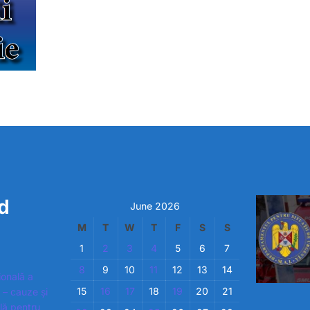
d
June 2026
M
T
W
T
F
S
S
1
2
3
4
5
6
7
8
9
10
11
12
13
14
ională a
15
16
17
18
19
20
21
 – cauze și
ială pentru