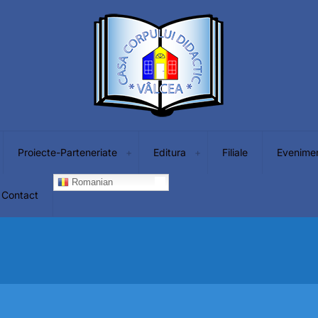
Proiecte-Parteneriate
Editura
Filiale
Evenime
Romanian
Contact