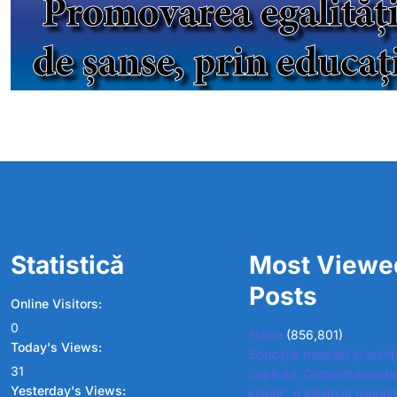
Statistică
Most Viewe
Posts
Online Visitors:
0
Home
(856,801)
Today's Views:
Educația mentală și nutriț
31
copilului. Comportamente
Yesterday's Views:
soluții”, o inițiativă esenț