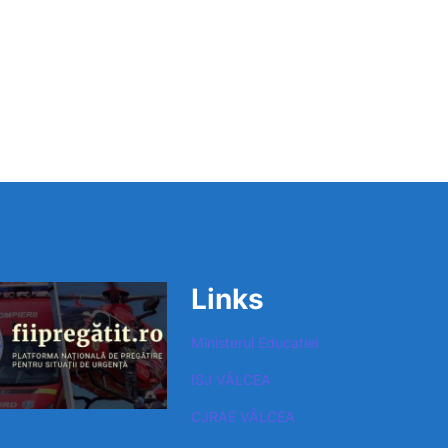
Links
Ministerul Educatiei
ISJ VÂLCEA
CJRAE VÂLCEA