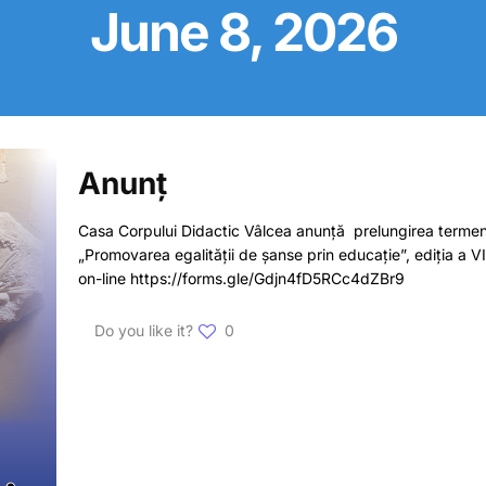
June 8, 2026
Anunț
Casa Corpului Didactic Vâlcea anunță prelungirea termenul
„Promovarea egalității de șanse prin educație”, ediția a VII
on-line https://forms.gle/Gdjn4fD5RCc4dZBr9
Do you like it?
0